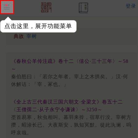
登录
点击这里，展开功能菜单
典故
宰树
《春秋公羊传注疏》卷十二〈僖公·三十三年〉～58
～
秦伯怒曰：「若尔之年者。宰上之木拱矣。」汉·何
休解诂：「宰，冢也。」
《全上古三代秦汉三国六朝文·全梁文》卷五十二
〈王僧孺二·从子永宁令谦诔〉～3250～
垄首易寒，秋虫相叫。暮羽来抟，宿草行没。宰树方
攒，昭涂长已。大夜斯安，孰知冥默。徒此汍澜，呜
呼哀哉。