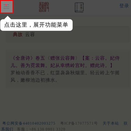
登录
点击这里，展开功能菜单
典故
云容
《全唐诗》卷五〈赠张云容舞〉【案：云容。妃侍
儿。善为霓裳舞。妃从幸绣岭宫时。赠此诗。】
罗袖动香香不已，红蕖袅袅秋烟里。轻云岭上乍摇
风，嫩柳池边初拂水。
粤公网安备44010402003275
粤ICP备17077571号
关于本站
联
系我们
客服：+86 136 0901 3320