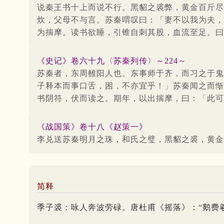
说秦王书十上而说不行。黑貂之裘弊，黄金百斤尽
炊，父母不与言。苏秦喟叹曰：「妻不以我为夫，
为揣摩。读书欲睡，引锥自刺其股，血流至足。曰
《史记》卷六十九〈苏秦列传〉～224～
苏秦者，东周雒阳人也。东事师于齐，而习之于鬼
子释本而事口舌，困，不亦宜乎！」苏秦闻之而惭
书阴符，伏而读之。期年，以出揣摩，曰：「此可
《战国策》卷十八《赵策一》
李兑送苏秦明月之珠，和氏之璧，黑貂之裘，黄金
简释
季子裘：咏人奔波劳碌。唐杜甫《摇落》：“鹅费