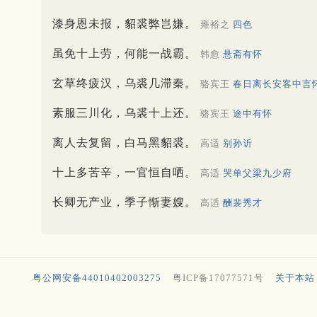
漆身恩未报，貂裘弊岂嫌。
雍裕之
四色
虽免十上劳，何能一战霸。
韩愈
悬斋有怀
玄草终疲汉，乌裘几滞秦。
骆宾王
春日离长安客中言
素服三川化，乌裘十上还。
骆宾王
途中有怀
离人去复留，白马黑貂裘。
高适
别孙䜣
十上多苦辛，一官恒自哂。
高适
哭单父梁九少府
长卿无产业，季子惭妻嫂。
高适
酬裴秀才
粤公网安备44010402003275
粤ICP备17077571号
关于本站