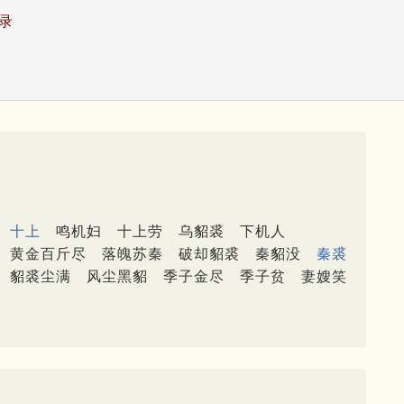
录
十上
鸣机妇
十上劳
乌貂裘
下机人
黄金百斤尽
落魄苏秦
破却貂裘
秦貂没
秦裘
貂裘尘满
风尘黑貂
季子金尽
季子贫
妻嫂笑