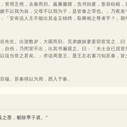
，资用乏绝，去秦而归。羸縢履蹻，负书担橐，形容枯槁，
嫂不以我为叔，父母不以我为子，是皆秦之罪也。」乃夜发
：「安有说人主不能出其金玉锦绣，取卿相之尊者乎？」期
谷先生。出游数岁，大困而归。兄弟嫂妹妻妾窃皆笑之，曰
，自伤，乃闭室不出，出其书遍观之。曰：「夫士业已屈首
以说当世之君矣。」求说周显王。显王左右素习知苏秦，皆
百镒。苏秦得以为用，西入于秦。
羲之墨，貂除季子裘。”