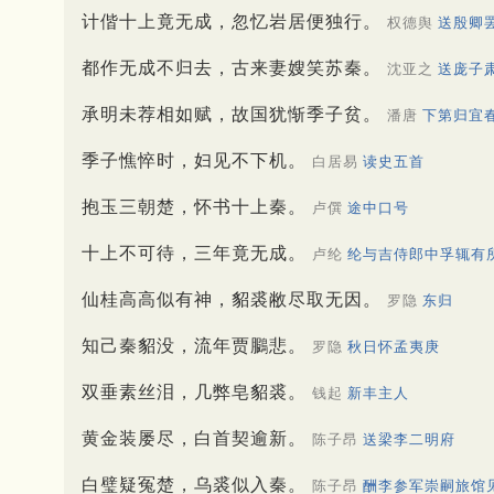
计偕十上竟无成，忽忆岩居便独行。
权德舆
送殷卿
都作无成不归去，古来妻嫂笑苏秦。
沈亚之
送庞子
承明未荐相如赋，故国犹惭季子贫。
潘唐
下第归宜
季子憔悴时，妇见不下机。
白居易
读史五首
抱玉三朝楚，怀书十上秦。
卢僎
途中口号
十上不可待，三年竟无成。
卢纶
纶与吉侍郎中孚辄有
仙桂高高似有神，貂裘敝尽取无因。
罗隐
东归
知己秦貂没，流年贾鵩悲。
罗隐
秋日怀孟夷庚
双垂素丝泪，几弊皂貂裘。
钱起
新丰主人
黄金装屡尽，白首契逾新。
陈子昂
送梁李二明府
白璧疑冤楚，乌裘似入秦。
陈子昂
酬李参军崇嗣旅馆