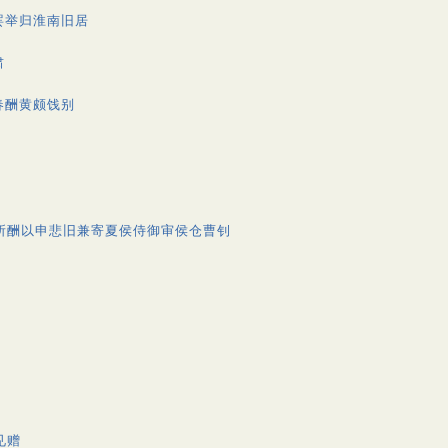
罢举归淮南旧居
肃
春酬黄颇饯别
所酬以申悲旧兼寄夏侯侍御审侯仓曹钊
见赠