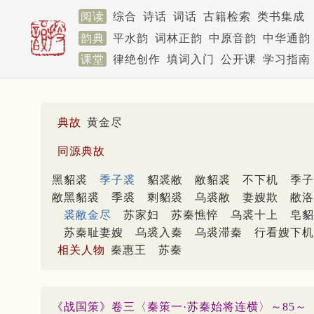
阅读
综合
诗话
词话
古籍检索
类书集成
韵典
平水韵
词林正韵
中原音韵
中华通韵
课堂
律绝创作
填词入门
公开课
学习指南
典故
黄金尽
同源典故
黑貂裘
季子裘
貂裘敝
敝貂裘
不下机
季子
敝黑貂裘
季裘
剩貂裘
乌裘敝
妻嫂欺
敝洛
裘敝金尽
苏家妇
苏秦憔悴
乌裘十上
皂貂
苏秦耻妻嫂
乌裘入秦
乌裘滞秦
行看嫂下机
相关人物
秦惠王
苏秦
《战国策》卷三〈秦策一·苏秦始将连横〉～85～