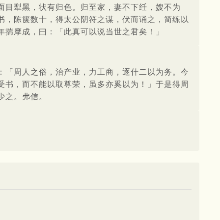
面目犁黑，状有归色。归至家，妻不下纴，嫂不为
书，陈箧数十，得太公阴符之谋，伏而诵之，简练以
年揣摩成，曰：「此真可以说当世之君矣！」
：「周人之俗，治产业，力工商，逐什二以为务。今
受书，而不能以取尊荣，虽多亦奚以为！」于是得周
少之。弗信。