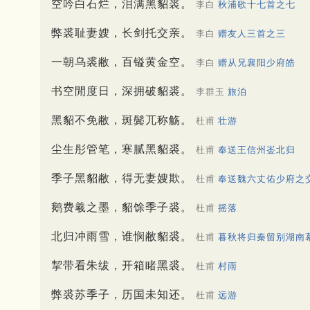
空吟白石烂，泪满黑貂裘。
李白
秋浦歌十七首之七
弊裘耻妻嫂，长剑托交亲。
李白
赠友人三首之三
一朝乌裘敝，百镒黄金空。
李白
赠从兄襄阳少府皓
书空閒度日，深拥破貂裘。
李群玉
旅泊
黑貂不免敝，斑鬓兀称觞。
杜甫
壮游
尘生彤管笔，寒腻黑貂裘。
杜甫
奉送王信州崟北归
季子黑貂敝，得无妻嫂欺。
杜甫
奉送魏六丈佑少府之
鹅费羲之墨，貂馀季子裘。
杜甫
摇落
北归冲雨雪，谁悯敝貂裘。
杜甫
暮秋将归秦留别湖南
挈带看朱绂，开箱睹黑裘。
杜甫
村雨
弊裘苏季子，历国未知还。
杜甫
远游