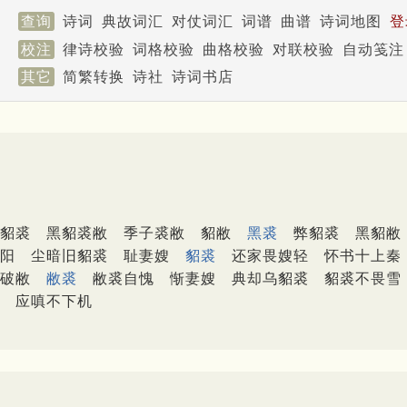
查询
诗词
典故词汇
对仗词汇
词谱
曲谱
诗词地图
登
校注
律诗校验
词格校验
曲格校验
对联校验
自动笺注
其它
简繁转换
诗社
诗词书店
貂裘
黑貂裘敝
季子裘敝
貂敝
黑裘
弊貂裘
黑貂敝
阳
尘暗旧貂裘
耻妻嫂
貂裘
还家畏嫂轻
怀书十上秦
破敝
敝裘
敝裘自愧
惭妻嫂
典却乌貂裘
貂裘不畏雪
应嗔不下机