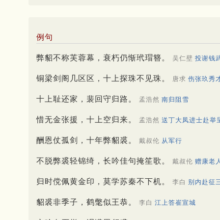
例句
弊貂不称芙蓉幕，衰朽仍惭玳瑁簪。
吴仁壁
投谢钱
铜梁剑阁几区区，十上探珠不见珠。
唐求
伤张玖秀
十上耻还家，裴回守归路。
孟浩然
南归阻雪
惜无金张援，十上空归来。
孟浩然
送丁大凤进士赴举
酬恩仗孤剑，十年弊貂裘。
戴叔伦
从军行
不脱弊裘轻锦绮，长吟佳句掩笙歌。
戴叔伦
赠康老
归时傥佩黄金印，莫学苏秦不下机。
李白
别内赴征
貂裘非季子，鹤氅似王恭。
李白
江上答崔宣城