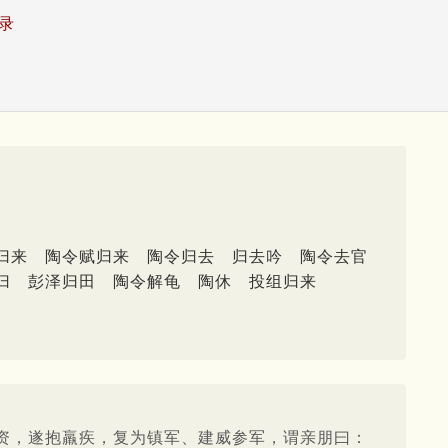
录
归来
陶令赋归来
陶令归去
归去吟
陶令去官
归
彭泽归田
陶令解龟
陶休
投组归来
资，遂抱羸疾，复为镇军、建威参军，谓亲朋曰：