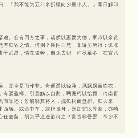
曰：「我不能为五斗米折腰向乡里小人。」即日解印
靡途。会有四方之事，诸侯以惠爱为德，家叔以余贫
然有归欤之情。何则？质性自然，非矫厉所得；饥冻
丧于武昌，情在骏奔，自免去职。仲秋至冬，在官八
远，觉今是而昨非。舟遥遥以轻飏，风飘飘而吹衣，
，有酒盈樽。引壶觞以自酌，眄庭柯以怡颜，倚南窗
飞而知还；景翳翳其将入，抚孤松而盘桓。归去来
乎西畴。或命巾车，或棹孤舟，既窈窕以寻壑，亦崎
心任去留，胡为乎遑遑欲何之？富贵非吾愿，帝乡不