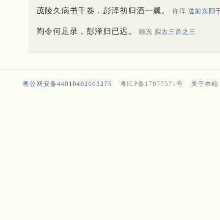
茂陵久病书千卷，彭泽初归酒一瓢。
许浑
送前东阳
陶令何足录，彭泽归已迟。
顾况
拟古三首之三
粤公网安备44010402003275
粤ICP备17077571号
关于本站