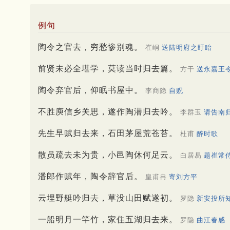
例句
陶令之官去，穷愁惨别魂。
崔峒
送陆明府之盱眙
前贤未必全堪学，莫读当时归去篇。
方干
送永嘉王
陶令弃官后，仰眠书屋中。
李商隐
自贶
不胜庾信乡关思，遂作陶潜归去吟。
李群玉
请告南
先生早赋归去来，石田茅屋荒苍苔。
杜甫
醉时歌
散员疏去未为贵，小邑陶休何足云。
白居易
题崔常
潘郎作赋年，陶令辞官后。
皇甫冉
寄刘方平
云埋野艇吟归去，草没山田赋遂初。
罗隐
新安投所
一船明月一竿竹，家住五湖归去来。
罗隐
曲江春感