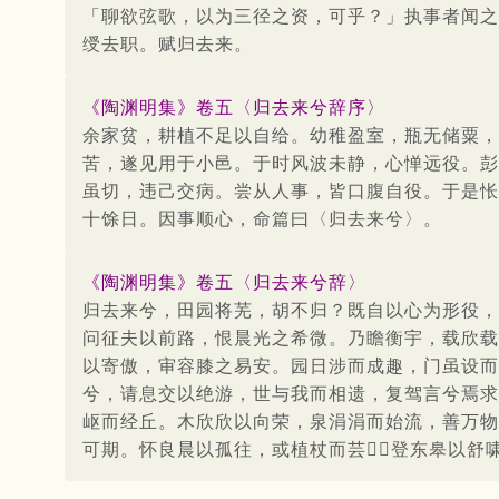
「聊欲弦歌，以为三径之资，可乎？」执事者闻之
绶去职。赋归去来。
《陶渊明集》卷五〈归去来兮辞序〉
余家贫，耕植不足以自给。幼稚盈室，瓶无储粟，
苦，遂见用于小邑。于时风波未静，心惮远役。彭
虽切，违己交病。尝从人事，皆口腹自役。于是怅
十馀日。因事顺心，命篇曰〈归去来兮〉。
《陶渊明集》卷五〈归去来兮辞〉
归去来兮，田园将芜，胡不归？既自以心为形役，
问征夫以前路，恨晨光之希微。乃瞻衡宇，载欣载
以寄傲，审容膝之易安。园日涉而成趣，门虽设而
兮，请息交以绝游，世与我而相遗，复驾言兮焉求
岖而经丘。木欣欣以向荣，泉涓涓而始流，善万物
可期。怀良晨以孤往，或植杖而芸，登东皋以舒