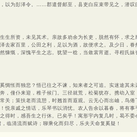
，以为彭泽令。……郡遣督邮至，县吏白应束带见之，潜叹
生生所资，未见其术。亲故多劝余为长吏，脱然有怀，求之
泽去家百里，公田之利，足以为酒，故便求之。及少日，眷
然慷慨，深愧平生之志。犹望一稔，当敛裳宵逝。寻程氏妹
奚惆怅而独悲？悟已往之不谏，知来者之可追。实迷途其未
奔，僮仆来迎，稚子候门。三径就荒，松菊犹存。携幼入室
常关；策扶老而流憩，时翘首而遐观。云无心而出岫，鸟倦
！悦亲戚之情话，乐琴书以消忧。农人告余以暮春，将有事
之得时，感吾生之行休。已矣乎！寓形宇内复几时，曷不委
啸，临清流而赋诗；聊乘化而归尽，乐夫天命复奚疑！