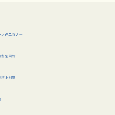
令之任二首之一
归留别同馆
侍济上别墅
知