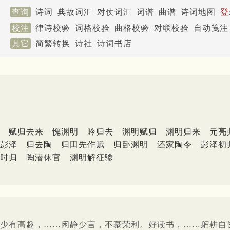
查询
诗词
典故词汇
对仗词汇
词谱
曲谱
诗词地图
登
校注
律诗校验
词格校验
曲格校验
对联校验
自动笺注
其它
简繁转换
诗社
诗词书店
赋归去来
愧渊明
吟归去
渊明赋归
渊明归来
元亮
彭泽
归去陶
归田先作赋
归卧渊明
还家陶令
彭泽初
时归
陶潜休官
渊明解征骖
少有高趣，……闲静少言，不慕荣利。好读书，……躬耕自