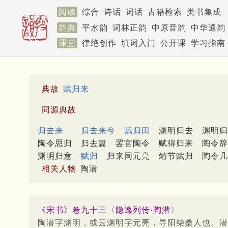
阅读
综合
诗话
词话
古籍检索
类书集成
韵典
平水韵
词林正韵
中原音韵
中华通韵
课堂
律绝创作
填词入门
公开课
学习指南
典故
赋归来
同源典故
归去来
归去来兮
赋归田
渊明归去
渊明归
陶令思归
归去篇
罢官陶令
赋得归来
陶令辞
渊明归意
赋归
归来同元亮
靖节赋归
陶令几
相关人物
陶潜
《宋书》卷九十三〈隐逸列传·陶潜〉
陶潜字渊明，或云渊明字元亮，寻阳柴桑人也。潜