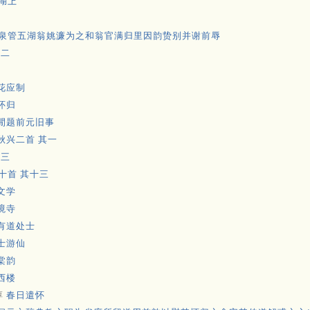
湖上
泉管五湖翁姚濂为之和翁官满归里因韵贽别并谢前辱
其二
花应制
怀归
閒题前元旧事
秋兴二首 其一
其三
十首 其十三
文学
境寺
有道处士
士游仙
棠韵
西楼
淳
春日遣怀