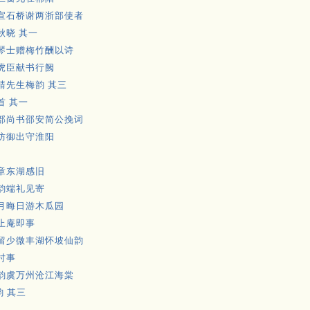
宣石桥谢两浙部使者
秋晓 其一
琴士赠梅竹酬以诗
虎臣献书行阙
靖先生梅韵 其三
首 其一
部尚书邵安简公挽词
防御出守淮阳
章东湖感旧
韵端礼见寄
月晦日游木瓜园
止庵即事
留少微丰湖怀坡仙韵
时事
韵虞万州沧江海棠
 其三