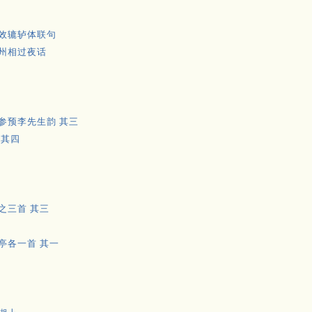
效辘轳体联句
州相过夜话
二
参预李先生韵 其三
 其四
之三首 其三
亭各一首 其一