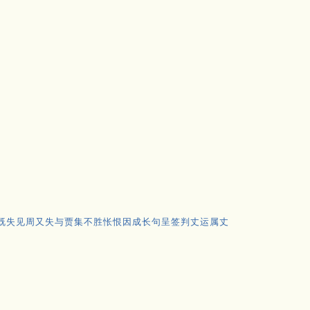
既失见周又失与贾集不胜怅恨因成长句呈签判丈运属丈