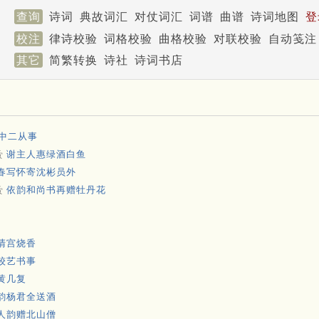
查询
诗词
典故词汇
对仗词汇
词谱
曲谱
诗词地图
登
校注
律诗校验
词格校验
曲格校验
对联校验
自动笺注
其它
简繁转换
诗社
诗词书店
中二从事
夤
谢主人惠绿酒白鱼
春写怀寄沈彬员外
夤
依韵和尚书再赠牡丹花
清宫烧香
较艺书事
黄几复
韵杨君全送酒
人韵赠北山僧