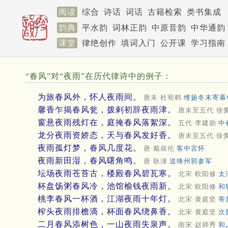
阅读
综合
诗话
词话
古籍检索
类书集成
韵典
平水韵
词林正韵
中原音韵
中华通韵
课堂
律绝创作
填词入门
公开课
学习指南
“春风”对“夜雨”在历代律诗中的例子：
为旅春风外，怀人夜雨间。
唐末·杜荀鹤
维扬冬末寄幕
馨香乍揭春风瓮，拨剌初辞夜雨津。
唐末至五代·徐
窗悬夜雨残灯在，庭掩春风落絮深。
五代·李建勋
中
龙分夜雨资娇态，天与春风发好香。
唐末至五代·徐
夜雨孤灯梦，春风几度花。
唐·戴叔伦
客中言怀
夜雨新田湿，春风曙角鸣。
唐·耿湋
送绛州郭参军
坛场夜雨苍苔古，楼殿春风碧瓦寒。
北宋·欧阳修
太
杯盘饧粥春风冷，池馆榆钱夜雨新。
北宋·欧阳修
和
桃李春风一杯酒，江湖夜雨十年灯。
北宋·黄庭坚
寄
榨头夜雨排檐滴，杯面春风绕鼻香。
北宋·黄庭坚
次
二月春风添树色，一山夜雨失泉声。
南宋·赵师秀
和