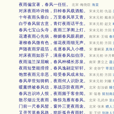
夜雨偏宜著，春风一任狂。
北宋·梅尧臣
海棠
对床夜雨吟诗烛，归棹春风载酒船。
宋末元初·仇远
十年夜雨头垂白，万里春风草又青。
宋末元初·戴表
白苧春风留古意，青灯夜雨话平生。
宋末元初·赵文
春风七宝山头寺，夜雨三茅阁上灯。
宋末元初·方回
花遭夜雨心先病，柳媚春风眼易娇。
南宋末·王镃
春
著柳春风微有色，催花夜雨细无声。
宋末元初·方回
声随夜雨穿疏箔，名逐春风入小槽。
宋·董嗣杲
真珠
对床夜雨如苏子，满座春风似伯淳。
宋末元初·许月
夜雨滋兰深屈畹，春风种橘长苏泉。
南宋·萧立之
题
夜雨短檠能搰搰，春风逸翮定轩轩。
宋·史弥宁
寄屈
饱禁夜雨元非恶，暗受春风或未知。
宋末元初·方回
春风举世知骑鹤，夜雨何人识卧龙。
宋末元初·刘黻
暖薰绣被春风信，寒战莎阶夜雨声。
北宋·彭汝砺
睡
春风岂识吟人恨，夜雨频于客舍闻。
宋·翁卷
留别南
散尽烟云无夜雨，唤惊凫雁有春风。
北宋·孔武仲
至
门前一尺春风髻，窗外三更夜雨衾。
北宋·张耒
赠人
又寻芳草春风路，犹听孤舟夜雨时。
宋·王铚
别故人