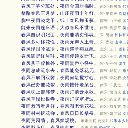
春风玉笋分班处，夜雨金闺对榻时。
南宋·释居简
代
辇路春风三月梦，山庄夜雨十年灯。
宋·黎善夫
挽赵
胸中夜雨浇龙干，纸上春风舞玉蕤。
南宋·白玉蟾
蓝
能来夜雨连床语，大似春风不世情。
南宋·黄彦平
吴
春风自识明妃面，夜雨能清吏部魂。
宋·胡铨
和林和
春风多可移花性，夜雨无声入土膏。
宋·曹勋
山中二
春风泽国吟笺冷，夜雨溪堂燕豆疏。
北宋·王圭
赠礼
春风满野红旌驻，夜雨侵筵翠斝飞。
北宋·王圭
送向
春风燕子虚檐外，夜雨蛩声小径中。
宋·吴惟信
谋生
夜雨总成流水去，春风能免落花无。
南宋·戴复古
豫
春风不解回双鬓，夜雨何堪搅寸心。
南宋·李处权
次
春风已办催花絮，夜雨惟怜老菜台。
南宋·许及之
二
春风枕上邯郸梦，夜雨灯前云水歌。
南宋·詹琰夫
止
春风草绿松根寺，夜雨灯寒窣堵波。
南宋·陈元晋
和
夜雨忽晴看月好，春风渐老惜花残。
南宋·戴复古
闻
夜雨村村拆花柳，春风日日长桑蚕。
南宋·魏了翁
次
夜雨荒园菊，春风媚观桃。
宋末元初·赵必𤩪
和朱水乡韵
夜雨梨花店，春风柳絮船。
南宋·李龏
贻赵司户