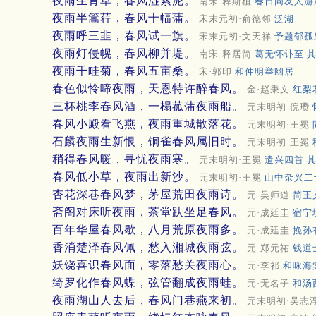
夜雨生青草，春风湿紫泥。
南宋·释斯植
春日同友人游
夜雨半篙荇，春风十幅蒲。
宋末元初·俞德邻
泛湖
夜雨呼三韭，春风试一旗。
宋末元初·文天祥
予题郁孤
夜雨灯侵幌，春风柳并堤。
南宋·释居简
葛无怀讣至 
夜雨千畦菊，春风五亩桑。
宋·郭印
和仲明举幽居
春色似怜啼夜雨，天恩特许醉春风。
金·赵秉文
红梨
三杯桃李春风酒，一榻菰蒲夜雨船。
元末明初·倪瓒
春风小殿看飞燕，夜雨重城散落花。
元末明初·王冕
石麟夜雨生新恨，铜雀春风属旧时。
元末明初·王冕
稍得春风暖，寻忧夜雨寒。
元末明初·王冕
遣兴四首 
春风低小草，夜雨出新沙。
元末明初·王冕
山中杂兴二
杏花深巷春风梦，茅屋荒田夜雨诗。
元·吴师道
简王
斋阁对床听夜雨，茶堂趺坐足春风。
元·成廷圭
宿宁
百年华屋春风歇，八月荒原夜雨多。
元·成廷圭
挽孙
香消楚泽春风佩，愁入湘城夜雨弦。
元·郑元祐
钱道
妖饶喜识春风面，零落愁关夜雨心。
元·李祁
和咏海
绮罗化作春风蝶，弦管翻成夜雨蛙。
元·无名子
和汤
夜雨湖山人去后，春风门巷燕来初。
元末明初·吴志