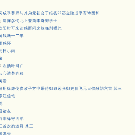
吴成季尊师与其弟元初会于维扬即还金陵成季寄诗因和
元
送陈彦恂北上兼简李奇卿学士
欧阳时可来访感而问之故临别赠此
留钱塘十二年
雨感怀
元日小雨
泉
卿
次韵叶司户
云心适楚吟稿
英发
追用徐廉使参政子方申屠侍御致远张御史鹏飞元日倡酬韵六首 其三
章江信笔
觉
昌诸友
白湖驿寄四弟
三首次韵道卿 其三
张孝先