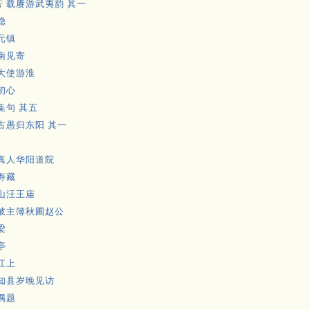
芳
载赓游武夷韵 其一
隐
元镇
南见寄
大使游淮
初心
集句 其五
古愚归东阳 其一
真人华阳道院
寿藏
山汪王庙
陂主簿秋圃赵公
梁
亭
江上
知县岁晚见访
偶题