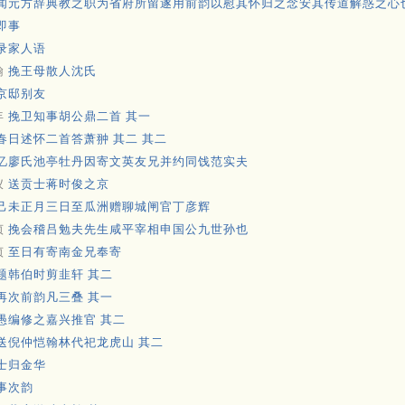
闻元方辞典教之职为省府所留遂用前韵以慰其怀归之念安其传道解惑之心也
即事
录家人语
翰
挽王母散人沈氏
京邸别友
年
挽卫知事胡公鼎二首 其一
春日述怀二首答萧翀 其二 其二
忆廖氏池亭牡丹因寄文英友兄并约同饯范实夫
仪
送贡士蒋时俊之京
己未正月三日至瓜洲赠聊城闸官丁彦辉
贞
挽会稽吕勉夫先生咸平宰相申国公九世孙也
贞
至日有寄南金兄奉寄
题韩伯时剪韭轩 其二
再次前韵凡三叠 其一
愚编修之嘉兴推官 其二
送倪仲恺翰林代祀龙虎山 其二
士归金华
事次韵