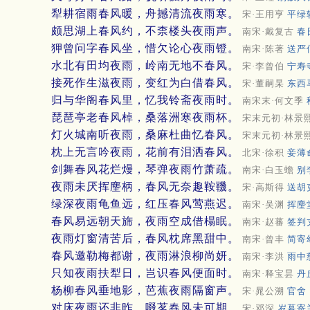
犁耕宿雨春风暖，舟撼清流夜雨寒。
宋·王用亨
平绿
颇思湖上春风约，不柰楼头夜雨声。
南宋·戴复古
春
狎曾问字春风坐，惜欠论心夜雨镫。
南宋·陈著
送严
水北有田均夜雨，岭南无地不春风。
宋·李曾伯
宁寿
接死作生滋夜雨，变红为白借春风。
宋·董嗣杲
东西
归与华阁春风里，忆我铃斋夜雨时。
南宋末·何文季
琵琶亭老春风棹，桑落洲寒夜雨杯。
宋末元初·林景
灯火城南听夜雨，桑麻杜曲忆春风。
宋末元初·林景
枕上无言吟夜雨，花前有泪洒春风。
北宋·徐积
妾薄
剑舞春风花烂熳，琴弹夜雨竹萧疏。
南宋·白玉蟾
别
夜雨未厌挥麈柄，春风无奈趣鞍鞿。
宋·高斯得
送胡
绿深夜雨龟鱼远，红压春风莺燕迟。
南宋·吴渊
挥麈
春风易远朝天旆，夜雨空成借榻眠。
南宋·赵蕃
签判
夜雨灯窗清苦后，春风枕席黑甜中。
南宋·曾丰
简寄
春风邀勒梅都谢，夜雨淋浪柳尚妍。
南宋·李洪
雨中
只知夜雨扶犁日，岂识春风便面时。
南宋·释宝昙
丹
杨柳春风垂地影，芭蕉夜雨隔窗声。
宋·晁公溯
官舍
对床夜雨还非昨，啜茗春风未可期。
宋·邓深
岁暮寄