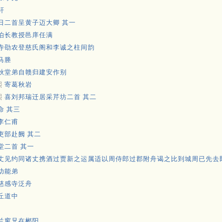
轩
日二首呈黄子迈大卿 其一
伯长教授邑庠任满
寺劭农登慈氏阁和李诚之柱间韵
马塍
秋堂弟自赣归建安作别
熙
寄葛秋岩
熙
喜刘邦瑞迁居采芹坊二首 其二
命 其三
李仁甫
吏部赴阙 其二
堂二首 其一
丈见约同诸丈携酒过贾新之运属适以周侍郎过郡附舟谒之比到城周已先去
幼能弟
慈感寺泛舟
丘道中
兰窗兄在郴阳