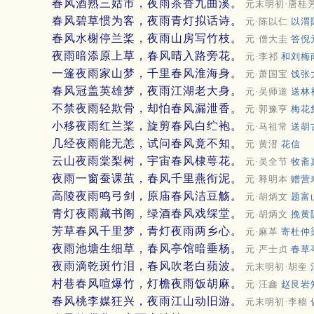
春风酒熟三姑市，夜雨茶香九曲溪。
元末明初·唐桂
春风碧草惯为客，夜雨青灯拟话诗。
元·陈以仁
以渭
春风水榭停兰桨，夜雨山房写竹枝。
元·僧大圭
答倪
夜雨暗添原上草，春风晴入路旁花。
元·李祁
和刘梅
一篷夜雨家山梦，千里春风淮海身。
元·萧国宝
饯张
春风冠盖英雄梦，夜雨江湖老大身。
元·吴师道
送林
不禁夜雨轻欺骨，却怕春风漏泄香。
元·郭豫亨
梅花
小移夜雨红兰桨，旋剪春风白纻袍。
元·马祖常
送胡
几经夜雨能无恙，试问春风竟不知。
元·黄溍
花信
云山夜雨棠梨树，宇宙春风棣萼花。
元·吴全节
牧斋
夜雨一窗蚕课茧，春风千里燕衔泥。
元·释明本
赠营
高陵夜雨鸣弓剑，原庙春风洁豆觞。
元·胡炳文
题富
青灯夜雨藏书阁，绿酒春风戏䌽堂。
元·胡炳文
挽黄
芳草春风千里梦，青灯夜雨两乡心。
元·麻革
寄杜仲
夜雨池塘生细草，春风亭馆暗垂杨。
元·严士贞
春草
夜雨滴乾斑竹泪，春风吹老白蘋波。
元末明初·胡奎
村巷春风喧爆竹，灯檐夜雨饭胡麻。
元·汪鑫
赵艮岩
春风桃李媒狂兴，夜雨江山动旧游。
元末明初·李穑