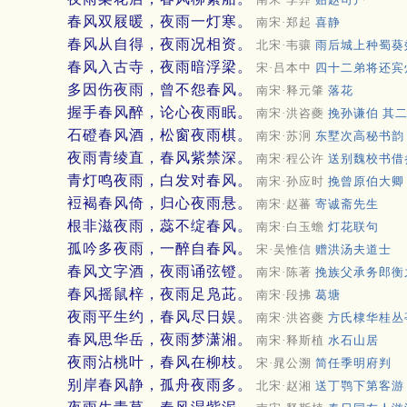
春风双屐暖，夜雨一灯寒。
南宋·郑起
喜静
春风从自得，夜雨况相资。
北宋·韦骧
雨后城上种蜀葵
春风入古寺，夜雨暗浮梁。
宋·吕本中
四十二弟将还宾
多因伤夜雨，曾不怨春风。
南宋·释元肇
落花
握手春风醉，论心夜雨眠。
南宋·洪咨夔
挽孙谦伯 其
石磴春风酒，松窗夜雨棋。
南宋·苏泂
东墅次高秘书韵
夜雨青绫直，春风紫禁深。
南宋·程公许
送别魏校书借
青灯鸣夜雨，白发对春风。
南宋·孙应时
挽曾原伯大卿
裋褐春风倚，归心夜雨悬。
南宋·赵蕃
寄诚斋先生
根非滋夜雨，蕊不绽春风。
南宋·白玉蟾
灯花联句
孤吟多夜雨，一醉自春风。
宋·吴惟信
赠洪汤夫道士
春风文字酒，夜雨诵弦镫。
南宋·陈著
挽族父承务郎衡
春风摇鼠梓，夜雨足凫茈。
南宋·段拂
葛塘
夜雨平生约，春风尽日娱。
南宋·洪咨夔
方氏棣华桂丛
春风思华岳，夜雨梦潇湘。
南宋·释斯植
水石山居
夜雨沾桃叶，春风在柳枝。
宋·晁公溯
简任季明府判
别岸春风静，孤舟夜雨多。
北宋·赵湘
送丁鹗下第客游