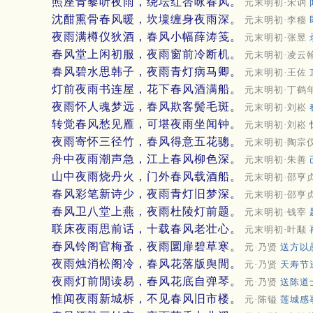
照座青藜听夜雨，绕坛红杏咏春风。
元末明初·宋讷
沈酣熏骨春风暖，坎壈缠身夜雨深。
元末明初·李穑
夜雨满樽仪狄酒，春风小幅薛涛笺。
元末明初·张昱
春风堂上闲初服，夜雨窗前冷断机。
元末明初·凌云
春风碧水思韩子，夜雨青灯病马卿。
元末明初·王佐
灯前夜雨书连屋，花下春风酒满船。
元末明初·丁鹤
夜雨怀人魂梦远，春风欺客鬓毛斑。
元末明初·刘崧
转觉春风愁见雁，可堪夜雨坐闻钟。
元末明初·刘崧
夜雨寄怀三径竹，春风得意五花骢。
元末明初·陶宗
舟中夜雨潮声急，江上春风柳色深。
元末明初·朱善
山中夜雨烧丹火，门外春风载酒船。
元末明初·邵亨
春风彩笔新诗少，夜雨青灯旧梦深。
元末明初·邵亨
春风卫八堂上燕，夜雨杜陵灯前题。
元末明初·钱宰
联床夜雨思前话，十载春风老壮心。
元末明初·叶颙
春风铃阁官梅蚤，夜雨圜扉碧草寒。
元·乃贤
送方以
夜雨烛消松阁冷，春风花落版舆閒。
元·乃贤
天寿节
夜雨灯前閒读易，春风花底自弹琴。
元·乃贤
送陈道
惟闻夜雨新城柝，不见春风旧市楼。
元·陈镒
莲城感