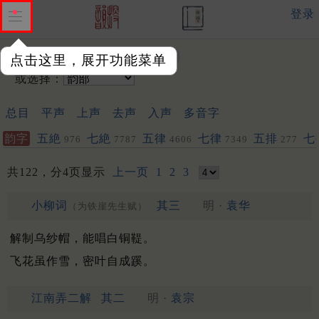
登录
输入韵字：
点击这里，展开功能菜单
或选择：
总目
平声
上声
去声
入声
多音字
韵字
五絶
七絶
五律
七律
五排
七
976
7787
4606
7349
277
共122，分4页显示
上一页
1
2
3
小柳词
其三
明 ·
袁华
（为铁崖先生赋）
解制乌纱帽，能唱白铜鞮。
飞花虽作雪，密叶自成蹊。
江南弄二解
其二
明 ·
袁宗