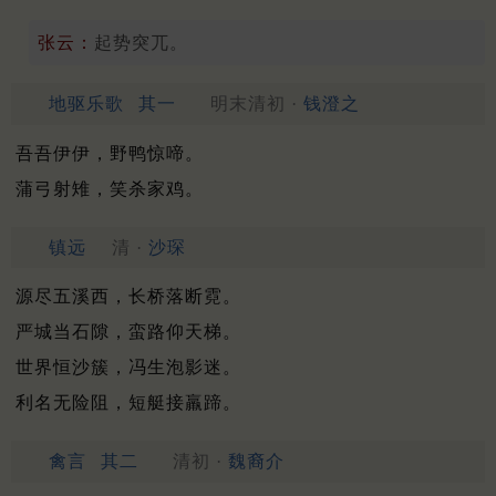
张云：
起势突兀。
地驱乐歌
其一
明末清初 ·
钱澄之
吾吾伊伊，野鸭惊啼。
蒲弓射雉，笑杀家鸡。
镇远
清 ·
沙琛
源尽五溪西，长桥落断霓。
严城当石隙，蛮路仰天梯。
世界恒沙簇，冯生泡影迷。
利名无险阻，短艇接羸蹄。
禽言
其二
清初 ·
魏裔介