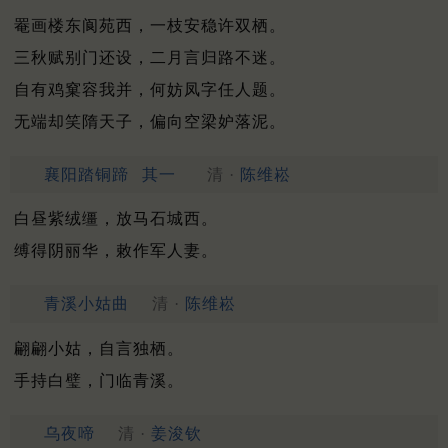
罨画楼东阆苑西，一枝安稳许双栖。
三秋赋别门还设，二月言归路不迷。
自有鸡窠容我并，何妨凤字任人题。
无端却笑隋天子，偏向空梁妒落泥。
襄阳踏铜蹄
其一
清 ·
陈维崧
白昼紫绒缰，放马石城西。
缚得阴丽华，敕作军人妻。
青溪小姑曲
清 ·
陈维崧
翩翩小姑，自言独栖。
手持白璧，门临青溪。
乌夜啼
清 ·
姜浚钦