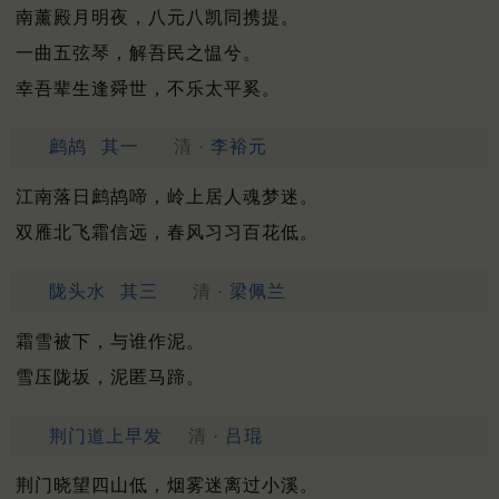
南薰殿月明夜，八元八凯同携提。
一曲五弦琴，解吾民之愠兮。
幸吾辈生逢舜世，不乐太平奚。
鹧鸪
其一
清 ·
李裕元
江南落日鹧鸪啼，岭上居人魂梦迷。
双雁北飞霜信远，春风习习百花低。
陇头水
其三
清 ·
梁佩兰
霜雪被下，与谁作泥。
雪压陇坂，泥匿马蹄。
荆门道上早发
清 ·
吕琨
荆门晓望四山低，烟雾迷离过小溪。