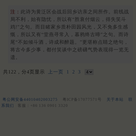
注：
此诗为黄泛区会战后回乡访亲之间所作。前线战
局不利，始有隐忧，所以有“胜衰付烟云，得失笑斗
鸡!”之句。而目睹家乡质朴田园风光，又不免多生感
慨，所以又有“堂燕寻常入，暮鸦终古啼”之句。而诗
尾“不如倾斗酒，诗成和醉题。”更堪称点睛之绝句，
将古今多少事，都付笑谈中之磅礴气势表现得一览无
遗。
共122，分4页显示
上一页
1
2
3
粤公网安备44010402003275
粤ICP备17077571号
关于本站
联
系我们
客服：+86 136 0901 3320