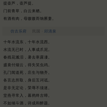
提壶芦，壶芦提。
门前青草，白云来栖。
有酒有肉，母嗷嗷而饷厥妻。
仿古乐府
民国 ·
邱清泉
十年水流东，十年水流西。
水流无已时，人事成爪泥。
春残花溅泪，暑去寒露凄。
盛衰付烟云，得失笑虫鸡。
孔门闻道死，庄生与物齐。
各言志所取，身后互诃诋。
是非无定论，荣辱不须迷。
堂燕寻常入，暮鸦终古啼。
不如倾斗酒，诗成和醉题。