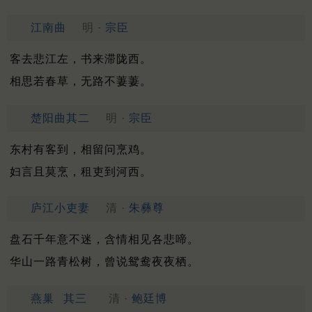
江南曲
明 ·
宗臣
客去悲江左，书来滞陇西。
相思若春草，无路不萋萋。
楚阳曲其二
明 ·
宗臣
东村有客到，相留问烹鸡。
妇言且莫烹，租吏到河西。
庐江小吏妻
清 ·
朱彝尊
盘石千年意不迷，含情相见各悲啼。
华山一路青松树，曾说鸳鸯夜夜栖。
燕巢
其三
清 ·
鲍廷博