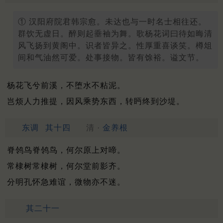
① 汉阳府院君韩宗愈。未达也与一时名士相往还。
群饮无虚日。醉则起垂袖为舞。歌杨花词曰待如晦清
风飞扬到黄阁中。识者皆异之。性厚重喜谈笑。樽俎
间和气油然可爱。处事接物。皆有馀裕。谥文节。
杨花飞兮前溪，不堕水不粘泥。
岂烦人力推提，因风乘势东西，转眄终到沙堤。
东调
其十四
清 ·
金养根
脊鸰鸟脊鸰鸟，何尔原上对啼。
常棣树常棣树，何尔堂前影齐。
分明孔怀急难谊，微物亦不迷。
其二十一