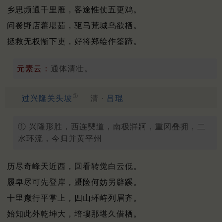
乡思频通千里雁，客途惟仗五更鸡。
问餐野店藿堪茹，驱马荒城乌欲栖。
拯救无权惭下吏，好将郑绘作筌蹄。
元素云：
通体清壮。
①
过兴隆关头坡
清 ·
吕琨
① 兴隆形胜，西连僰道，南极牂牁，重冈叠拥，二
水环流，今归并黄平州
历尽奇峰天近西，回看转觉白云低。
履卑尽可先登岸，蹑险何妨另辟蹊。
十里巅行平掌上，四山环峙列眉齐。
始知此外乾坤大，培塿那堪久借栖。