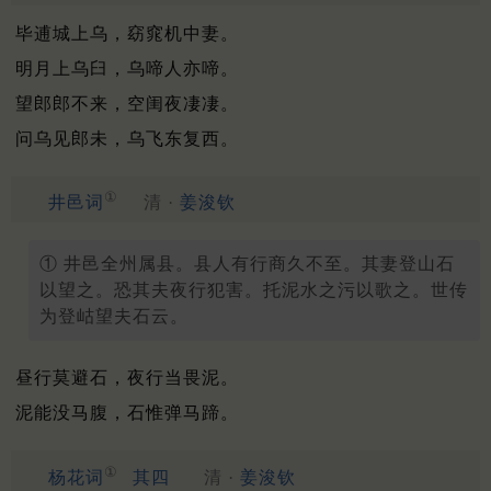
毕逋城上乌，窈窕机中妻。
明月上乌臼，乌啼人亦啼。
望郎郎不来，空闺夜凄凄。
问乌见郎未，乌飞东复西。
①
井邑词
清 ·
姜浚钦
① 井邑全州属县。县人有行商久不至。其妻登山石
以望之。恐其夫夜行犯害。托泥水之污以歌之。世传
为登岵望夫石云。
昼行莫避石，夜行当畏泥。
泥能没马腹，石惟弹马蹄。
①
杨花词
其四
清 ·
姜浚钦