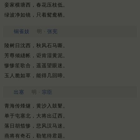
妾家横塘西，春花压枝低。
绿波净如镜，只着鸳鸯栖。
铜雀妓
明 ·
张宪
陵树日沈西，秋风石马嘶。
芳尊倾繐帐，讵肯湿黄泥。
惨惨笙歌合，遥遥望眼迷。
玉人脆如草，能得几回啼。
出塞
明 ·
宗臣
青海传烽燧，黄沙入鼓鼙。
单于屯塞北，大将出辽西。
落日胡笳惨，悲风汉马迷。
燕将有奇石，勒笔待君题。