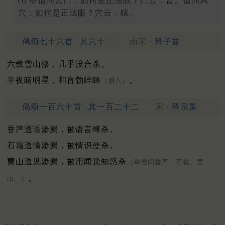
⑴ 举僧问云门：如何是正法眼？门云：普。僧问风
穴：如何是正法眼？穴云：瞎。
偈颂七十六首
其六十二
南宋 ·
释子益
六载雪山修，几乎没合杀。
半夜睹明星，和盲勃睟瞎
。
（腊八）
偈颂一百六十首
其一百二十二
宋 ·
释宗杲
香严透语渗漏，被语言缚杀。
石霜透情渗漏，被情识使杀。
曹山透见渗漏，被用闻觉知惑杀
（举僧间香严、石霜、曹
。
山。）