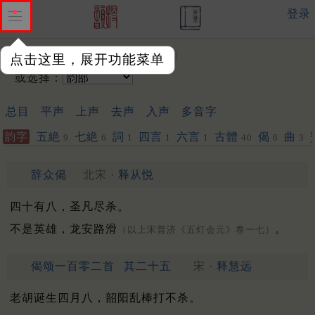
登录
输入韵字：
点击这里，展开功能菜单
或选择：
总目
平声
上声
去声
入声
多音字
韵字
五絶
七絶
詞
四言
六言
古體
偈
曲
9
6
1
1
1
40
6
3
辞众偈
北宋 ·
释从悦
四十有八，圣凡尽杀。
不是英雄，龙安路滑
。
（以上宋普济《五灯会元》卷一七）
偈颂一百零二首
其二十五
宋 ·
释慧远
老胡诞生四月八，韶阳乱棒打不杀。