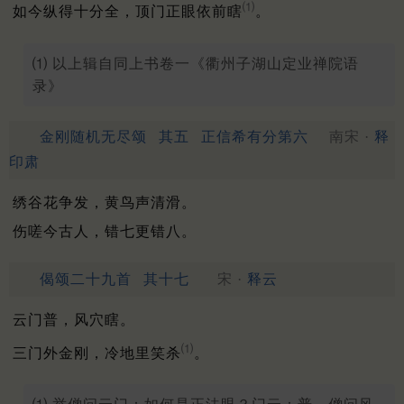
⑴
如今纵得十分全，顶门正眼依前瞎
。
⑴ 以上辑自同上书卷一《衢州子湖山定业禅院语
录》
金刚随机无尽颂
其五
正信希有分第六
南宋 ·
释
印肃
绣谷花争发，黄鸟声清滑。
伤嗟今古人，错七更错八。
偈颂二十九首
其十七
宋 ·
释云
云门普，风穴瞎。
⑴
三门外金刚，冷地里笑杀
。