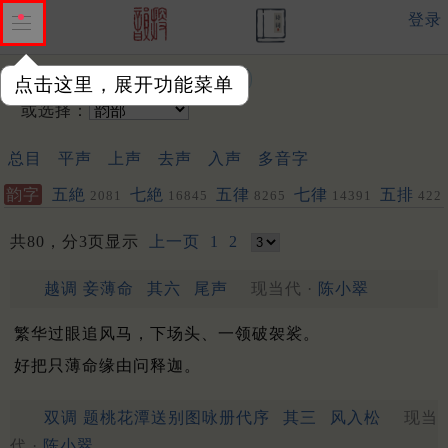
登录
输入韵字：
点击这里，展开功能菜单
或选择：
总目
平声
上声
去声
入声
多音字
韵字
五絶
七絶
五律
七律
五排
2081
16845
8265
14391
422
263
共80，分3页显示
上一页
1
2
越调 妾薄命
其六
尾声
现当代 ·
陈小翠
繁华过眼追风马，下场头、一领破袈裟。
好把只薄命缘由问释迦。
双调 题桃花潭送别图咏册代序
其三
风入松
现当
代 ·
陈小翠