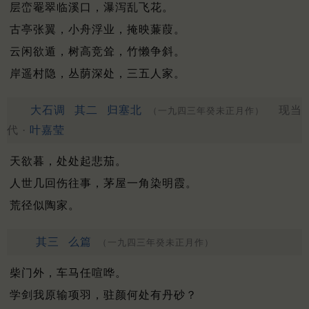
层峦罨翠临溪口，瀑泻乱飞花。
古亭张翼，小舟浮业，掩映蒹葭。
云闲欲遁，树高竞耸，竹懒争斜。
岸遥村隐，丛荫深处，三五人家。
大石调
其二
归塞北
现当
（一九四三年癸未正月作）
代 ·
叶嘉莹
天欲暮，处处起悲茄。
人世几回伤往事，茅屋一角染明霞。
荒径似陶家。
其三
么篇
（一九四三年癸未正月作）
柴门外，车马任喧哗。
学剑我原输项羽，驻颜何处有丹砂？