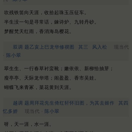
吹残铁笛向天涯，收拾起珠玉压征车。
半生没一句是寻常话，鍊诗炉、九转丹砂。
梦醒梵天红雨，香消海岛樱花。
双调 题乙亥上巳龙华修禊图
其三
风入松
现当代
·
陈小翠
翠生生、一行春草衬蛮靴；嫩依依、新柳恰抽芽；
瘦亭亭、天际龙华塔；闹盈盈、香市吴娃。
蝴蝶飞来青冢，菜花黄到天涯。
越调 题周拜花先生倚红轩怀旧图，为其去姬作
其四
忆多娇
现当代 ·
陈小翠
呀，天一涯，水一涯。