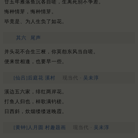
廿五年雁落鱼沉各自嗟，生离死别不争差。
悔种情芽，悔种情芽。
毕竟是、为人生负了如花。
其六
尾声
并头花不合生三桠，你莫怨东风当自嗟。
便来世相逢，也要早一些。
[仙吕]后庭花 溪村
现当代 ·
吴未淳
溪边五六家，绯红两岸花。
打鱼人归也，棹歌满钓槎。
日西斜，炊烟缕缕迷晚霞。
[黄钟]人月圆 村趣题画
现当代 ·
吴未淳