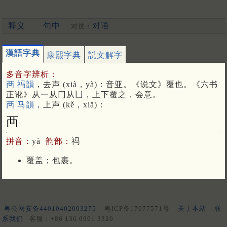
释义
句中
对语
对仗：
漢語字典
康熙字典
説文解字
多音字辨析：
襾 祃韻
，去声 (xià，yà)：音亚。《说文》覆也。《六书
正讹》从一从冂从凵，上下覆之，会意。
襾 马韻
，上声 (kě，xiǎ)：
襾
拼音：
yà
韵部：
祃
覆盖；包裹。
粤公网安备44010402003275
粤ICP备17077571号
关于本站
联
系我们
客服：+86 136 0901 3320