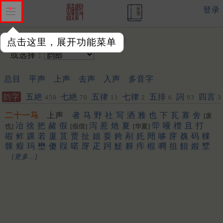
登录
输入韵字：
点击这里，展开功能菜单
或选择：
总目
平声
上声
去声
入声
多音字
韵字
五絶
七絶
五律
七律
五排
詞
四言
450
70
11
2
6
93
3
二十一马
上声
者
马
野
社
写
洒
雅
也
下
瓦
寡
舍
[废
冶
捨
把
赭
假
泻
惹
灺
夏
斝
哑
槚
且
打
也]
[假借]
[华夏]
嘏
鲊
踝
若
厦
苴
贾
扯
姐
耍
銙
剐
奼
閜
哆
庌
䰩
码
輠
髁
瘕
玛
壄
傻
叚
喏
厊
疋
跒
䱹
奲
痄
椵
㗿
抯
飷
婽
㙒
[更多…]