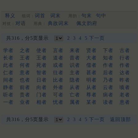
释义
词首
词末
句末
句中
组词：
用韵：
对语
典故词末
佩文韵府
对仗：
用典：
共316，分5页显示
2
3
4
5
下一页
学者
之者
使者
言者
来者
贤者
下者
古者
长者
王者
王者
道者
昔者
大者
知者
行者
此者
何者
死者
或者
识者
儒者
作者
作者
仁者
意者
智者
往者
主者
甚者
后者
达者
间者
也者
日者
比者
隐者
明者
乃者
昨者
静者
前者
向者
外者
从者
从者
云者
顷者
听者
贵者
门者
可者
亡者
尊者
病者
老者
一者
业者
相者
忧者
属者
某者
读者
患者
共316，分5页显示
2
3
4
5
下一页
返回顶部