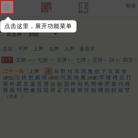
登录
输入韵字：
点击这里，展开功能菜单
或选择：
总目
平声
上声
去声
入声
多音字
韵字
五絶
七絶
五律
七律
五排
詞
四言
450
70
11
2
6
93
3
二十一马
上声
者
马
野
社
写
洒
雅
也
下
瓦
寡
舍
冶
捨
把
赭
假
泻
惹
灺
夏
斝
哑
槚
且
打
[废也]
[假借]
[华夏]
嘏
鲊
踝
若
厦
苴
贾
扯
姐
耍
銙
剐
奼
閜
哆
庌
䰩
码
輠
髁
瘕
玛
壄
傻
叚
喏
厊
疋
跒
䱹
奲
痄
椵
㗿
抯
飷
婽
㙒
[更多…]