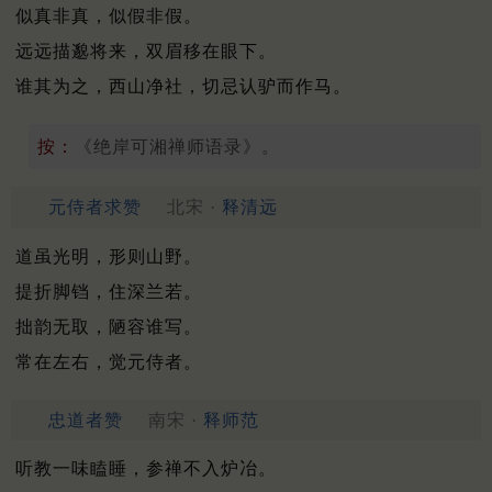
似真非真，似假非假。
远远描邈将来，双眉移在眼下。
谁其为之，西山净社，切忌认驴而作马。
按：
《绝岸可湘禅师语录》。
元侍者求赞
北宋 ·
释清远
道虽光明，形则山野。
提折脚铛，住深兰若。
拙韵无取，陋容谁写。
常在左右，觉元侍者。
忠道者赞
南宋 ·
释师范
听教一味瞌睡，参禅不入炉冶。