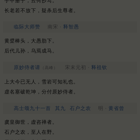
手中册子，云何抄写。
长老若不放下，疑杀后生尊者。
临际大师赞
南宋 ·
释智愚
黄檗棒头，大愚肋下。
后代儿孙，乌焉成马。
原妙侍者请
宋末元初 ·
释祖钦
（高峰）
上大今已无人，雪岩可知礼也。
虚名塞破乾坤，分付原妙侍者。
高士颂九十一首
其九
石户之农
明 ·
黄省曾
虞皇御世，虚咨禅者。
石户之农，至人在野。