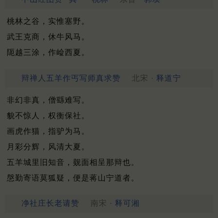
桃林之谷，实惟塞野。
武王克商，休牛风马。
阨越三涂，作崄西夏。
辩禅人五羊作丐写师真求赞
北宋 ·
释道宁
非幻非真，僧繇难写。
貌不惊人，权衡保社。
画虎作猫，指驴为马。
月彩分辉，风清大夏。
五羊城里旧知音，觌面相呈那辩也。
慇勤寄语莫狐疑，便是蒋山宁道者。
净社庄长老请赞
南宋 ·
释可湘