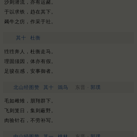
沙则潜流，亦有运赭。
于以求铁，趋在其下。
蠲牛之疠，作采于社。
其十
杜衡
狌狌奔人，杜衡走马。
理固须因，体亦有假。
足骏在感，安事御者。
北山经图赞
其十
鵁鸟
东晋 ·
郭璞
毛如雌雉，朋翔群下。
飞则笼日，集则蔽野。
肉验针石，不劳补写。
中山经图赞
其一
桃林
东晋 ·
郭璞