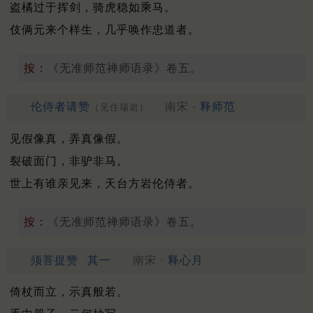
盗橘过于挥剑，骑虎稳如乘马。
伎俩元来个样生，几乎唤作忠道者。
按：
《无准师范禅师语录》卷五。
伦侍者请赞
南宋 ·
释师范
（见住瑞岩）
见假像真，弄真像假。
裂破面门，非驴非马。
世上有谁亲见来，天台方岩伦侍者。
按：
《无准师范禅师语录》卷五。
须菩提赞
其一
南宋 ·
释心月
倚杖而立，示真般若。