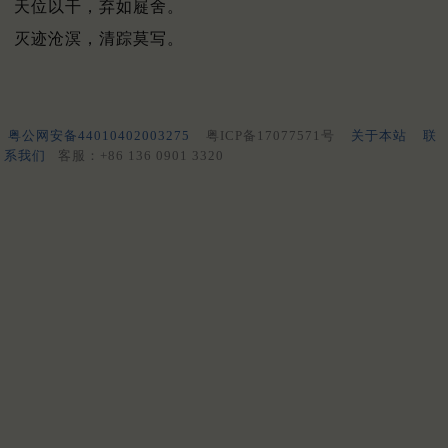
天位以干，弃如屣舍。
灭迹沧溟，清踪莫写。
粤公网安备44010402003275
粤ICP备17077571号
关于本站
联
系我们
客服：+86 136 0901 3320