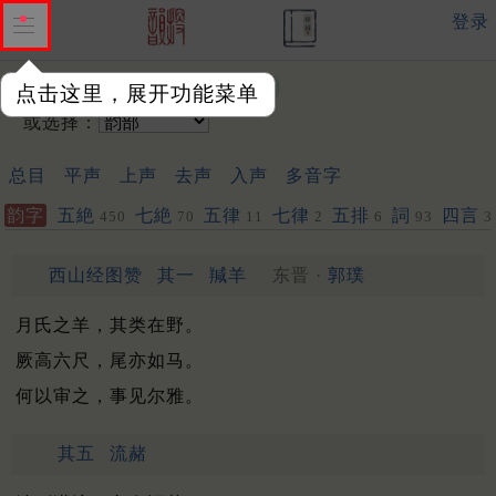
登录
输入韵字：
点击这里，展开功能菜单
或选择：
总目
平声
上声
去声
入声
多音字
韵字
五絶
七絶
五律
七律
五排
詞
四言
450
70
11
2
6
93
3
西山经图赞
其一
羬羊
东晋 ·
郭璞
月氏之羊，其类在野。
厥高六尺，尾亦如马。
何以审之，事见尔雅。
其五
流赭