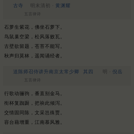
古寺
明末清初 ·
黄渊耀
五言律诗
石萝生紫花，佛坐石萝下。
鸟鼠巢空梁，松风落败瓦。
古壁欲留题，苍苔不能写。
秋声归莫林，遥闻诵经者。
送陈师召侍讲升南京太常少卿
其四
明 ·
倪岳
五言律诗
行歌动骊驹，番直别金马。
衔杯复踟蹰，把袂此倾泻。
交情固同陈，文采岂殊贾。
容台藉增重，江南慕风雅。