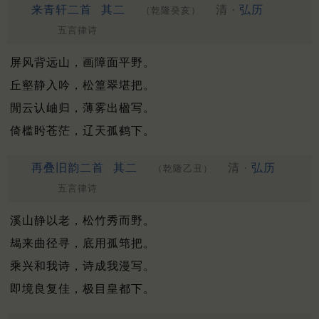
来青轩二首
其二
清 ·
弘历
（乾隆癸亥）
五言律诗
屏风背远山，画障面平野。
丘壑静入吟，松篁翠堪把。
閒云认岫归，薄雾出楹写。
倚槛盻苍茫，辽天孤鹤下。
再叠旧韵二首
其二
清 ·
弘历
（乾隆乙丑）
五言律诗
溪山静以老，松竹秀而野。
朅来曲径寻，底用孤筇把。
乘兴和我诗，诗成我漫写。
即境良复佳，极目皇都下。