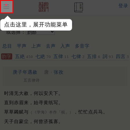
登录
输入韵字：
点击这里，展开功能菜单
或选择：
总目
平声
上声
去声
入声
多音字
韵字
五絶
七絶
五律
七律
五排
詞
四言
450
70
11
2
6
93
3
庚子年遇赦
唐 ·
张孜
五言律诗
时清无大赦，何以安天下。
直到赤眉来，始寻黄纸写。
草草蠲赋与
，忙忙点兵马。
（《学海》本作「税」）
天子自蒙尘，何曾济孤寡。