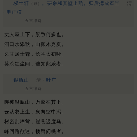
权土轩
。要余和其壁上韵。归后搆成奉呈
清
（致）
·
申正模
五言律诗
丈人屋上下，景致何多也。
洞口水添秋，山颜木秀夏。
久甘居士聋，长学太初哑。
笑杀红尘间，谁知此乐者。
银瓶山
清 ·
叶广
五言律诗
陟彼银瓶山，万壑在其下。
云从衣上生，泉向空中泻。
树密乱啼莺，崖悬迟度马。
峰回路欲迷，揽辔问樵者。