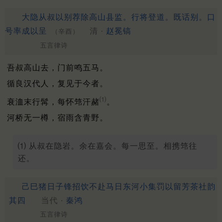
大隐从叔以别荐除高山县监。行将登道。既话别。口
号率成以呈
清 ·
赵冕镐
（辛酉）
五言律诗
吾叔高山去，门前鸣五马。
循良汉代人，复见于今者。
⑴
衰洫末行髯，每怀筇汗赭
。
河桥无一樽，宿雨含青野。
⑴ 从叔在隐岩。余在嘉会。每一思至。相携筇往
还。
己巳猪日子锋招饮不赴马日东河小集罚以留芳茶社韵
其四
当代 ·
秦鸿
五言律诗