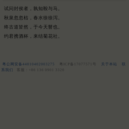
试问封侯者，孰知鞍与马。
秋泉忽忽枯，春水徐徐泻。
终古道皆然，于今天瞽也。
约君携酒杯，来结菊花社。
粤公网安备44010402003275
粤ICP备17077571号
关于本站
联
系我们
客服：+86 136 0901 3320