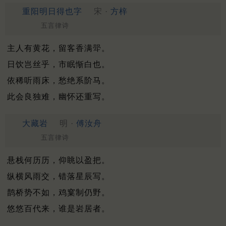
重阳明日得也字
宋 ·
方梓
五言律诗
主人有黄花，留客香满斝。
日饮岂丝乎，市眠惭白也。
依稀听雨床，愁绝系阶马。
此会良独难，幽怀还重写。
大藏岩
明 ·
傅汝舟
五言律诗
悬栈何历历，仰眺以盈把。
纵横风雨交，错落星辰写。
鹊桥势不如，鸡窠制仍野。
悠悠百代来，谁是岩居者。