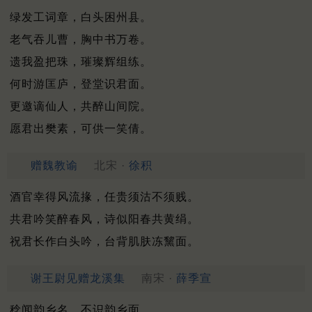
绿发工词章，白头困州县。
老气吞儿曹，胸中书万卷。
遗我盈把珠，璀璨辉组练。
何时游匡庐，登堂识君面。
更邀谪仙人，共醉山间院。
愿君出樊素，可供一笑倩。
赠魏教谕
北宋 ·
徐积
酒官幸得风流掾，任贵须沽不须贱。
共君吟笑醉春风，诗似阳春共黄绢。
祝君长作白头吟，台背肌肤冻黧面。
谢王尉见赠龙溪集
南宋 ·
薛季宣
稔闻韵乡名，不识韵乡面。