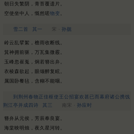
朝日失繁阴，青苔覆遗片。
空使坐中人，慨然嗟
物变
。
雪二首
其一
宋 ·
孙觌
岭云乱擘絮，檐雨收断线。
箕神拥前驱，万瓦集微霰。
玉峰忽崔嵬，炯若簪出弁。
衣棱森欲起，眼缬醉复眩。
属国卧餐毡，含糊不能咽。
到荆州春物正佳枢使王公招宴欢甚已而幕府诸公携饯
荆江亭并成四诗
其三
南宋 ·
孙应时
簪弁从元侯，芳辰奉良宴。
海棠映明烛，夜久星河转。