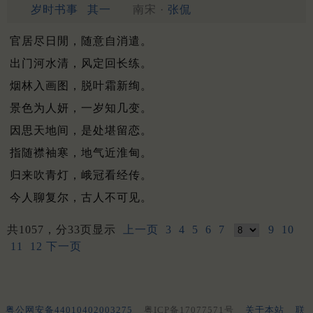
岁时书事
其一
南宋 ·
张侃
官居尽日閒，随意自消遣。
出门河水清，风定回长练。
烟林入画图，脱叶霜新绚。
景色为人妍，一岁知几变。
因思天地间，是处堪留恋。
指随襟袖寒，地气近淮甸。
归来吹青灯，峨冠看经传。
今人聊复尔，古人不可见。
共1057，分33页显示
上一页
3
4
5
6
7
9
10
11
12
下一页
粤公网安备44010402003275
粤ICP备17077571号
关于本站
联