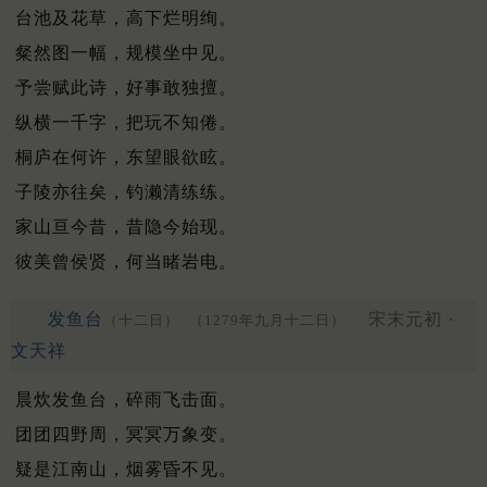
台池及花草，高下烂明绚。
粲然图一幅，规模坐中见。
予尝赋此诗，好事敢独擅。
纵横一千字，把玩不知倦。
桐庐在何许，东望眼欲眩。
子陵亦往矣，钓濑清练练。
家山亘今昔，昔隐今始现。
彼美曾侯贤，何当睹岩电。
发鱼台
宋末元初 ·
（十二日）
（1279年九月十二日）
文天祥
晨炊发鱼台，碎雨飞击面。
团团四野周，冥冥万象变。
疑是江南山，烟雾昏不见。