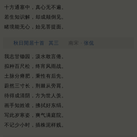
十方通塞中，真心无不遍。
若生知识解，却成颠倒见。
睹境能无心，始见菩提面。
秋日閒居十首
其三
南宋 ·
张侃
我志甘锄园，汲水敢言倦。
拟种百尺松，终宵风雨战。
土脉分瘠肥，秉性有后先。
蔚然三寸长，荆棘从旁罥。
待得成清阴，方为世人羡。
画手知姓谁，拂拭好东绢。
写此岁寒姿，爽气满庭院。
不记少小时，插株泥样贱。