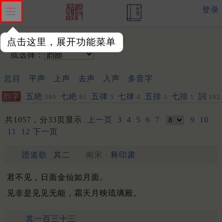
登录
输入韵字：
点击这里，展开功能菜单
或选择：
总目
平声
上声
去声
入声
多音字
韵字
五絶
七絶
五律
七律
五排
七排
詞
369
81
5
4
3
1
102
共1057，分33页显示
上一页
3
4
5
6
7
9
10
11
12
下一页
證道歌
其二
南宋 ·
释印肃
君不见，日面金仙如月面。
见非是见见无能，霜天月映琉璃殿。
其一百三十三