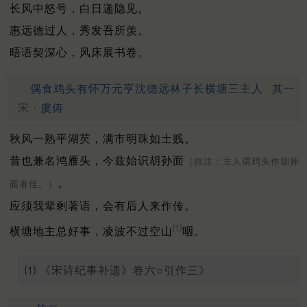
长风中怒号，白日递隐见。
惠远德过人，秀发吾所羡。
晤语契深心，风床展书卷。
偶食鸡头有怀万元亨沈德远林子长横塘三主人
其一
宋 ·
虞俦
秋风一熟平湖芡，满市明珠如土贱。
昔也兼名鸿雁头，今兹始识胡孙面
（自注：主人谓鸡头作胡孙
。
面者佳。）
应须我辈剩著语，会有后人来作传。
⑴
横塘地主总好事，凌波不过空山
咽。
⑴ 《宋诗纪事补遗》卷六○引作三》