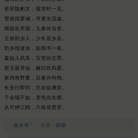
班班隐豹文，窥管时一见。
譬彼闼婆城，寻逐沧流漩。
闻韶在齐国，九奏何当变。
王侯韵乡人，少长居乡县。
韵乡指迷涂，贻我书一卷。
森如入武库，宝璧纷交荐。
群玉屣登临，赫日吹风霰。
家鸡将野鹜，后素诗何绚。
长安行即到，岂在临渊羡。
千金端不如，变色先生馔。
从可狎江鸥，六籍居贯穿。
①
曲水亭
北宋 ·
薛映