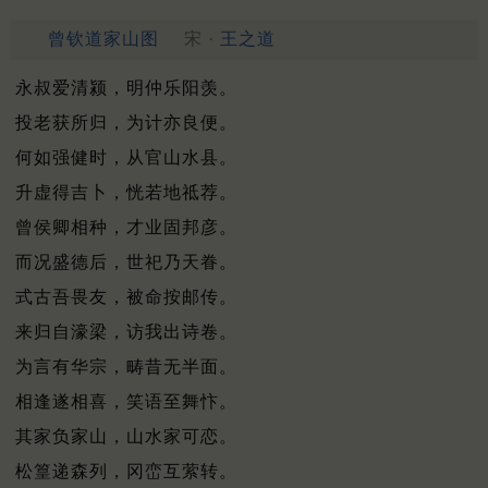
曾钦道家山图
宋 ·
王之道
永叔爱清颍，明仲乐阳羡。
投老获所归，为计亦良便。
何如强健时，从官山水县。
升虚得吉卜，恍若地祗荐。
曾侯卿相种，才业固邦彦。
而况盛德后，世祀乃天眷。
式古吾畏友，被命按邮传。
来归自濠梁，访我出诗卷。
为言有华宗，畴昔无半面。
相逢遂相喜，笑语至舞忭。
其家负家山，山水家可恋。
松篁递森列，冈峦互萦转。