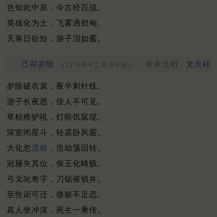
岂知此中原，今古经百战。
英雄化为土，飞雾洒郊甸。
天寒日欲短，游子泪如霰。
己卯岁除
宋末元初 ·
文天祥
（1279年十二月三十日）
岁除破衣裳，夜半刺针线。
游子长夜思，佳人不可见。
草枯稚驴吼，灯暗饥鼠现。
深室闭星斗，轻裘卧风霰。
大化忽
流斡
，浩劫荡回转。
冠屦失其位，侯王化畸贱。
弓戈叱奇字，刀锯摧䪻弁。
至性讵可迁，微躯不足恋。
真人坐冲漠，死生一乘传。