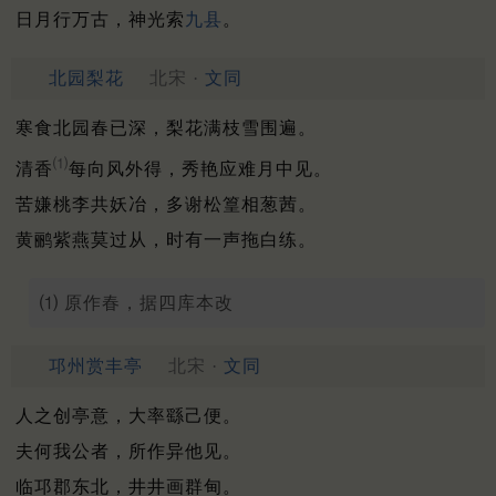
日月行万古，神光索
九县
。
北园梨花
北宋 ·
文同
寒食北园春已深，梨花满枝雪围遍。
⑴
清香
每向风外得，秀艳应难月中见。
苦嫌桃李共妖冶，多谢松篁相葱茜。
黄鹂紫燕莫过从，时有一声拖白练。
⑴ 原作春，据四库本改
邛州赏丰亭
北宋 ·
文同
人之创亭意，大率繇己便。
夫何我公者，所作异他见。
临邛郡东北，井井画群甸。