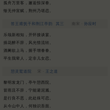
孤舟万里客，邂逅惊深眷。
惭无仲宣赋，荆州乃堪恋。
答王甫抚干和荆江亭韵
其三
南宋 ·
孙应时
乐哉新相知，开怀接谈宴。
插花醉不辞，风光惜流转。
酒阑欲上马，握手增眷眷。
平生我辈人，定非儿女恋。
憩灵鹫道院
宋 ·
王之道
黎明发龙门，亭午憩西院。
冒雨且不辞，宁能避泥溅。
是行良不恶，此处殊可恋。
从今山中人，何独识吾面。