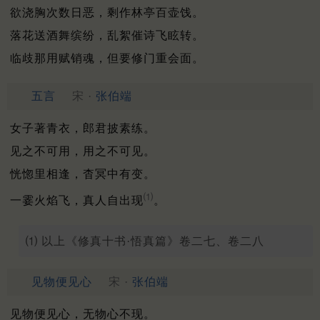
欲浇胸次数日恶，剩作林亭百壶饯。
落花送酒舞缤纷，乱絮催诗飞眩转。
临歧那用赋销魂，但要修门重会面。
五言
宋 ·
张伯端
女子著青衣，郎君披素练。
见之不可用，用之不可见。
恍惚里相逢，杳冥中有变。
⑴
一霎火焰飞，真人自出现
。
⑴ 以上《修真十书·悟真篇》卷二七、卷二八
见物便见心
宋 ·
张伯端
见物便见心，无物心不现。