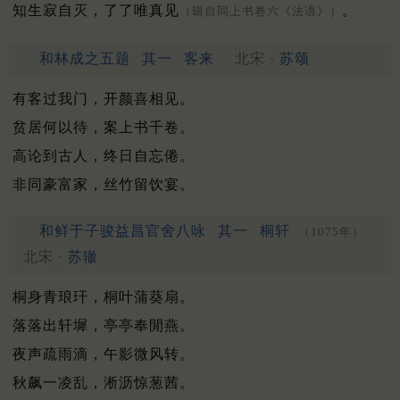
知生寂自灭，了了唯真见
。
（辑自同上书卷六《法语》）
和林成之五题
其一
客来
北宋 ·
苏颂
有客过我门，开颜喜相见。
贫居何以待，案上书千卷。
高论到古人，终日自忘倦。
非同豪富家，丝竹留饮宴。
和鲜于子骏益昌官舍八咏
其一
桐轩
（1075年）
北宋 ·
苏辙
桐身青琅玕，桐叶蒲葵扇。
落落出轩墀，亭亭奉閒燕。
夜声疏雨滴，午影微风转。
秋飙一凌乱，淅沥惊葱茜。