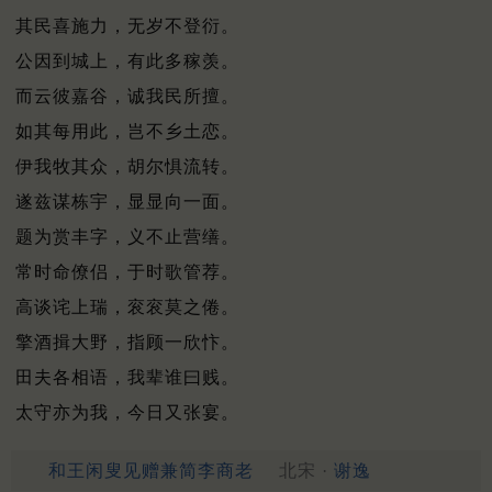
其民喜施力，无岁不登衍。
公因到城上，有此多稼羡。
而云彼嘉谷，诚我民所擅。
如其每用此，岂不乡土恋。
伊我牧其众，胡尔惧流转。
遂兹谋栋宇，显显向一面。
题为赏丰字，义不止营缮。
常时命僚侣，于时歌管荐。
高谈诧上瑞，衮衮莫之倦。
擎酒揖大野，指顾一欣忭。
田夫各相语，我辈谁曰贱。
太守亦为我，今日又张宴。
和王闲叟见赠兼简李商老
北宋 ·
谢逸