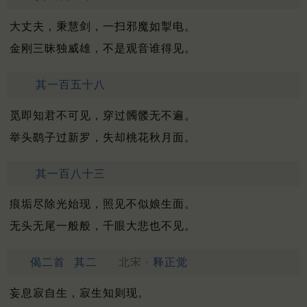
大丈夫，秉慧剑，一扫邪魔如掣电。
金刚三昧独威雄，不是观音谁得见。
其一百五十八
觅即知君不可见，穿过髑髅无不遍。
举头鹞子过新罗，失却桃花秋月面。
其一百八十三
痕垢尽除光始现，照见不似娘生面。
无头无尾一般般，千眼大悲也不见。
偈二首
其二
北宋 ·
释正觉
妄息寂自生，寂生知则现。