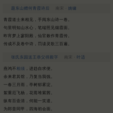
题东山赠何青霞诗后
南宋 ·
姚镛
青霞道士来相见，手阅东山诗一卷。
句里明知山水心，笔端照见烟霞面。
昨宵梦上寥阳殿，仙官敕作青霞传。
传成不及卷中诗，罚读灵歌三百遍。
张氏东园送王恭父得殿字
南宋 ·
叶适
燕鸿不
相须
，进趋自求便。
余来君其馆，乃复当我饯。
一春三月雨，亭树郁雾淀。
絮重厄飞杨，花蔫堆紫茜。
纵有百壶清，何能一笑遣。
为郎昔同甲，四海初会面。