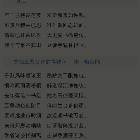
其二
年丰岂特菱莲芡，米价新来如许贱。
不孤后稷由已思，谁作颜回忍饥面。
清朝已拜富民侯，太史莫书循吏传。
我今何事不归田，豆饭芋魁甘得咽。
饮饯王共父分韵得转字
宋 ·
喻良能
子猷风味最诸王，墨妙文工眼如电。
惯吟疏雨滴梧桐，解道澄江净如练。
去年落笔中书堂，姓名高彻蓬莱殿。
至尊动色催除目，俾向兰台参俊彦。
要成远业待时须，故遣读书破万卷。
夫何归思动岷峨，自请题舆近乡县。
学省诸公怅别离，击鲜载酒开芳燕。