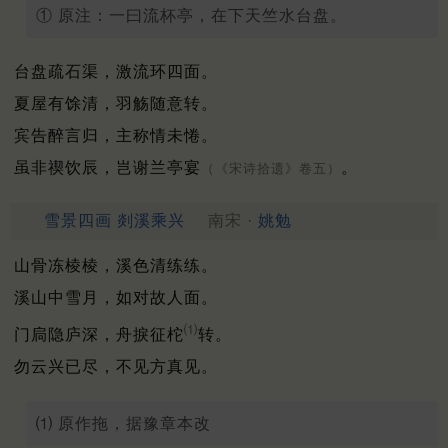
① 原注：一曰流杯亭，在下天竺水台盘。
台盘疏石渠，激流环四面。
夏屋有馀清，羽觞随意转。
宾告醉言归，主称情未惓。
虽非禊饮辰，岂谢兰亭宴
。
（《宋诗拾遗》卷五）
雪景四画 剡溪乘兴
南宋 ·
姚勉
山骨冻棱棱，溪色清练练。
溪山中雪月，如对故人面。
⑴
门扃隐庐深，舟捩征柁
转。
勿云兴已尽，不见方真见。
⑴ 原作拖，据豫章本改