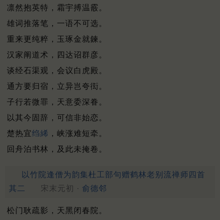
凛然抱英特，霜宇搏温霰。
雄词推落笔，一语不可选。
重来更纯粹，玉琢金就鍊。
汉家阐道术，四达诏群彦。
谈经石渠观，会议白虎殿。
通方要归宿，立异岂夸衒。
子行若微罪，天意委深眷。
以其今固辞，可信非始恋。
楚热宜
绉絺
，峡涨难短牵。
回舟泊书林，及此未掩卷。
以竹院逢僧为韵集杜工部句赠鹤林老别流禅师四首
其二
宋末元初 ·
俞德邻
松门耿疏影，天黑闭春院。