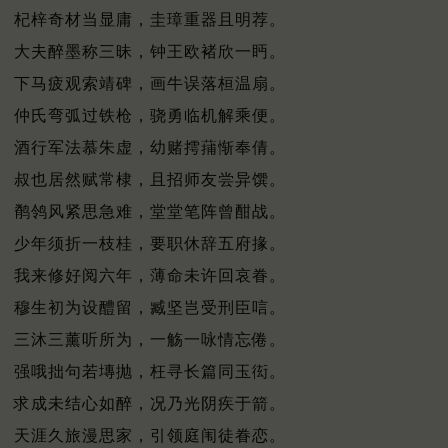
杞梓奇材当显庸，圭璋重器且明荐。
大夫醉墨称三昧，钟王欧褚欣一眄。
下马疲观索靖碑，画牛误落桓温扇。
仲氏弯弧过铁枪，骁勇临机解乘便。
酒行军法慕朱虚，幼赌摴蒱惭奉倩。
叔也居然赋常棣，且招师友尝异馔。
鹡鸰风紧思急难，堂堂笔阵曾酣战。
少年须折一枝桂，要职休辞五府掾。
我来修好阅六年，薄命未许回哀眷。
穆生初为设醴留，臧坚岂受刑臣唁。
三沐三薰听所为，一觞一咏情忘倦。
强哦拙句若塼抛，枉寻长篇同玉衒。
求成未结心如醉，况乃光阴疾于箭。
天涯久旅漫思家，引领庭闱徒眷恋。