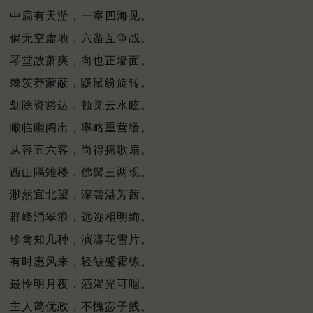
中扃有天游，一室四海见。
倘无空虚地，六凿互争战。
琴堂故萧爽，向也正墙面。
棘茨莽蒙蔽，鼷鼠纷旋转。
刬除资豁达，顿觉云水眩。
瞰临幽阁出，率略重营缮。
从容五六客，尚得摇歌扇。
西山隔雉楼，佛髻三两现。
渺然宜北望，深碧湛芳茜。
群峰涌翠浪，远迩相明绚。
珍禽知几种，演漾花雪片。
有时惠风来，轻皱蹙霜练。
最怜明月夜，酒渴光可咽。
主人蔼优政，不愧宓子贱。