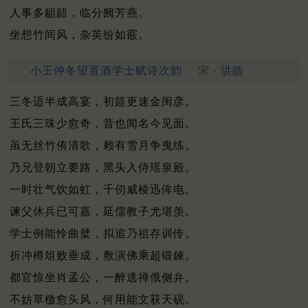
人事多龃龉，临分阙芳燕。
坐想竹间风，杂英纷如霰。
小王仲冬望置酒学士赋诗次韵
宋 ·
洪皓
三冬适半成高宴，初筵更速金闺彦。
王氏三珠少愈奇，昔也闻名今见面。
虽无丝竹侑清歌，赖有雪月争曳练。
乃兄登朝立要路，黑头入侍瑶泉殿。
一时壮气饮如虹，千仞威棱迅侔电。
谏父休兵已可嘉，延儒教子尤堪羡。
学士例能怜曲糵，拟追乃祖存训传。
折冲樽俎败垂成，敷演佛乘超锻鍊。
都官惊坐肖孟公，一醉逃禅俄侧弁。
不妨草檄愈头风，何用能文获天砚。