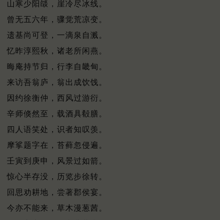
山寒少阳燄，崖冷尽冰线。
曾无五六年，骤觉荒凉变。
遗基尚可登，一滴泉自溅。
忆昨淳熙秋，诸老所闲燕。
晦庵持节归，行李自畿甸。
来访吾翁庐，翁出成饮饯。
因约徐衡仲，西风过游衍。
辛师倏然至，载酒具殽膳。
四人语笑处，识者知叹羡。
摩挲题字在，苔藓忽侵遍。
壬寅到庚申，风景过如箭。
惊心半存没，历览步徐转。
回思劝耕地，尝著郡侯宴。
今亦不能来，草木漫葱茜。