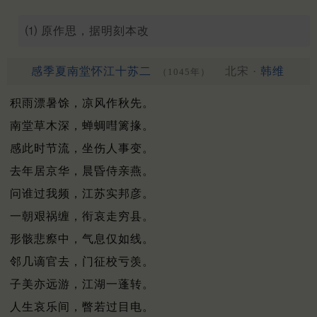
⑴ 原作思，据明刻本改
感季夏南堂怀江十苏二
北宋 ·
韩维
（1045年）
积雨漂暑馀，凉风作秋先。
南堂草木深，蝉蜩嘒篱掾。
感此时节流，坐伤人事变。
去年居京华，晨昏侍亲燕。
问谁过我频，江苏实邦彦。
一朝艰祸缠，衔哀走穷县。
形骸悲瘵中，气息仅如线。
邻几谪官去，门征校亏羡。
子美亦远游，江湖一蓬转。
人生哀乐间，瞥若过目电。