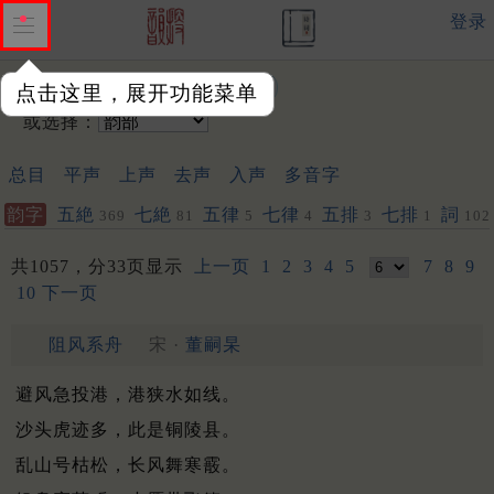
登录
输入韵字：
点击这里，展开功能菜单
或选择：
总目
平声
上声
去声
入声
多音字
韵字
五絶
七絶
五律
七律
五排
七排
詞
369
81
5
4
3
1
102
共1057，分33页显示
上一页
1
2
3
4
5
7
8
9
10
下一页
阻风系舟
宋 ·
董嗣杲
避风急投港，港狭水如线。
沙头虎迹多，此是铜陵县。
乱山号枯松，长风舞寒霰。