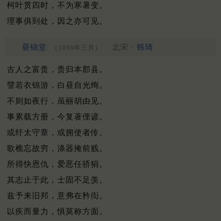
柯叶贯四时，不为寒暑变。
理事俱到处，因之亦可见。
昼锦堂
北宋 ·
韩琦
（1056年三月）
古人之富贵，贵归本郡县。
譬若衣锦游，白昼自光绚。
不则如夜行，虽丽胡由见。
事累载方册，今复著俚谚。
或纡太守章，或拥使者传。
歌樵忘故穷，涤器掩前贱。
所得快恩仇，爱恶任骄狷。
其志止于此，士固不足羡。
兹予来旧邦，意弗在矜衒。
以疾而量力，惧莫称方面。