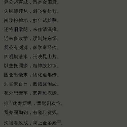
尹公起宣城，谓是金闺彦。
失脚簿领丛，斜飞集州县。
南陵枌榆地，妙年试雄剸。
还将旧棠阴，来作清溪掾。
近来多政学，误制好东绢。
我公有渊源，家学富经传。
四明炯清水，玉映昆山片。
以兹抚凋瘵，精神皎如练。
囷仓出毫末，德化速邮传。
到官未百日，恻恻庭闱恋。
花外想安车，戏舞斑衣缘。
⑴
推
此寿斯民，童髦剧欢忭。
我亦囿陶钧，有道耻贫贱。
⑵
洗眼看政成，携上金銮殿
。