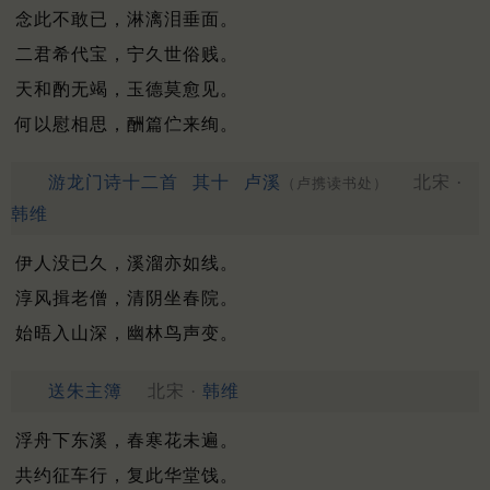
念此不敢已，淋漓泪垂面。
二君希代宝，宁久世俗贱。
天和酌无竭，玉德莫愈见。
何以慰相思，酬篇伫来绚。
游龙门诗十二首
其十
卢溪
北宋 ·
（卢携读书处）
韩维
伊人没已久，溪溜亦如线。
淳风揖老僧，清阴坐春院。
始晤入山深，幽林鸟声变。
送朱主簿
北宋 ·
韩维
浮舟下东溪，春寒花未遍。
共约征车行，复此华堂饯。