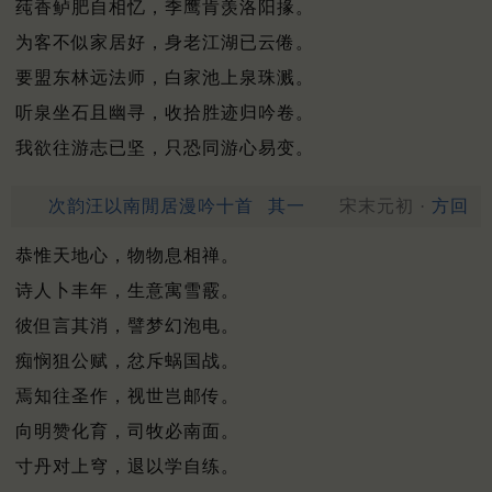
莼香鲈肥自相忆，季鹰肯羡洛阳掾。
为客不似家居好，身老江湖已云倦。
要盟东林远法师，白家池上泉珠溅。
听泉坐石且幽寻，收拾胜迹归吟卷。
我欲往游志已坚，只恐同游心易变。
次韵汪以南閒居漫吟十首
其一
宋末元初 ·
方回
恭惟天地心，物物息相禅。
诗人卜丰年，生意寓雪霰。
彼但言其消，譬梦幻泡电。
痴悯狙公赋，忿斥蜗国战。
焉知往圣作，视世岂邮传。
向明赞化育，司牧必南面。
寸丹对上穹，退以学自练。