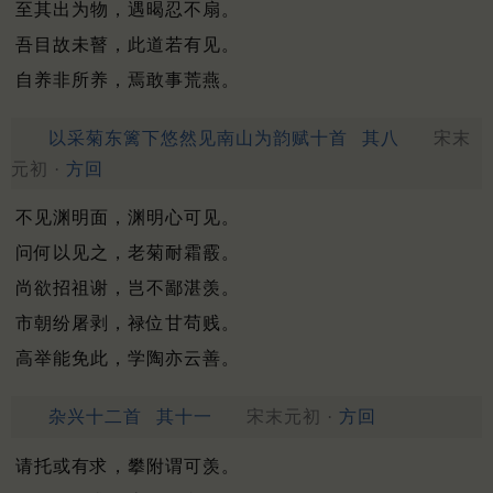
至其出为物，遇暍忍不扇。
吾目故未瞽，此道若有见。
自养非所养，焉敢事荒燕。
以采菊东篱下悠然见南山为韵赋十首
其八
宋末
元初 ·
方回
不见渊明面，渊明心可见。
问何以见之，老菊耐霜霰。
尚欲招祖谢，岂不鄙湛羡。
市朝纷屠剥，禄位甘苟贱。
高举能免此，学陶亦云善。
杂兴十二首
其十一
宋末元初 ·
方回
请托或有求，攀附谓可羡。