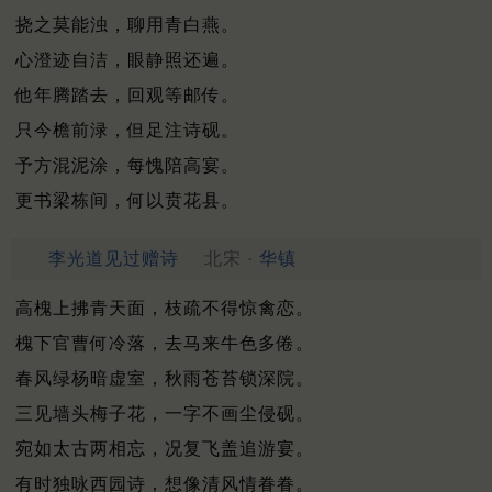
挠之莫能浊，聊用青白燕。
心澄迹自洁，眼静照还遍。
他年腾踏去，回观等邮传。
只今檐前渌，但足注诗砚。
予方混泥涂，每愧陪高宴。
更书梁栋间，何以贲花县。
李光道见过赠诗
北宋 ·
华镇
高槐上拂青天面，枝疏不得惊禽恋。
槐下官曹何冷落，去马来牛色多倦。
春风绿杨暗虚室，秋雨苍苔锁深院。
三见墙头梅子花，一字不画尘侵砚。
宛如太古两相忘，况复飞盖追游宴。
有时独咏西园诗，想像清风情眷眷。