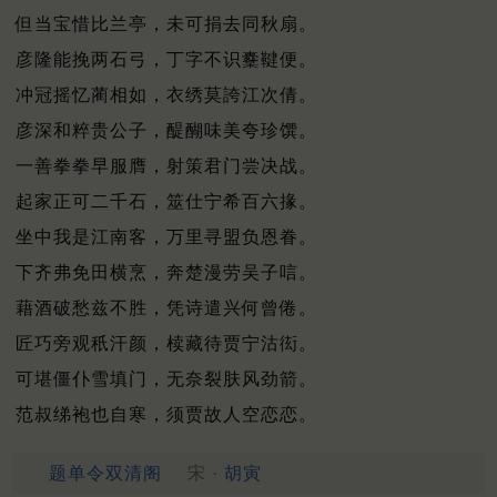
但当宝惜比兰亭，未可捐去同秋扇。
彦隆能挽两石弓，丁字不识櫜鞬便。
冲冠摇忆蔺相如，衣绣莫誇江次倩。
彦深和粹贵公子，醍醐味美夸珍馔。
一善拳拳早服膺，射策君门尝决战。
起家正可二千石，筮仕宁希百六掾。
坐中我是江南客，万里寻盟负恩眷。
下齐弗免田横烹，奔楚漫劳吴子唁。
藉酒破愁兹不胜，凭诗遣兴何曾倦。
匠巧旁观秖汗颜，椟藏待贾宁沽衒。
可堪僵仆雪填门，无奈裂肤风劲箭。
范叔绨袍也自寒，须贾故人空恋恋。
题单令双清阁
宋 ·
胡寅