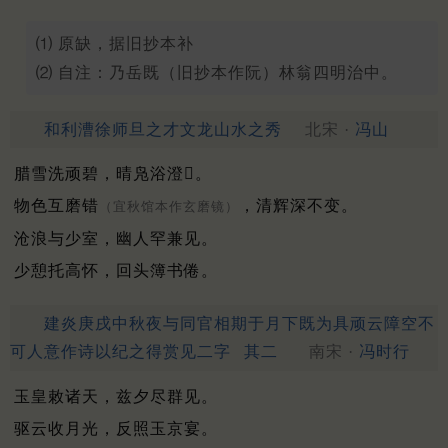
⑴ 原缺，据旧抄本补
⑵ 自注：乃岳既（旧抄本作阮）林翁四明治中。
和利漕徐师旦之才文龙山水之秀
北宋 ·
冯山
腊雪洗顽碧，晴凫浴澄𪑩。
物色互磨错
，清辉深不变。
（宜秋馆本作玄磨镜）
沧浪与少室，幽人罕兼见。
少憩托高怀，回头簿书倦。
建炎庚戌中秋夜与同官相期于月下既为具顽云障空不
可人意作诗以纪之得赏见二字
其二
南宋 ·
冯时行
玉皇敕诸天，兹夕尽群见。
驱云收月光，反照玉京宴。