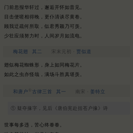
门前忽报华轩过，邂逅开怀如昔见。
目击便嗟相得晚，更仆清谈尽黄卷。
顾我迂疏何所取，似君秀颖乃可羡。
少壮应须努力时，人间岁月如流电。
梅花翅
其二
宋末元初 ·
贾似道
翅似梅花蜘蛛形，身上如同梅花片。
如此之虫亦怪哉，满场斗胜真堪羡。
①
和唐户
古律三首
其一
南宋 ·
姜特立
① 疑夺掾字，见后《唐伯宪赴括苍户掾》诗
世事每多违，苦心终眷眷。