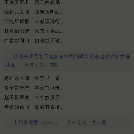
不羡复不求，贵公何必见。
耻折元亮腰，免向宣明面。
江淹所赋恨，未必识冯衍。
甘从伯伦醉，久忘子夏战。
白首尔同归，自作岂天谴。
以读书破万卷下笔如有神为韵赋十诗送赵然然如大都
其五
宋末元初 ·
方回
扬雄论立师，始于书一卷。
曾子贯忠恕，本无书可传。
赵子足著述，古今妙贯穿。
考诸领袖间，深衣有表撰。
上胡主簿愿
宋末元初 ·
方一夔
（宣城人）