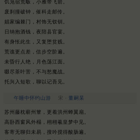
饥凫宿荒畈，小雁带飞箭。
废刹撞破钟，催科走邮传。
娼家编棘门，村饰无钗钏。
日纳抱酒钱，夜陪县官宴。
有身怅此生，又复堕贫贱。
荒谯更点差，信步空阶遍。
未昏行人绝，月色荡江面。
啜尽茶叶苦，不与愁魔战。
托兴入短歌，聊以记吾见。
午睡中怀约山游
宋 ·
董嗣杲
苏州藤枕蕲州簟，更着洪州蝉翼扇。
高卧西窗风外榻，栩栩羲皇梦中见。
客寄无聊归未易，搜吟搅得酸肠遍。