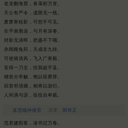
老龙翻海窟，沓霭郁万变。
天公有严令，遗隙无一线。
萧萧寒桂影，可想不可见。
生平谢惠连，与月有深眷。
对影无清晖，把盏不下咽。
亦闻顾兔药，天成非九转。
可使骑清风，飞入广寒殿。
安得一刀圭，扶我超宇县。
稽首分帝觞，饱以琼爢荐。
回首邻清娥，相将以游衍。
人间滴与沥，役役自卑贱。
送范端仲推官
北宋 ·
郭祥正
范君建阳客，读书过万卷。