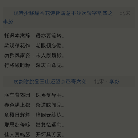
观诸少移瑞香花诗皆属意不浅次转字韵戏之
北宋 ·
李彭
托讽本寓辞，语亦要流转。
歘观移花作，老眼顿忘倦。
勿矜风露姿，未入麒麟殿。
行将顾眄称，深衷自兹见。
次韵谢朓登三山还望京邑寄六弟
北宋 ·
李彭
驱车背郊园，殊乡复异县。
春色满上都，杂遝眩闻见。
危楼日辉辉，绛阙云练练。
那思赴修畛，岂复忆遥甸。
佳人戛鸣瑟，开怀具芳宴。