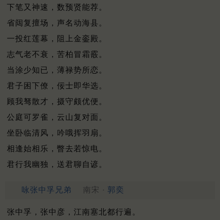
下笔又神速，数预贤能荐。
省闼复擅场，声名动海县。
一投红莲幕，阻上金銮殿。
志气老不衰，苦柏冒霜霰。
当涂少知已，薄禄势所恋。
君子困下僚，佞士即华选。
顾我驽散才，摄守颇优便。
公庭可罗雀，云山复对面。
坐卧临清风，吟哦挥羽扇。
相逢始相乐，瞥去若惊电。
君行我幽独，送君聊自谚。
咏张中孚兄弟
南宋 ·
郭奕
张中孚，张中彦，江南塞北都行遍。