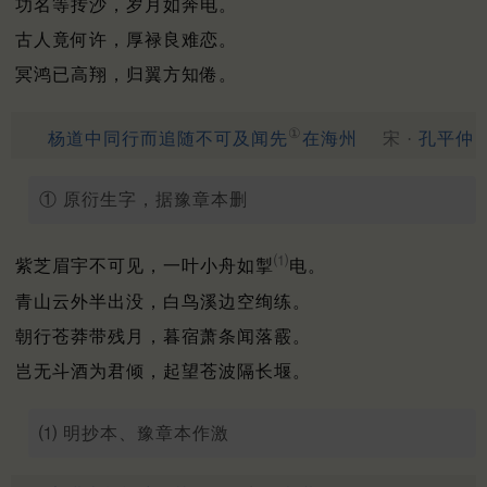
功名等抟沙，岁月如奔电。
古人竟何许，厚禄良难恋。
冥鸿已高翔，归翼方知倦。
①
杨道中同行而追随不可及闻先
在海州
宋 ·
孔平仲
① 原衍生字，据豫章本删
⑴
紫芝眉宇不可见，一叶小舟如掣
电。
青山云外半出没，白鸟溪边空绚练。
朝行苍莽带残月，暮宿萧条闻落霰。
岂无斗酒为君倾，起望苍波隔长堰。
⑴ 明抄本、豫章本作激