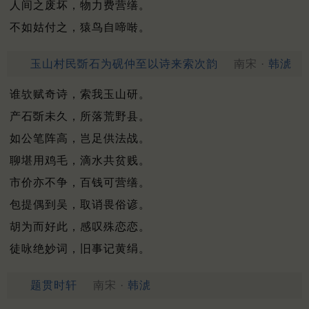
人间之废坏，物力费营缮。
不如姑付之，猿鸟自啼啭。
玉山村民斲石为砚仲至以诗来索次韵
南宋 ·
韩淲
谁欤赋奇诗，索我玉山研。
产石斲未久，所落荒野县。
如公笔阵高，岂足供法战。
聊堪用鸡毛，滴水共贫贱。
市价亦不争，百钱可营缮。
包提偶到吴，取诮畏俗谚。
胡为而好此，感叹殊恋恋。
徒咏绝妙词，旧事记黄绢。
题贯时轩
南宋 ·
韩淲