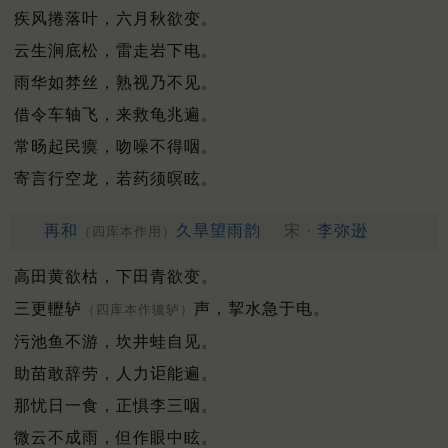
疾风捲落叶，六月秋欲变。
云生涧底松，雷走岩下电。
雨华如棼丝，熟视乃不见。
借令车轴飞，来救龟兆遍。
常旸起民瘼，吻噪不得咽。
寄言行空龙，若药须暝眩。
再和
久旱望雨韵
宋 ·
李弥逊
（四库本作用）
高田黄欲枯，下田青欲变。
三更轣轳
声，挈水急于电。
（四库本作辘轳）
污池鱼不游，坎井蛙自见。
助苗敢辞劳，人力讵能遍。
那忧日一食，正惧李三咽。
微云不成雨，但作眼中眩。