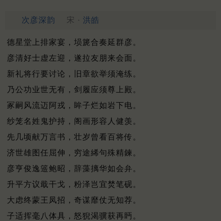
次彦深韵
宋 ·
洪皓
德星堂上排家宴，埙篪合奏延群彦。
彦清好士虚左迎，遂拉友朋来会面。
新礼将行要讨论，旧章欲举须淹练。
乃公功业世无有，剑履应须尊上殿。
冢嗣风流迈阿戎，眸子烂如岩下电。
纱笼名姓鬼护持，阁画形容人健羡。
先几顷献万言书，壮岁曾看百将传。
济世雄图任屈伸，穷途絺句殊精鍊。
彦亨俊逸簉鲍昭，辞藻摛华如会弁。
升平方议戢干戈，粉泽岂宜焚笔砚。
大虑终蒙王凤招，奇谋靡仗无知荐。
子适挥毫八体具，怒猊渴骥获再眄。