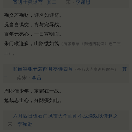
寄进士熊退斋
其二
宋 ·
李谨思
殉义若殉财，避名如避箭。
况当喜惧交，肯与宠辱战。
百年元亮心，一日宣明面。
朱门辙迹多，山路微如线
（清张豫章《御选四朝诗》卷二三
。
上）
和邑宰张元若酹月亭诗四首
其
（亭乃大寺寨巡检廨舍）
二
南宋 ·
李吕
周郎佳少年，定霸在一战。
勉哉志士心，分阴疾如电。
六月四日饭石门风雷大作而雨不成滴戏以诗趣之
宋 ·
李弥逊