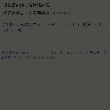
但愿酒如渑，讵计花如霰。
缅怀弃繻志，彬蔚期豹变
。
（豫章本卷四）
共1057，分33页显示
上一页
1
2
3
4
5
7
8
9
10
下一页
粤公网安备44010402003275
粤ICP备17077571号
关于本站
联
系我们
客服：+86 136 0901 3320