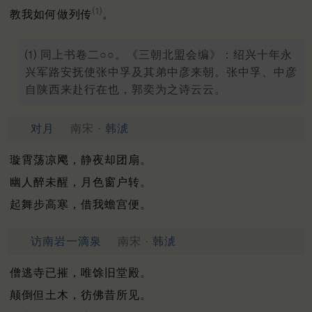
⑴
教我如何做列传
。
⑴ 同上书卷二○○。《三朝北盟会编》：绍兴十年永
兴军路安抚使张中孚及其弟中彦来朝。张中孚、中彦
自陕西来赴行在也，郭奕为之诗云云。
对月
南宋 ·
韩淲
璇霄荡凉飔，静夜却团扇。
幽人醉未醒，月色窗户转。
起舞步高寒，借我蟾宫便。
访南岩一滴泉
南宋 ·
韩淲
僧逃寺已摧，唯馀旧堂殿。
颠倒但土木，彷佛昔所见。