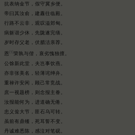
抗表纳金节，假守冀乡便。
帝曰其汝俞，建纛往临殿。
行路不云非，观叹溢郊甸。
病躯谐少休，先陇遂完缮。
岁时存父老，伏腊洁亲荐。
⑴
恩
荣孰与偕，衰劣愧独擅。
公馀新此堂，夫岂事饮燕。
亦非张美名，轻薄诧绅弁。
重禄许安闲，顾己常竞战。
庶一视题榜，则念报主眷。
汝报能何为，进道确无倦。
忠义耸大节，匪石乌可转。
虽前有鼎镬，死耳誓不变。
丹诚难悉陈，感泣对笔砚。