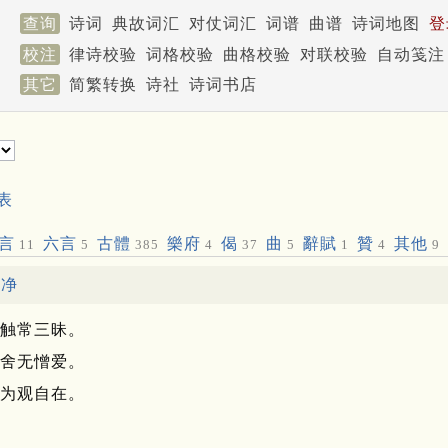
查询
诗词
典故词汇
对仗词汇
词谱
曲谱
诗词地图
登
校注
律诗校验
词格校验
曲格校验
对联校验
自动笺注
其它
简繁转换
诗社
诗词书店
表
言
六言
古體
樂府
偈
曲
辭賦
贊
其他
11
5
385
4
37
5
1
4
9
本净
触常三昧。
舍无憎爱。
为观自在。