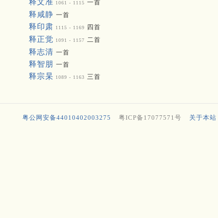
释文准
一首
1061 - 1115
释咸静
一首
释印肃
四首
1115 - 1169
释正觉
二首
1091 - 1157
释志清
一首
释智朋
一首
释宗杲
三首
1089 - 1163
粤公网安备44010402003275
粤ICP备17077571号
关于本站