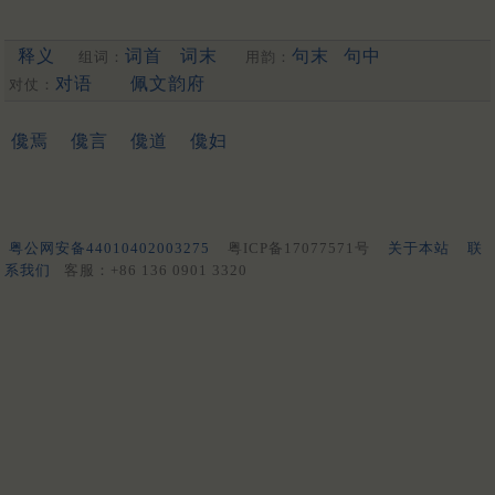
释义
词首
词末
句末
句中
组词：
用韵：
对语
佩文韵府
对仗：
儳焉
儳言
儳道
儳妇
粤公网安备44010402003275
粤ICP备17077571号
关于本站
联
系我们
客服：+86 136 0901 3320