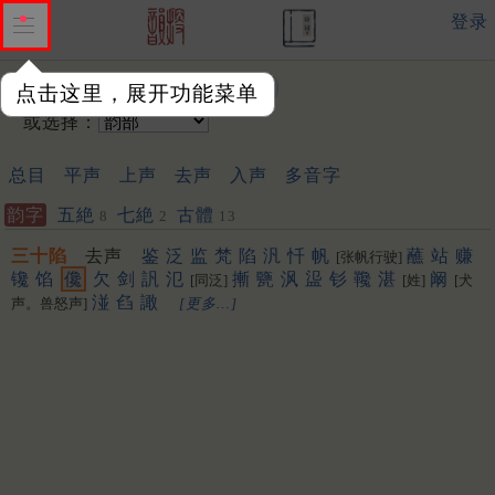
登录
输入韵字：
点击这里，展开功能菜单
或选择：
总目
平声
上声
去声
入声
多音字
韵字
五絶
七絶
古體
8
2
13
三十陷
去声
鉴
泛
监
梵
陷
汎
忏
帆
蘸
站
赚
[张帆行驶]
镵
馅
儳
欠
剑
訉
氾
摲
㽉
沨
䀀
钐
䪌
湛
阚
[同泛]
[姓]
[犬
湴
臽
譀
声。兽怒声]
[更多…]