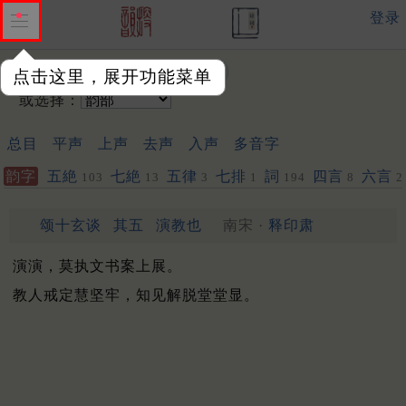
登录
输入韵字：
点击这里，展开功能菜单
或选择：
总目
平声
上声
去声
入声
多音字
韵字
五絶
七絶
五律
七排
詞
四言
六言
103
13
3
1
194
8
2
颂十玄谈
其五
演教也
南宋 ·
释印肃
演演，莫执文书案上展。
教人戒定慧坚牢，知见解脱堂堂显。