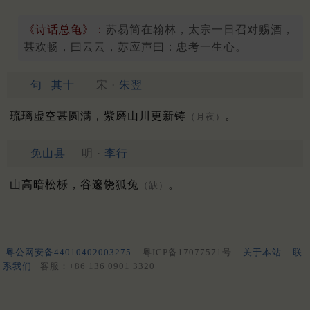
《诗话总龟》：
苏易简在翰林，太宗一日召对赐酒，
甚欢畅，曰云云，苏应声曰：忠考一生心。
句
其十
宋 ·
朱翌
琉璃虚空甚圆满，紫磨山川更新铸
。
（月夜）
免山县
明 ·
李行
山高暗松栎，谷邃饶狐兔
。
（缺）
粤公网安备44010402003275
粤ICP备17077571号
关于本站
联
系我们
客服：+86 136 0901 3320