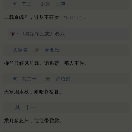
句
其三
北宋 ·
王存
二载京岘居，过从不获屡
。
（与刁经臣）
按：
《嘉定镇江志》卷六
失调名
宋 ·
无名氏
柳丝只解风前舞。诮系惹、那人不住。
句
其二十
宋 ·
薛绍彭
天寒湘水秋，雨暗苍梧暮。
其二十一
乘月多忘归，往往带霜露。