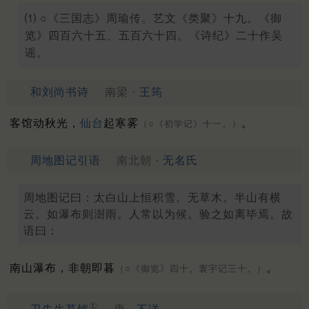
⑴ ○《三国志》周瑜传。艺文《类聚》十九。《御
览》四百六十五、五百六十四。《诗纪》二十作吴
谣。
和刘尚书诗
南梁 ·
王筠
客馆动秋光，
仙台
起寒雾
。
（○《初学记》十一。）
周地图记引语
南北朝 ·
无名氏
周地图记曰：太白山上恒积雪。无草木。半山有横
云。如瀑布则澍雨。人常以为候。验之如离毕焉。故
语曰：
南山瀑布，非朝即暮
。
（○《御览》四十。寰宇记三十。）
①