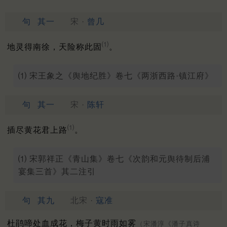
句
其一
宋 ·
曾几
⑴
地灵得南徐，天险称此固
。
⑴ 宋王象之《舆地纪胜》卷七《两浙西路·镇江府》
句
其一
宋 ·
陈轩
⑴
插尽黄花君上路
。
⑴ 宋郭祥正《青山集》卷七《次韵和元舆待制后浦
宴集三首》其二注引
句
其九
北宋 ·
寇准
杜鹃啼处血成花，梅子黄时雨如雾
（宋潘淳《潘子真诗