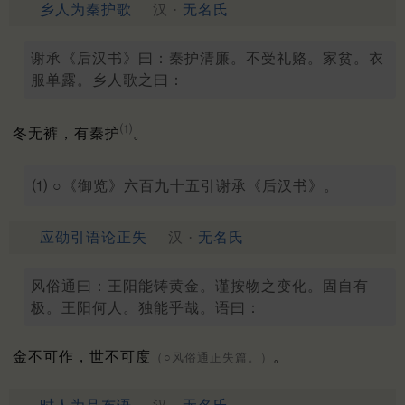
乡人为秦护歌
汉 ·
无名氏
谢承《后汉书》曰：秦护清廉。不受礼赂。家贫。衣
服单露。乡人歌之曰：
⑴
冬无裤，有秦护
。
⑴ ○《御览》六百九十五引谢承《后汉书》。
应劭引语论正失
汉 ·
无名氏
风俗通曰：王阳能铸黄金。谨按物之变化。固自有
极。王阳何人。独能乎哉。语曰：
金不可作，世不可度
。
（○风俗通正失篇。）