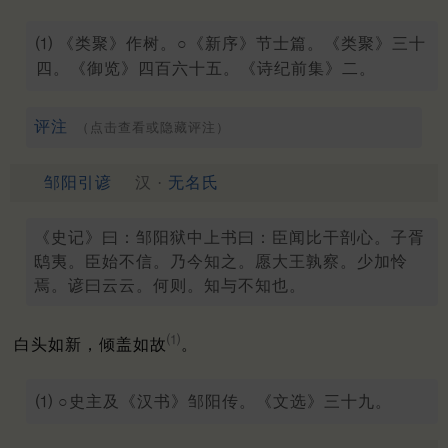
⑴ 《类聚》作树。○《新序》节士篇。《类聚》三十
四。《御览》四百六十五。《诗纪前集》二。
评注
（点击查看或隐藏评注）
邹阳引谚
汉 ·
无名氏
《史记》曰：邹阳狱中上书曰：臣闻比干剖心。子胥
鸱夷。臣始不信。乃今知之。愿大王孰察。少加怜
焉。谚曰云云。何则。知与不知也。
⑴
白头如新，倾盖如故
。
⑴ ○史主及《汉书》邹阳传。《文选》三十九。