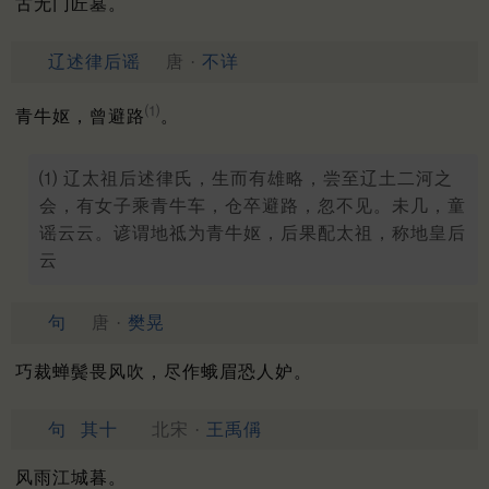
古无门匠墓。
辽述律后谣
唐 ·
不详
⑴
青牛妪，曾避路
。
⑴ 辽太祖后述律氏，生而有雄略，尝至辽土二河之
会，有女子乘青牛车，仓卒避路，忽不见。未几，童
谣云云。谚谓地祗为青牛妪，后果配太祖，称地皇后
云
句
唐 ·
樊晃
巧裁蝉鬓畏风吹，尽作蛾眉恐人妒。
句
其十
北宋 ·
王禹偁
风雨江城暮。