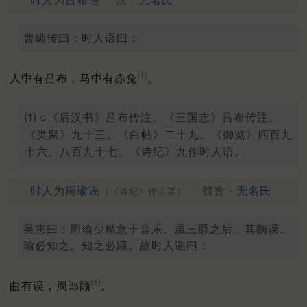
时人为吕布语
汉 ·
无名氏
曹瞒传曰：时人语曰：
⑴
人中有吕布，马中有赤兔
。
⑴ ○《后汉书》吕布传注。《三国志》吕布传注。
《类聚》九十三。《白帖》二十九。《御览》四百九
十六、八百九十七。《诗纪》九作时人语。
时人为周瑜谣
魏晋 ·
无名氏
（《诗纪》作吴谣）
吴志曰：周瑜少精意于音乐。虽三爵之后。其阙误。
瑜必知之。知之必顾。故时人谣曰：
⑴
曲有误，周郎顾
。