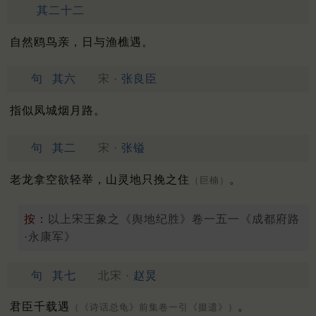
其二十二
自然鸥鸟亲，日与渔樵遇。
句
其六
宋 ·
张良臣
指似凤城烟月路。
句
其二
宋 ·
张镒
老龙拿空欲轻举，山灵地只挽之住
。
（巨楠）
按：
以上宋王象之《舆地纪胜》卷一五一《成都府路
·永康军》
句
其七
北宋 ·
赵炅
君臣千载遇
。
（《诗话总龟》前集卷一引《掇遗》）