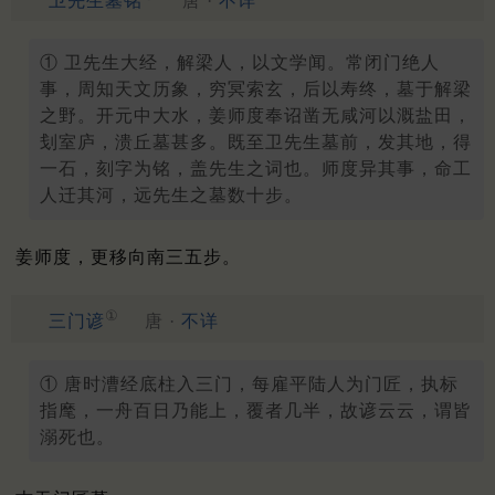
卫先生墓铭
唐 ·
不详
① 卫先生大经，解梁人，以文学闻。常闭门绝人
事，周知天文历象，穷冥索玄，后以寿终，墓于解梁
之野。开元中大水，姜师度奉诏凿无咸河以溉盐田，
刬室庐，溃丘墓甚多。既至卫先生墓前，发其地，得
一石，刻字为铭，盖先生之词也。师度异其事，命工
人迁其河，远先生之墓数十步。
姜师度，更移向南三五步。
①
三门谚
唐 ·
不详
① 唐时漕经底柱入三门，每雇平陆人为门匠，执标
指麾，一舟百日乃能上，覆者几半，故谚云云，谓皆
溺死也。