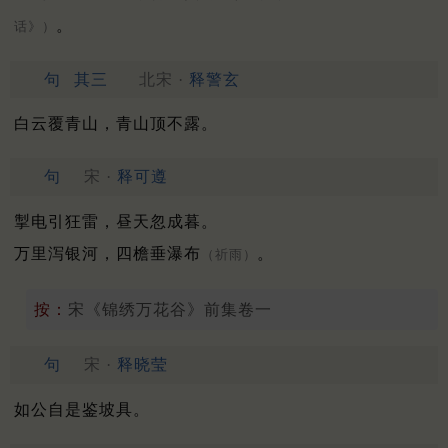
。
话》）
句
其三
北宋 ·
释警玄
白云覆青山，青山顶不露。
句
宋 ·
释可遵
掣电引狂雷，昼天忽成暮。
万里泻银河，四檐垂瀑布
。
（祈雨）
按：
宋《锦绣万花谷》前集卷一
句
宋 ·
释晓莹
如公自是鉴坡具。