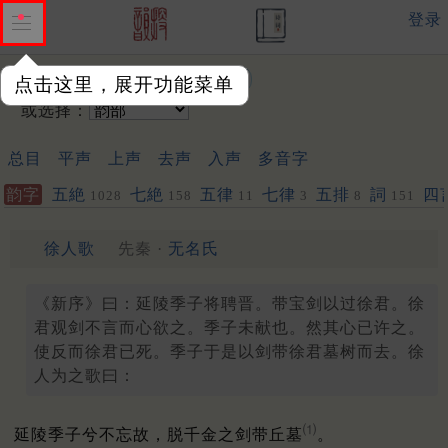
登录
输入韵字：
点击这里，展开功能菜单
或选择：
总目
平声
上声
去声
入声
多音字
韵字
五絶
七絶
五律
七律
五排
詞
四
1028
158
11
3
8
151
徐人歌
先秦 ·
无名氏
《新序》曰：延陵季子将聘晋。带宝剑以过徐君。徐
君观剑不言而心欲之。季子未献也。然其心已许之。
使反而徐君已死。季子于是以剑带徐君墓树而去。徐
人为之歌曰：
⑴
延陵季子兮不忘故，脱千金之剑带丘墓
。