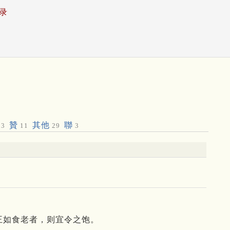
录
贊
其他
聯
3
11
29
3
王如食老者，则宜令之饱。