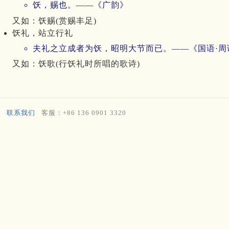
饫，赐也。——《广韵》
又如：饫赐(赏赐丰足)
饫礼，站立行礼
夫礼之立成者为饫，昭明大节而已。——《国语·周
又如：饫歌(行饫礼时所唱的歌诗)
联系我们
客服：+86 136 0901 3320