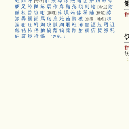
蛀
阼
呼
胙
擭
埠
嗉
煦
潞
愬
捂
赙
斁
错
[号呼]
驱
足
绔
酗
簬
厝
作
戽
酤
菟
頋
副
输
跗
[送也]
酺
枑
瞀
镀
咐
葄
埧
蒟
傃
瞿
餔
謼
[嘱咐]
[糖餔]
㴑
馵
祻
崮
属
窹
雇
奼
茹
胯
穫
咮
[焦穫，地名]
涸
驸
疰
蚹
姁
䜴
胍
絇
堌
䪒
㳍
龥
䜑
䊺
䎸
诅
觎
啎
抪
俉
腧
鵅
蕗
鵵
虂
䟻
胕
稒
㽽
熃
綔
秅
紸
䘱
䑰
袝
鏴
[更多…]
〈