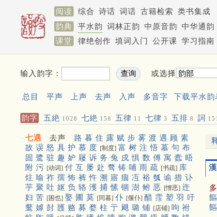
阅读
综合
诗话
词话
古籍检索
类书集成
韵典
平水韵
词林正韵
中原音韵
中华通韵
课堂
律绝创作
填词入门
公开课
学习指南
输入韵字：
或选择
总目
平声
上声
去声
入声
多音字
下载平水韵
韵字
五絶
七絶
五律
七律
五排
詞
1028
158
11
3
8
15
七遇
去声
路
暮
住
露
赋
步
雾
渡
遇
顾
素
故
误
怒
具
护
慕
度
富
树
注
悟
墓
句
布
[制度]
固
鹭
驻
趣
妒
屦
诉
务
兔
戍
惧
数
傅
寓
蠹
晤
漢
附
污
付
互
屡
赴
骛
铸
哺
雨
疏
库
[动词]
[书疏]
炷
喻
祚
孺
怖
裤
忤
溯
寤
痼
冱
裕
瓠
谕
措
讣
芋
聚
吐
妪
负
辂
濩
捕
愫
锢
澍
鲋
恶
迕
[憎恶]
饇
妇
苦
娶
圃
莫
仆
醋
霔
塑
羽
吁
[困也]
[同暮]
[偃仆]
饇
鹜
嫭
尌
頀
赂
募
婺
柱
亍
飓
璐
铺
呴
祔
[店铺]