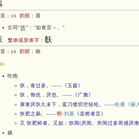
饇
拼音：
yù
韵部：
遇
古同“
饫
”：“如食宜～。”
饫
飫
繁体或异体字：
拼音：
yù
韵部：
御
飫
动〉
吃饱
饫，食过多。——《玉篇》
饫，饱也，厌也。——《广雅》
犀箸厌饫久未下，鸾刀缕切空纷纶。——
杜甫
《丽
饫肥之肠。——
明
·
刘基
《卖柑者言》
又 饫肥鲜者。又如：饫闻(厌闻。所闻过多而感厌倦
赐