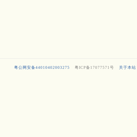
粤公网安备44010402003275
粤ICP备17077571号
关于本站