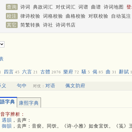
查询
诗词
典故词汇
对仗词汇
词谱
曲谱
诗词地图
登
校注
律诗校验
词格校验
曲格校验
对联校验
自动笺注
其它
简繁转换
诗社
诗词书店
表
四言
六言
古體
樂府
騷
偈
曲
辭賦
1
45
21
2076
72
5
85
31
1
释义
句中
对语
佩文韵府
对仗：
語字典
康熙字典
多音字辨析：
 遇韻
，去声：
 御韻
，去声：音瘀。同饫。《诗·小雅》如食宜饫。《笺》