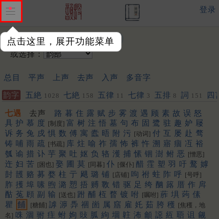
登录
输入韵字：
点击这里，展开功能菜单
或选择：
总目
平声
上声
去声
入声
多音字
韵字
五絶
七絶
五律
七律
五排
詞
四
1028
158
11
3
8
151
七遇
去声
路
暮
住
露
赋
步
雾
渡
遇
顾
素
故
误
怒
具
护
慕
度
富
树
注
悟
墓
句
布
固
鹭
驻
趣
妒
屦
[制度]
诉
务
兔
戍
惧
数
傅
寓
蠹
晤
附
污
付
互
屡
赴
骛
[动词]
铸
哺
雨
疏
库
炷
喻
祚
孺
怖
裤
忤
溯
寤
痼
冱
裕
[书疏]
瓠
谕
措
讣
芋
聚
吐
妪
负
辂
濩
捕
愫
锢
澍
鲋
恶
[憎恶]
迕
妇
苦
娶
圃
莫
仆
醋
霔
塑
羽
吁
鹜
嫭
[困也]
[同暮]
[偃仆]
尌
頀
赂
募
婺
柱
亍
飓
璐
铺
呴
祔
蛀
阼
呼
[店铺]
[号呼]
胙
擭
埠
嗉
煦
潞
愬
捂
赙
斁
错
驱
足
绔
酗
簬
厝
作
戽
酤
菟
頋
副
输
跗
酺
枑
瞀
镀
咐
葄
埧
蒟
傃
[送也]
[嘱咐]
瞿
餔
謼
㴑
馵
祻
崮
属
窹
雇
奼
茹
胯
穫
[糖餔]
[焦穫，地
咮
涸
驸
疰
蚹
姁
䜴
胍
絇
堌
䪒
㳍
龥
䜑
䊺
䎸
诅
觎
名]