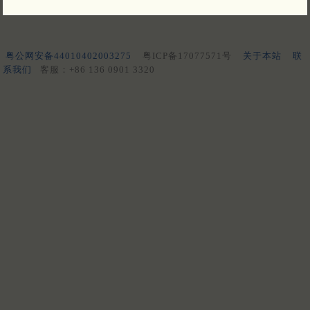
粤公网安备44010402003275
粤ICP备17077571号
关于本站
联
系我们
客服：+86 136 0901 3320