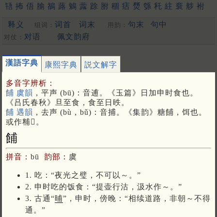
啎
抪
俉
腧
鵅
蕗
鵵
虂
䟻
胕
稒
㽽
熃
綔
秅
紸
䘱
䑰
袝
鏴
[更多…]
释义
词首
词末
句末
句中
组词：
用韵：
对语
佩文韵府
对仗：
漢語字典
康熙字典
説文解字
多音字辨析：
餔 虞韻
，平声 (bū)：音逋。《玉篇》日加申时食也。
《吕氏春秋》旦至食，食至日昳。
餔 遇韻
，去声 (bù，bǔ)：音捕。《集韵》糖餔，饵也。
或作䊇𥹴。
餔
拼音：
bū
韵部：
虞
1. 吃：“夜光之璧，不可以～。”
2. 申时吃的饭食：“提壶行沽，汲水作～。”
3. 古通“
晡
”，申时，傍晚：“相续道路，非朝～不得
通。”