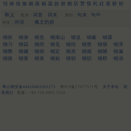
啎
抪
俉
腧
鵅
蕗
鵵
虂
䟻
胕
稒
㽽
熃
綔
秅
紸
䘱
䑰
袝
鏴
[更多…]
释义
词首
词末
句末
句中
组词：
用韵：
对语
佩文韵府
对仗：
锢疾
锢身
锢党
锢南山
锢送
锢蔽
锢露
锢习
锢囚
锢闭
锢见
锢结
锢禁
锢寝
锢滞
锢弊
锢藏
锢病
锢定
锢房
锢籍
锢陋
锢漏
锢路
锢塞
锢束
锢贴
锢钥
锢职
锢桎
锢溺
粤公网安备44010402003275
粤ICP备17077571号
关于本站
联
系我们
客服：+86 136 0901 3320