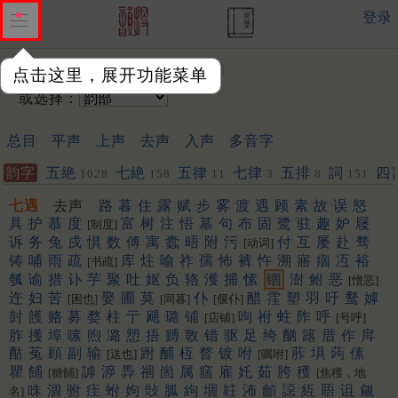
登录
输入韵字：
点击这里，展开功能菜单
或选择：
总目
平声
上声
去声
入声
多音字
韵字
五絶
七絶
五律
七律
五排
詞
四
1028
158
11
3
8
151
七遇
去声
路
暮
住
露
赋
步
雾
渡
遇
顾
素
故
误
怒
具
护
慕
度
富
树
注
悟
墓
句
布
固
鹭
驻
趣
妒
屦
[制度]
诉
务
兔
戍
惧
数
傅
寓
蠹
晤
附
污
付
互
屡
赴
骛
[动词]
铸
哺
雨
疏
库
炷
喻
祚
孺
怖
裤
忤
溯
寤
痼
冱
裕
[书疏]
瓠
谕
措
讣
芋
聚
吐
妪
负
辂
濩
捕
愫
锢
澍
鲋
恶
[憎恶]
迕
妇
苦
娶
圃
莫
仆
醋
霔
塑
羽
吁
鹜
嫭
[困也]
[同暮]
[偃仆]
尌
頀
赂
募
婺
柱
亍
飓
璐
铺
呴
祔
蛀
阼
呼
[店铺]
[号呼]
胙
擭
埠
嗉
煦
潞
愬
捂
赙
斁
错
驱
足
绔
酗
簬
厝
作
戽
酤
菟
頋
副
输
跗
酺
枑
瞀
镀
咐
葄
埧
蒟
傃
[送也]
[嘱咐]
瞿
餔
謼
㴑
馵
祻
崮
属
窹
雇
奼
茹
胯
穫
[糖餔]
[焦穫，地
咮
涸
驸
疰
蚹
姁
䜴
胍
絇
堌
䪒
㳍
龥
䜑
䊺
䎸
诅
觎
名]