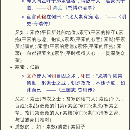
即入闾左呼子弟素健者，得数十人，遮豪民于
道。——
明
·
高启
《书博鸡者事》
宦官
黄锦
在侧曰：“此人素有痴 名。”——《明
史·海瑞传》
又如：素位(平日所处的地位);素守(平素的操守);素
抱(平素的志趣、抱负);素衷(平素的心意);素期(平素
所期望的);素意(平素的意愿);素怀(平素的怀抱);素
著(一向都很著名);素孚(平时很得人心；一贯深受众
望)
寒素，低微
文帝
使人问
诩
自固之术，
诩
曰：“愿将军恢崇
德度，躬素士之业，朝夕孜孜，不违子道，如
此而已。——《三国志·贾诩传》
又如：素士(布衣之士；贫寒的读书人);素姓(平民，
百姓);素品(低微的门第);素室(寒门);素流(寒素之
辈。指门第低微的人);素族(寒门);素门(清寒之家。
与世族豪门相对)
质数的 。如：素数(质数);素因子