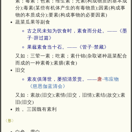
素；毒素；色素；维生素；元素(构成物质的基本成
分);毒素(某些有机体产生的有毒物质);因素(构成事
物的本质成分);要素(构成事物的必要因素)
蔬菜瓜果等副食
古之民未知为饮食时，素食而分处。——《墨
子·辞过篇》
果蓏素食当十石。——《管子·禁藏》
又如：三荤一素；吃素；素什锦(杂取诸种蔬菜配合
而成的一种素肴);素膳(素食)
旧交
素友俱薄世，屡招清景赏。——
唐
·
韦应物
《慈恩伽蓝清会》
又如：素故(旧交);素情(旧交，旧情);素结(故交);素
旧(旧交)
姓 。三国魏有素利
〈形〉
白色，雪白