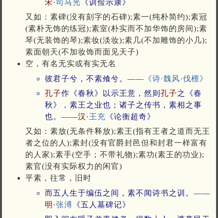
宋
·
司马光
《训俭示康》
又如：素碑(没有刻字的石碑);素一(纯朴简约);素冠
(素朴无饰的练冠);素室(朴实而不加华饰的房间);素
琴(无装饰的琴);素妆(淡妆);素几(不加雕饰的小几);
素面朝天(不加妆饰而面见天子)
空，有名无实或有实无名
彼君子兮，不素飧兮。——
《诗·魏风·伐檀》
孔子
作《春秋》以示王意，然则
孔子
之《春
秋》，素王之业也；诸子之传书，素相之事
也。——
汉
·
王充
《论衡超奇》
又如：素放(无条件释放);素王(指有王者之道而无王
者之位的人);素封(没有官爵封邑但和封君一样富有
的人家);素手(空手；不带礼物);素功(素王的功业);
素官(没有实际权力的闲官)
平素，往常，旧时
而五人生于编伍之间，素不闻诗书之训。——
明
·
张溥
《五人墓碑记》