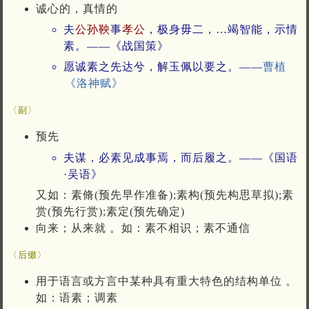
诚心的，真情的
夫
公孙
鞅
事
孝公
，极身毋二，…竭智能，示情
素。——《战国策》
愿诚素之先达兮，解玉佩以要之。——
曹植
《洛神赋》
〈副〉
预先
夫谋，必素见成事焉，而后履之。——《国语
·吴语》
又如：素脩(预先早作准备);素构(预先构思草拟);素
赏(预先行赏);素定(预先确定)
向来；从来就 。如：素不相识；素不通信
〈后缀〉
用于语言或方言中某种具有重大特色的结构单位 。
如：语素；调素