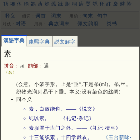
啎
抪
俉
腧
鵅
蕗
鵵
虂
䟻
胕
稒
㽽
熃
綔
秅
紸
䘱
䑰
袝
鏴
[更多…]
释义
词首
词末
句末
句中
组词：
用韵：
对语
典故词末
佩文韵府
类书
对仗：
用典：
漢語字典
康熙字典
説文解字
素
拼音：
sù
韵部：
遇
〈名〉
(会意。小篆字形。上是“垂”,下是糸(mì)。糸,丝。
织物光润则易于下垂。本义:没有染色的丝绸)
同本义
素，白致缯也。——《说文》
纯以素。——《礼记·杂记》
素服哭于库门之外。——《礼记·檀弓》
十三能织素，十四学裁衣。——
《玉台新咏·