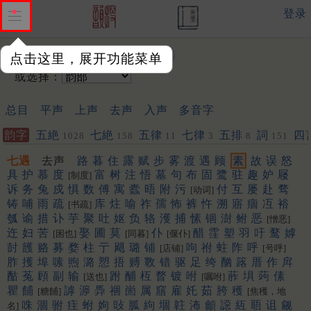
登录
输入韵字：
点击这里，展开功能菜单
或选择：
总目
平声
上声
去声
入声
多音字
韵字
五絶
七絶
五律
七律
五排
詞
四
1028
158
11
3
8
151
七遇
去声
路
暮
住
露
赋
步
雾
渡
遇
顾
素
故
误
怒
具
护
慕
度
富
树
注
悟
墓
句
布
固
鹭
驻
趣
妒
屦
[制度]
诉
务
兔
戍
惧
数
傅
寓
蠹
晤
附
污
付
互
屡
赴
骛
[动词]
铸
哺
雨
疏
库
炷
喻
祚
孺
怖
裤
忤
溯
寤
痼
冱
裕
[书疏]
瓠
谕
措
讣
芋
聚
吐
妪
负
辂
濩
捕
愫
锢
澍
鲋
恶
[憎恶]
迕
妇
苦
娶
圃
莫
仆
醋
霔
塑
羽
吁
鹜
嫭
[困也]
[同暮]
[偃仆]
尌
頀
赂
募
婺
柱
亍
飓
璐
铺
呴
祔
蛀
阼
呼
[店铺]
[号呼]
胙
擭
埠
嗉
煦
潞
愬
捂
赙
斁
错
驱
足
绔
酗
簬
厝
作
戽
酤
菟
頋
副
输
跗
酺
枑
瞀
镀
咐
葄
埧
蒟
傃
[送也]
[嘱咐]
瞿
餔
謼
㴑
馵
祻
崮
属
窹
雇
奼
茹
胯
穫
[糖餔]
[焦穫，地
咮
涸
驸
疰
蚹
姁
䜴
胍
絇
堌
䪒
㳍
龥
䜑
䊺
䎸
诅
觎
名]