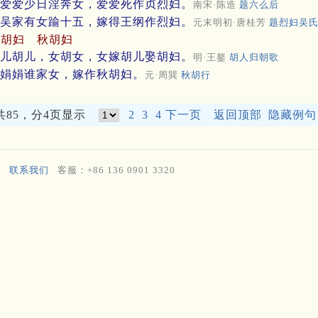
爱爱少日淫奔女，爱爱死作贞烈妇。
南宋·陈造
题六么后
吴家有女踰十五，嫁得王纲作烈妇。
元末明初·唐桂芳
题烈妇吴
娶胡妇
秋胡妇
儿胡儿，女胡女，女嫁胡儿娶胡妇。
明·王鏊
胡人归朝歌
娟娟谁家女，嫁作秋胡妇。
元·周巽
秋胡行
共85，分4页显示
2
3
4
下一页
返回顶部
隐藏例句
联系我们
客服：+86 136 0901 3320