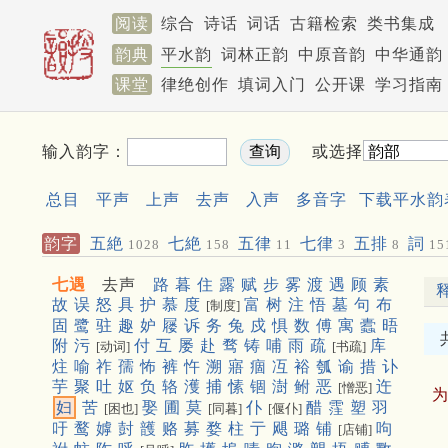
阅读
综合
诗话
词话
古籍检索
类书集成
韵典
平水韵
词林正韵
中原音韵
中华通韵
课堂
律绝创作
填词入门
公开课
学习指南
输入韵字：
或选择
总目
平声
上声
去声
入声
多音字
下载平水韵
韵字
五絶
七絶
五律
七律
五排
詞
1028
158
11
3
8
15
七遇
去声
路
暮
住
露
赋
步
雾
渡
遇
顾
素
故
误
怒
具
护
慕
度
富
树
注
悟
墓
句
布
[制度]
固
鹭
驻
趣
妒
屦
诉
务
兔
戍
惧
数
傅
寓
蠹
晤
附
污
付
互
屡
赴
骛
铸
哺
雨
疏
库
[动词]
[书疏]
炷
喻
祚
孺
怖
裤
忤
溯
寤
痼
冱
裕
瓠
谕
措
讣
芋
聚
吐
妪
负
辂
濩
捕
愫
锢
澍
鲋
恶
迕
[憎恶]
妇
苦
娶
圃
莫
仆
醋
霔
塑
羽
[困也]
[同暮]
[偃仆]
吁
鹜
嫭
尌
頀
赂
募
婺
柱
亍
飓
璐
铺
呴
[店铺]