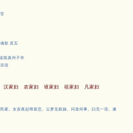
同官
魂歌 其五
 送陈真州子华
景宗语
汉家妇
农家妇
谁家妇
祖家妇
凡家妇
边民家。女亥夜起啼甚悲。云梦见权姊。问道何事。曰无一语。遂