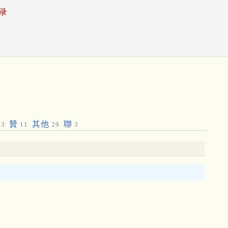
录
贊
其他
聯
3
11
29
3