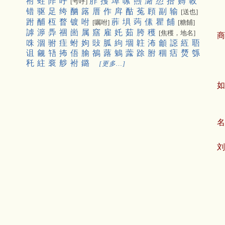
祔
蛀
阼
呼
胙
擭
埠
嗉
煦
潞
愬
捂
赙
斁
[号呼]
错
驱
足
绔
酗
簬
厝
作
戽
酤
菟
頋
副
输
[送也]
跗
酺
枑
瞀
镀
咐
葄
埧
蒟
傃
瞿
餔
[嘱咐]
[糖餔]
謼
㴑
馵
祻
崮
属
窹
雇
奼
茹
胯
穫
[焦穫，地名]
咮
涸
驸
疰
蚹
姁
䜴
胍
絇
堌
䪒
㳍
龥
䜑
䊺
䎸
诅
觎
啎
抪
俉
腧
鵅
蕗
鵵
虂
䟻
胕
稒
㽽
熃
綔
秅
紸
䘱
䑰
袝
鏴
[更多…]