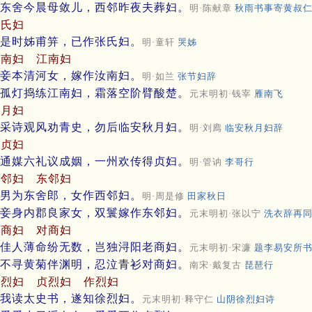
东舍今晨母敛儿，西邻昨夜夫葬妇。
明·陈献章
秋雨书事寄黄叔
张氏妇
是时姊甫笄，已作张氏妇。
明·童轩
哭姊
汝南妇
江南妇
妾本清河女，嫁作汝南妇。
明·如兰
张节妇辞
孤灯捣练江南妇，霜落空阶臂酸楚。
元末明初·钱宰
雁南飞
秋月妇
采诗观风劝青史，勿后临安秋月妇。
明·刘廌
临安秋月妇辞
得贞妇
通媒六礼议成姻，一州欢传得贞妇。
明·管讷
李哥行
西邻妇
东邻妇
男为东舍郎，女作西邻妇。
明·周是修
田家秋日
妾身内郡良家女，双鬟嫁作东邻妇。
元末明初·张以宁
洗衣辞再
老商妇
对商妇
佳人薄命纷无数，岂独浔阳老商妇。
元末明初·宋濂
题李易安所
不寻黄菊伴渊明，忍泣青衫对商妇。
南宋·戴复古
琵琶行
徐烈妇
贞烈妇
作烈妇
我读太史书，遂知徐烈妇。
元末明初·释守仁
山阴徐烈妇诗