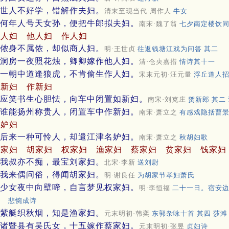
世人不好学，错解作夫妇。
清末至现当代·周作人
牛女
何年人号天女孙，便把牛郎拟夫妇。
南宋·魏了翁
七夕南定楼饮
商人妇
他人妇
作人妇
侬身不属侬，却似商人妇。
明·王世贞
往返钱塘江戏为问答 其二
洞房一夜照花烛，卿卿嫁作他人妇。
清·仓央嘉措
情诗其十一
一朝中道逢狼虎，不肯偷生作人妇。
宋末元初·汪元量
浮丘道人招
如新妇
作新妇
应笑书生心胆怯，向车中闭置如新妇。
南宋·刘克庄
贺新郎 其二
谁能扬州称贵人，闭置车中作新妇。
南宋·萧立之
有感戏隐括曹
名妒妇
后来一种可怜人，却遣江津名妒妇。
南宋·萧立之
秋胡妇歌
刘家妇
胡家妇
权家妇
渔家妇
蔡家妇
贫家妇
钱家妇
我叔亦不痴，最宝刘家妇。
北宋·李新
送刘尉
我来偶问俗，得闻胡家妇。
明·谢良任
为胡家节孝妇萧氏
少女夜中向壁啼，自言梦见权家妇。
明·李恒福
二十一日。宿安
悲惋成诗
紫艇织秋烟，知是渔家妇。
元末明初·韩奕
东郭杂咏十首 其四 莎滩
诸暨县有吴氏女，十五嫁作蔡家妇。
元末明初·张昱
贞妇诗