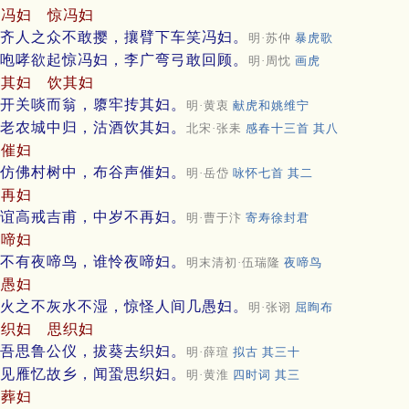
笑冯妇
惊冯妇
齐人之众不敢撄，攘臂下车笑冯妇。
明·苏仲
暴虎歌
咆哮欲起惊冯妇，李广弯弓敢回顾。
明·周忱
画虎
抟其妇
饮其妇
开关啖而翁，隳牢抟其妇。
明·黄衷
献虎和姚维宁
老农城中归，沽酒饮其妇。
北宋·张耒
感春十三首 其八
声催妇
仿佛村树中，布谷声催妇。
明·岳岱
咏怀七首 其二
不再妇
谊高戒吉甫，中岁不再妇。
明·曹于汴
寄寿徐封君
夜啼妇
不有夜啼鸟，谁怜夜啼妇。
明末清初·伍瑞隆
夜啼鸟
几愚妇
火之不灰水不湿，惊怪人间几愚妇。
明·张诩
屈眴布
去织妇
思织妇
吾思鲁公仪，拔葵去织妇。
明·薛瑄
拟古 其三十
见雁忆故乡，闻蛩思织妇。
明·黄淮
四时词 其三
夫葬妇