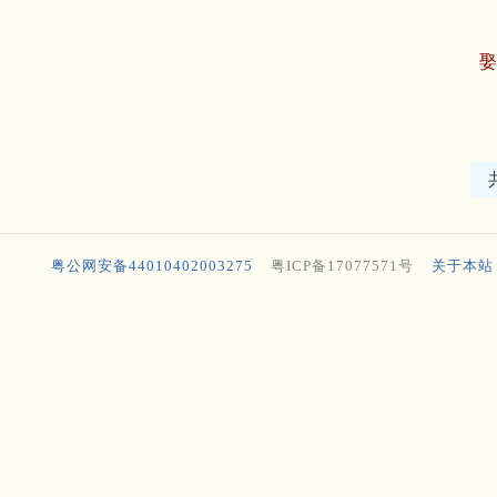
粤公网安备44010402003275
粤ICP备17077571号
关于本站