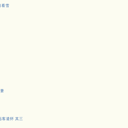
日看雪
况妻
远客遣怀 其三