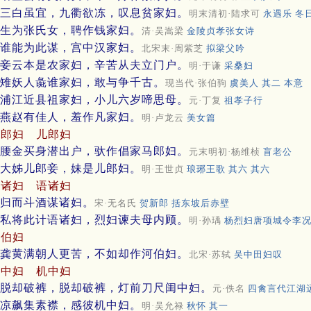
三白虽宜，九衢欲冻，叹息贫家妇。
明末清初·陆求可
永遇乐 冬
生为张氏女，聘作钱家妇。
清·吴嵩梁
金陵贞孝张女诗
谁能为此谋，宫中汉家妇。
北宋末·周紫芝
拟梁父吟
妾云本是农家妇，辛苦从夫立门户。
明·于谦
采桑妇
雉妖人彘谁家妇，敢与争千古。
现当代·张伯驹
虞美人 其二 本意
浦江近县祖家妇，小儿六岁啼思母。
元·丁复
祖孝子行
燕赵有佳人，羞作凡家妇。
明·卢龙云
美女篇
马郎妇
儿郎妇
腰金买身潜出户，驮作倡家马郎妇。
元末明初·杨维桢
盲老公
大姊儿郎妾，妹是儿郎妇。
明·王世贞
琅琊王歌 其六 其六
谋诸妇
语诸妇
归而斗酒谋诸妇。
宋·无名氏
贺新郎 括东坡后赤壁
私将此计语诸妇，烈妇谏夫母内顾。
明·孙瑀
杨烈妇唐项城令李
河伯妇
龚黄满朝人更苦，不如却作河伯妇。
北宋·苏轼
吴中田妇叹
闺中妇
机中妇
脱却破裤，脱却破裤，灯前刀尺闺中妇。
元·佚名
四禽言代江湖
凉飙集素襟，感彼机中妇。
明·吴允禄
秋怀 其一