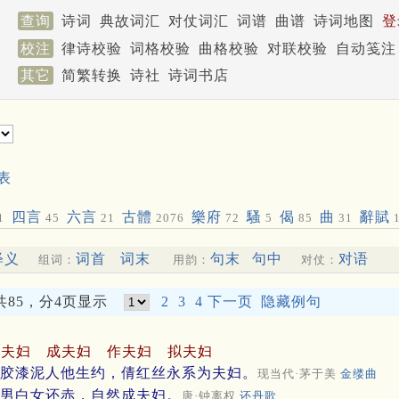
查询
诗词
典故词汇
对仗词汇
词谱
曲谱
诗词地图
登
校注
律诗校验
词格校验
曲格校验
对联校验
自动笺注
其它
简繁转换
诗社
诗词书店
表
四言
六言
古體
樂府
騷
偈
曲
辭賦
1
45
21
2076
72
5
85
31
1
释义
词首
词末
句末
句中
对语
组词：
用韵：
对仗：
共85，分4页显示
2
3
4
下一页
隐藏例句
为夫妇
成夫妇
作夫妇
拟夫妇
胶漆泥人他生约，倩红丝永系为夫妇。
现当代·茅于美
金缕曲
男白女还赤，自然成夫妇。
唐·钟离权
还丹歌