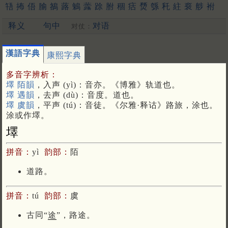
啎
抪
俉
腧
鵅
蕗
鵵
虂
䟻
胕
稒
㽽
熃
綔
秅
紸
䘱
䑰
袝
鏴
[更多…]
释义
句中
对语
对仗：
漢語字典
康熙字典
多音字辨析：
墿 陌韻
，入声 (yì)：音亦。《博雅》轨道也。
墿 遇韻
，去声 (dù)：音度。道也。
墿 虞韻
，平声 (tú)：音徒。《尔雅·释诂》路旅，涂也。
涂或作墿。
墿
拼音：
yì
韵部：
陌
道路。
拼音：
tú
韵部：
虞
古同“
途
”，路途。