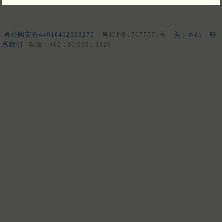
粤公网安备44010402003275
粤ICP备17077571号
关于本站
联
系我们
客服：+86 136 0901 3320