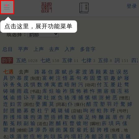
登录
输入韵字：
点击这里，展开功能菜单
或选择：
总目
平声
上声
去声
入声
多音字
韵字
五絶
七絶
五律
七律
五排
詞
四
1028
158
11
3
8
151
七遇
去声
路
暮
住
露
赋
步
雾
渡
遇
顾
素
故
误
怒
具
护
慕
度
富
树
注
悟
墓
句
布
固
鹭
驻
趣
妒
屦
[制度]
诉
务
兔
戍
惧
数
傅
寓
蠹
晤
附
污
付
互
屡
赴
骛
[动词]
铸
哺
雨
疏
库
炷
喻
祚
孺
怖
裤
忤
溯
寤
痼
冱
裕
[书疏]
瓠
谕
措
讣
芋
聚
吐
妪
负
辂
濩
捕
愫
锢
澍
鲋
恶
[憎恶]
迕
妇
苦
娶
圃
莫
仆
醋
霔
塑
羽
吁
鹜
嫭
[困也]
[同暮]
[偃仆]
尌
頀
赂
募
婺
柱
亍
飓
璐
铺
呴
祔
蛀
阼
呼
[店铺]
[号呼]
胙
擭
埠
嗉
煦
潞
愬
捂
赙
斁
错
驱
足
绔
酗
簬
厝
作
戽
酤
菟
頋
副
输
跗
酺
枑
瞀
镀
咐
葄
埧
蒟
傃
[送也]
[嘱咐]
瞿
餔
謼
㴑
馵
祻
崮
属
窹
雇
奼
茹
胯
穫
[糖餔]
[焦穫，地
咮
涸
驸
疰
蚹
姁
䜴
胍
絇
堌
䪒
㳍
龥
䜑
䊺
䎸
诅
觎
名]