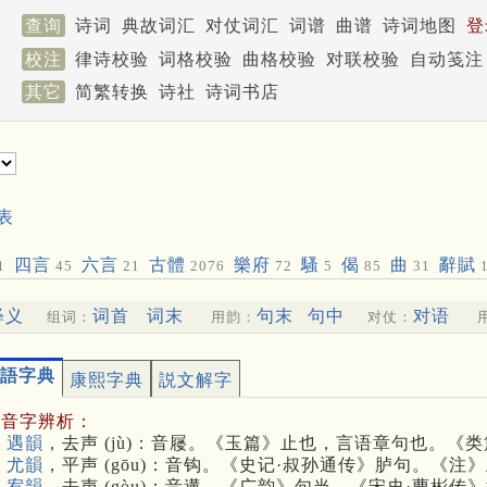
查询
诗词
典故词汇
对仗词汇
词谱
曲谱
诗词地图
登
校注
律诗校验
词格校验
曲格校验
对联校验
自动笺注
其它
简繁转换
诗社
诗词书店
表
四言
六言
古體
樂府
騷
偈
曲
辭賦
1
45
21
2076
72
5
85
31
1
释义
词首
词末
句末
句中
对语
组词：
用韵：
对仗：
語字典
康熙字典
説文解字
多音字辨析：
 遇韻
，去声 (jù)：音屦。《玉篇》止也，言语章句也。《
 尤韻
，平声 (gōu)：音钩。《史记·叔孙通传》胪句。《
 宥韻
，去声 (gòu)：音遘。《广韵》句当。《宋史·曹彬传