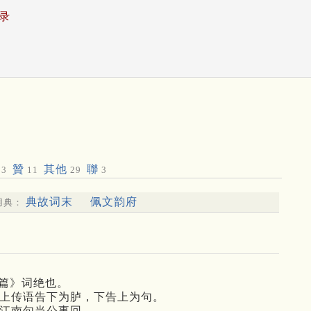
录
贊
其他
聯
3
11
29
3
典故词末
佩文韵府
用典：
类篇》词绝也。
注》上传语告下为胪，下告上为句。
》江南句当公事回。