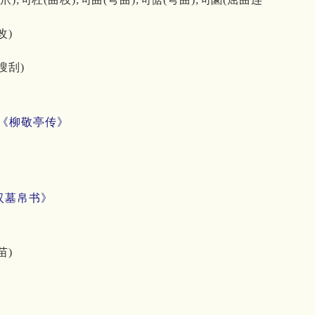
改)
)
搜刮)
《柳敬亭传》
汉墓帛书》
苗)