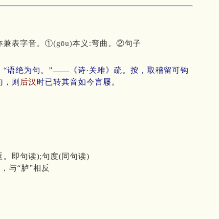
”亦兼表字音。①(gōu)本义:弯曲。②句子
：“语绝为句。”——《诗·关雎》疏。按，取稽留可钩
句，则
后汉
时已转其音如今言屦。
。即句读);句度(同句读)
，与“胪”相反