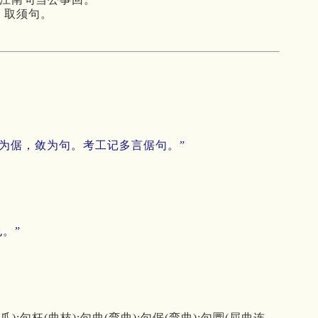
，取须句。
侈为倨，敛为句。考工记多言倨句。”
也。”
;句枉(曲枝);句曲(弯曲);句倨(弯曲);句圜(屈曲连