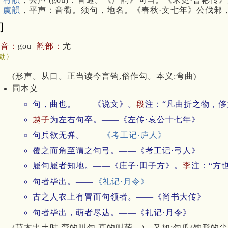
 虞韻
，平声：音衢。须句，地名。《春秋·文七年》公伐邾
句
拼音：
gōu
韵部：
尤
动〉
(形声。从口。正当读今言钩,俗作勾。本义:弯曲)
同本义
句，曲也。——《说文》。
段
注：“凡曲折之物，
越子
为左右句卒。——《左传·哀公十七年》
句兵欲无弹。——
《考工记·庐人》
覆之而角至谓之句弓。——《考工记·弓人》
履句履者知地。——《庄子·田子方》。
李
注：“方
句者毕出。——
《礼记·月令》
古之人衣上有冒而句领者。——《尚书大传》
句者毕出，萌者尽达。——《礼记·月令》
(草木出土时,弯的叫句,直的叫萌。)。又如:句爪(钩形的尖爪)