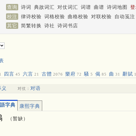
查询
诗词
典故词汇
对仗词汇
词谱
曲谱
诗词地图
登
校注
律诗校验
词格校验
曲格校验
对联校验
自动笺注
其它
简繁转换
诗社
诗词书店
表
四言
六言
古體
樂府
騷
偈
曲
辭賦
1
45
21
2076
72
5
85
31
1
释义
对语
对仗：
語字典
康熙字典
䴁
（暂缺）