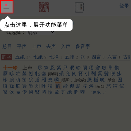
登录
输入韵字：
点击这里，展开功能菜单
或选择：
总目
平声
上声
去声
入声
多音字
韵字
五絶
七絶
七律
五排
詞
四言
六言
古
34
9
1
2
8
3
1
十一轸
上声
尽
笋
忍
紧
尹
泯
轸
陨
哂
窘
敏
隼
悯
蜃
畛
准
菌
蚓
牝
蠢
殒
允
闵
肾
引
靷
霣
鬒
眹
疹
[动词]
诊
膑
稹
箘
狁
盾
纼
惷
嶙
脤
楯
吮
囷
[嶾嶙，山峻貌]
[舐也]
缜
辴
朕
簨
黾
矧
眕
稛
辚
紾
僶
胗
埻
舛
慜
纯
僒
[杂也]
鳘
弞
裖
僯
撛
暋
䐏
愪
㰮
芛
䊶
潣
䀆
[更多…]