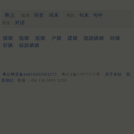
释义
词首
词末
句末
句中
组词：
用韵：
对语
对仗：
辚辚
隐辚
殷辚
户辚
蹂辚
隐隐辚辚
转辚
轩辚
轹跞辚辚
粤公网安备44010402003275
粤ICP备17077571号
关于本站
联
系我们
客服：+86 136 0901 3320