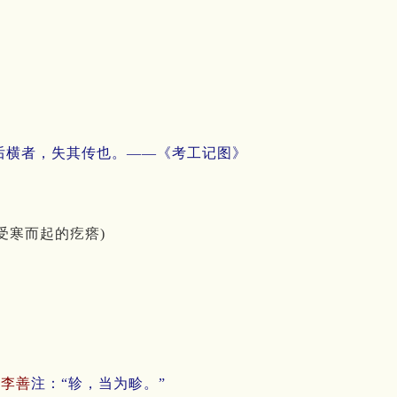
后横者，失其传也。——《考工记图》
受寒而起的疙瘩)
。
李善
注：“轸，当为畛。”