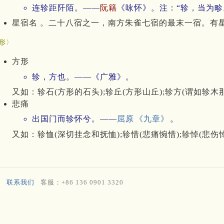
连轸距阡陌。——
阮籍
《咏怀》。注：“轸，当为畛
星宿名 。二十八宿之一，南方朱雀七宿的最末一宿。有星
形〉
方形
轸，方也。——《广雅》。
又如：轸石(方形的石头);轸丘(方形山丘);轸方(谓如轸木
悲痛
出国门而轸怀兮。——
屈原
《九章》
。
又如：轸恤(深切挂念和抚恤);轸惜(悲痛惋惜);轸悼(悲伤
联系我们
客服：+86 136 0901 3320