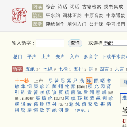
阅读
综合
诗话
词话
古籍检索
类书集成
韵典
平水韵
词林正韵
中原音韵
中华通韵
课堂
律绝创作
填词入门
公开课
学习指南
输入韵字：
或选择
总目
平声
上声
去声
入声
多音字
下载平水韵
韵字
五絶
七絶
七律
五排
詞
四言
六言
34
9
1
2
8
3
十一轸
上声
尽
笋
忍
紧
尹
泯
轸
陨
哂
窘
敏
隼
悯
蜃
畛
准
菌
蚓
牝
蠢
殒
允
闵
肾
[动词]
引
靷
霣
鬒
眹
疹
诊
膑
稹
箘
狁
盾
纼
惷
嶙
[嶾
漢
脤
楯
吮
囷
缜
辴
朕
簨
黾
矧
眕
嶙，山峻貌]
[舐也]
稛
辚
紾
僶
胗
埻
舛
慜
纯
僒
鳘
弞
裖
僯
[杂也]
撛
暋
䐏
愪
㰮
芛
䊶
潣
䀆
[更多…]