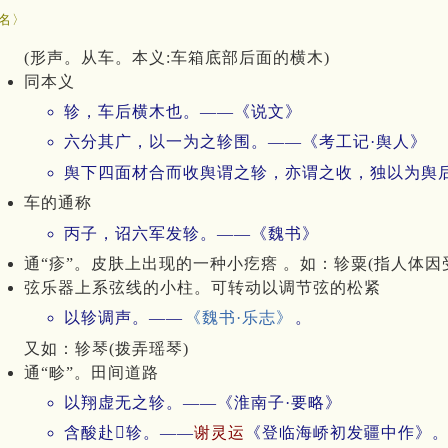
名〉
(形声。从车。本义:车箱底部后面的横木)
同本义
轸，车后横木也。——《说文》
六分其广，以一为之轸围。——《考工记·舆人》
舆下四面材合而收舆谓之轸，亦谓之收，独以为舆
车的通称
丙子，诏六军发轸。——《魏书》
通“疹”。皮肤上出现的一种小疙瘩 。如：轸粟(指人体因
弦乐器上系弦线的小柱。可转动以调节弦的松紧
以轸调声。——
《魏书·乐志》
。
又如：轸琴(拨弄瑶琴)
通“畛”。田间道路
以翔虚无之轸。——《淮南子·要略》
含酸赴轸。——
谢灵运
《登临海峤初发疆中作》