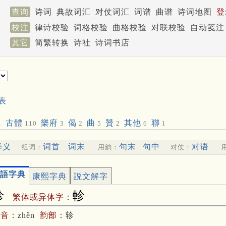
查询
诗词
典故词汇
对仗词汇
词谱
曲谱
诗词地图
登
校注
律诗校验
词格校验
曲格校验
对联校验
自动笺注
其它
简繁转换
诗社
诗词书店
表
古體
樂府
偈
曲
贊
其他
聯
1
110
3
2
5
2
6
1
释义
词首
词末
句末
句中
对语
组词：
用韵：
对仗：
語字典
康熙字典
説文解字
轸
軫
繁体或异体字：
拼音：
zhěn
韵部：
轸
軫