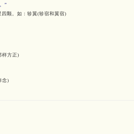
。”
四颗。如：轸翼(轸宿和翼宿)
那样方正)
悼念)