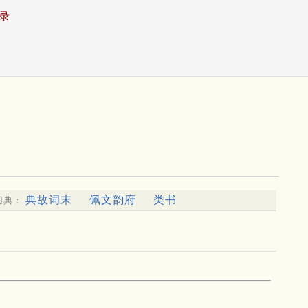
录
典故词末
佩文韵府
类书
用典：