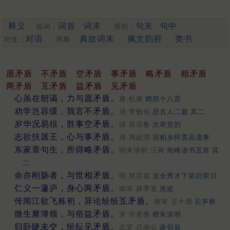
释义
词首
词末
句末
句中
组词：
用韵：
对语
典故词末
佩文韵府
类书
对仗：
用典：
愿矛盾
不矛盾
空矛盾
事矛盾
略矛盾
相矛盾
两矛盾
互矛盾
益矛盾
见矛盾
心虽在朝谒，力与愿矛盾。
唐·杜甫
赠郑十八贲
劝学岂容缓，我言不矛盾。
清·李勉伯
思古人二篇 其二
岁华况易徂，胜事空矛盾。
清·郑宗鲁
次草堂韵
志欲扶孱王，心与事矛盾。
清·周起渭
宿柏乡怀贯高遗事
东家章句生，所得略矛盾。
明末清初·汪琬
尧峰读书五首 其
二
余亦刚肠者，与世相矛盾。
明·郑百昌
送全秀才下第归荣川
仁义一蘧庐，身心两矛盾。
南宋·薛季宣
患盗
传闻江欲飞栋初，异论纷纷互矛盾。
南宋·王十朋
石笋桥
微生縻簿领，与俗益矛盾。
宋·许景衡
赠朱深明
归卧睫未交，纷纭见矛盾。
北宋·吕南公
谢邻翁