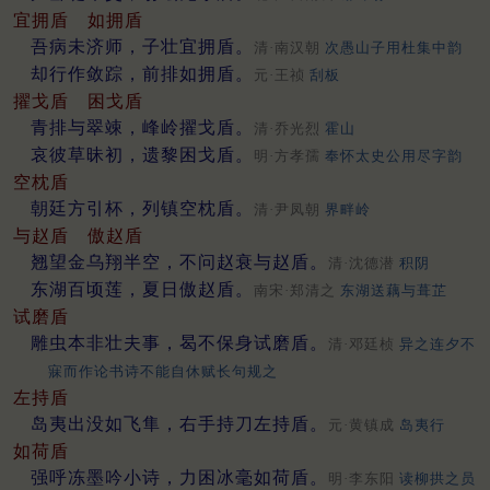
宜拥盾
如拥盾
吾病未济师，子壮宜拥盾。
清·南汉朝
次愚山子用杜集中韵
却行作敛踪，前排如拥盾。
元·王祯
刮板
擢戈盾
困戈盾
青排与翠竦，峰岭擢戈盾。
清·乔光烈
霍山
哀彼草昧初，遗黎困戈盾。
明·方孝孺
奉怀太史公用尽字韵
空枕盾
朝廷方引杯，列镇空枕盾。
清·尹凤朝
界畔岭
与赵盾
傲赵盾
翘望金乌翔半空，不问赵衰与赵盾。
清·沈德潜
积阴
东湖百顷莲，夏日傲赵盾。
南宋·郑清之
东湖送藕与葺芷
试磨盾
雕虫本非壮夫事，曷不保身试磨盾。
清·邓廷桢
异之连夕不
寐而作论书诗不能自休赋长句规之
左持盾
岛夷出没如飞隼，右手持刀左持盾。
元·黄镇成
岛夷行
如荷盾
强呼冻墨吟小诗，力困冰毫如荷盾。
明·李东阳
读柳拱之员