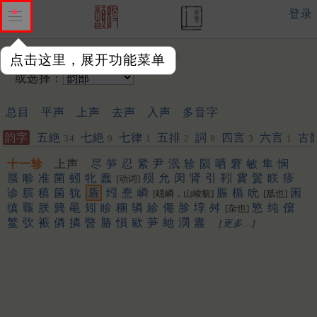
登录
输入韵字：
点击这里，展开功能菜单
或选择：
总目
平声
上声
去声
入声
多音字
韵字
五絶
七絶
七律
五排
詞
四言
六言
古
34
9
1
2
8
3
1
十一轸
上声
尽
笋
忍
紧
尹
泯
轸
陨
哂
窘
敏
隼
悯
蜃
畛
准
菌
蚓
牝
蠢
殒
允
闵
肾
引
靷
霣
鬒
眹
疹
[动词]
诊
膑
稹
箘
狁
盾
纼
惷
嶙
脤
楯
吮
囷
[嶾嶙，山峻貌]
[舐也]
缜
辴
朕
簨
黾
矧
眕
稛
辚
紾
僶
胗
埻
舛
慜
纯
僒
[杂也]
鳘
弞
裖
僯
撛
暋
䐏
愪
㰮
芛
䊶
潣
䀆
[更多…]