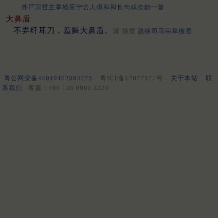
外严宗哲主事杨应宁舍人倡和和长句戏次韵一首
大鼻盾
不弄纤耳刀，羞舞大鼻盾。
清·姚燮
题徐司马荣草檄图
粤公网安备44010402003275
粤ICP备17077571号
关于本站
联
系我们
客服：+86 136 0901 3320