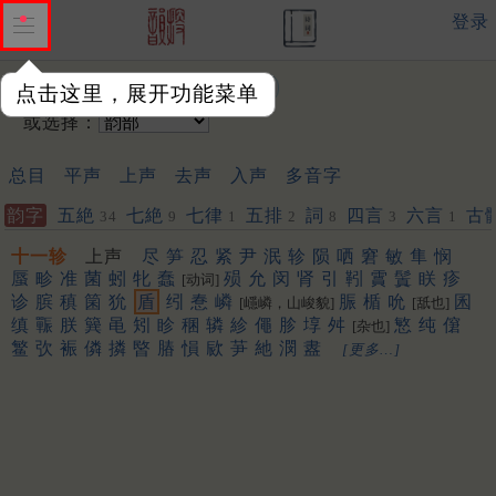
登录
输入韵字：
点击这里，展开功能菜单
或选择：
总目
平声
上声
去声
入声
多音字
韵字
五絶
七絶
七律
五排
詞
四言
六言
古
34
9
1
2
8
3
1
十一轸
上声
尽
笋
忍
紧
尹
泯
轸
陨
哂
窘
敏
隼
悯
蜃
畛
准
菌
蚓
牝
蠢
殒
允
闵
肾
引
靷
霣
鬒
眹
疹
[动词]
诊
膑
稹
箘
狁
盾
纼
惷
嶙
脤
楯
吮
囷
[嶾嶙，山峻貌]
[舐也]
缜
辴
朕
簨
黾
矧
眕
稛
辚
紾
僶
胗
埻
舛
慜
纯
僒
[杂也]
鳘
弞
裖
僯
撛
暋
䐏
愪
㰮
芛
䊶
潣
䀆
[更多…]