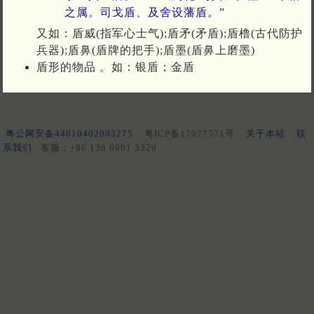
之属。司戈盾、及舍设藩盾。”
又如：盾威(指军心士气);盾矛(矛盾);盾橹(古代防护
兵器);盾鼻(盾牌的把手);盾墨(盾鼻上磨墨)
盾形的物品 。如：银盾；金盾
粤公网安备44010402003275
粤ICP备17077571号
关于本站
联
系我们
客服：+86 136 0901 3320