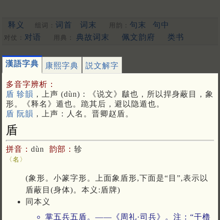
释义
词首
词末
句末
句中
组词：
用韵：
对语
典故词末
佩文韵府
类书
对仗：
用典：
漢語字典
康熙字典
説文解字
多音字辨析：
盾 轸韻
，上声 (dùn)：《说文》瞂也，所以捍身蔽目，象
形。《释名》遁也。跪其后，避以隐遁也。
盾 阮韻
，上声：人名。晋卿赵盾。
盾
拼音：
dùn
韵部：
轸
〈名〉
(象形。小篆字形。上面象盾形,下面是“目”,表示以
盾蔽目(身体)。本义:盾牌)
同本义
掌五兵五盾。——《周礼·司兵》。注：“干橹