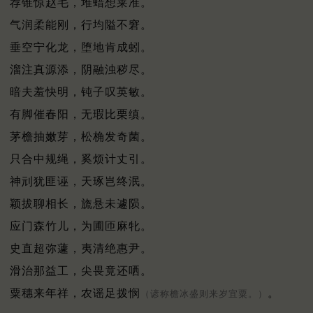
荐锥惊赵毛，堆蜡想莱准。
气润柔能刚，行均隘不窘。
垂空宁化龙，堕地肯成蚓。
溜注真源添，阴融浊秽尽。
暗夫羞快明，钝子叹英敏。
有脚催春阳，无瑕比栗缜。
茅檐抽嫩芽，松桷发奇菌。
只合中规绳，奚烦计丈引。
神刓犹匪诬，天琢岂终泯。
颖拔聊相长，旒悬未遽陨。
应门森竹儿，为圃匝麻牝。
史直超弥蘧，夷清绝惠尹。
滑治那益工，尖畏竟还哂。
粟穗来年祥，农谣足拨悯
。
（谚称檐冰盛则来岁宜粟。）