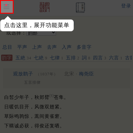
登录
输入韵字：
点击这里，展开功能菜单
或选择：
总目
平声
上声
去声
入声
多音字
韵字
五絶
七絶
七律
五排
詞
四言
六言
古
34
9
1
2
8
3
1
观放鹞子
北宋 ·
梅尧臣
（1037年）
五言排律
⑴
白皙少年子，秋郊臂
苍隼。
日暖饥目开，风微双翅紧。
草际鸣鹑惊，蒿间黄雀窘。
下鞲诚必获，得俊还复哂。