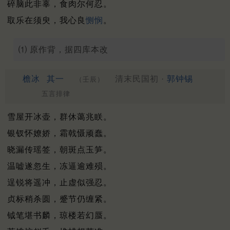
碎脑此非辜，食肉尔何忍。
取乐在须臾，我心良
恻悯
。
⑴ 原作背，据四库本改
檐冰
其一
清末民国初 ·
郭钟锡
（壬辰）
五言排律
雪屋开冰壶，群休蔼兆眹。
银钗怀嫽娇，霜戟慑顽蠢。
晓漏传瑶签，朝斑点玉笋。
温嘘遂忽生，冻逼逾难殒。
逞锐将遥冲，止虚似强忍。
贞标稍杀圆，蹙节仍缠紧。
钺笔堪书麟，琼楼若幻蜃。