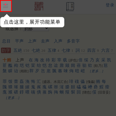
登录
输入韵字：
点击这里，展开功能菜单
或选择：
总目
平声
上声
去声
入声
多音字
韵字
五絶
七絶
五律
七律
詞
四言
六言
150
26
4
1
12
9
7
十贿
上声
在
海
改
待
彩
宰
载
倍
䌽
乃
亥
采
凯
[岁也]
茝
醢
殆
垲
铠
寀
绐
恺
怠
迨
鼐
颏
闿
蓓
骀
欸
䈚
[欸乃]
䰂
睬
诒
䏁
歹
岂
崽
颽
毐
唻
烸
暟
嵦
[相欺]
[更多…]
罪
馁
蕾
磊
浼
悔
汇
琲
磈
儡
贿
每
[盛器。水流汇合]
[傀儡]
隗
猥
璀
腿
皠
嵬
嵔
瘣
磥
㠑
漼
腇
頠
礧
櫑
㠥
礨
鮾
癗
廆
㞂
碨
錞
喂
䃬
僓
嶊
黣
挴
蛔
㱣
褽
回
俀
[绕也]
[旧音妥]
[更多…]