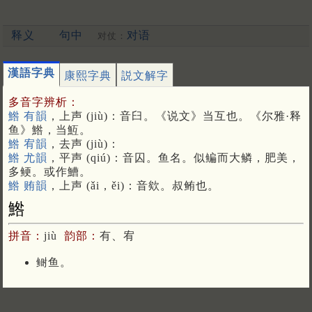
释义
句中
对语
对仗：
漢語字典
康熙字典
説文解字
多音字辨析：
鯦 有韻
，上声 (jiù)：音臼。《说文》当互也。《尔雅·释
鱼》鯦，当魱。
鯦 宥韻
，去声 (jiù)：
鯦 尤韻
，平声 (qiú)：音囚。鱼名。似鳊而大鳞，肥美，
多鲠。或作鰽。
鯦 贿韻
，上声 (ǎi，ěi)：音欸。叔鲔也。
鯦
拼音：
jiù
韵部：
有、宥
鲥鱼。