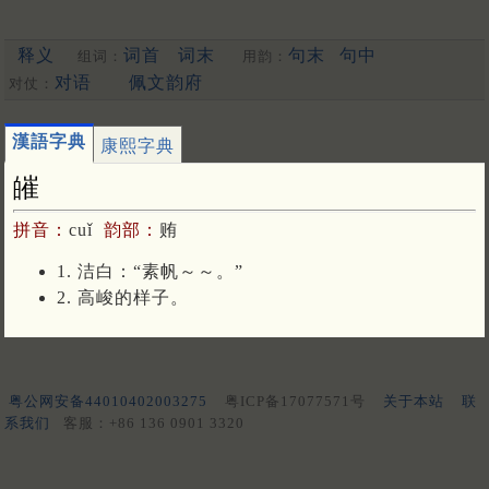
释义
词首
词末
句末
句中
组词：
用韵：
对语
佩文韵府
对仗：
漢語字典
康熙字典
皠
拼音：
cuǐ
韵部：
贿
1. 洁白：“素帆～～。”
2. 高峻的样子。
粤公网安备44010402003275
粤ICP备17077571号
关于本站
联
系我们
客服：+86 136 0901 3320