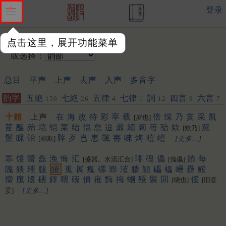
登录
输入韵字：
点击这里，展开功能菜单
或选择：
总目
平声
上声
去声
入声
多音字
韵字
五絶
七絶
五律
七律
詞
四言
六言
150
26
4
1
12
9
7
十贿
上声
在
海
改
待
彩
宰
载
倍
䌽
乃
亥
采
凯
[岁也]
茝
醢
殆
垲
铠
寀
绐
恺
怠
迨
鼐
颏
闿
蓓
骀
欸
䈚
[欸乃]
䰂
睬
诒
䏁
歹
岂
崽
颽
毐
唻
烸
暟
嵦
[相欺]
[更多…]
罪
馁
蕾
磊
浼
悔
汇
琲
磈
儡
贿
每
[盛器。水流汇合]
[傀儡]
隗
猥
璀
腿
皠
嵬
嵔
瘣
磥
㠑
漼
腇
頠
礧
櫑
㠥
礨
鮾
癗
廆
㞂
碨
錞
喂
䃬
僓
嶊
黣
挴
蛔
㱣
褽
回
俀
[绕也]
[旧音
妥]
[更多…]