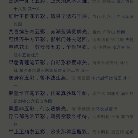
烹鍊一丸飞五彩，上天消息不为难。
北宋·张继先
金丹诗四
十八首 其十八
红叶不群花五彩，清泉早滤石千层。
当代·何永沂
生日杂咏
其四
共喜缤纷奇五彩，赤潮蓝藻竞辉光。
当代·卢青山
所闻
可惜齐牛方五彩，邯郸门外去迟回。
明末清初·宋尤庵
失题
春艳花王，剪云霞五彩，乍制轻衣。
清·佟世南
汉宫春 咏
瓶中五色牡丹
早悉青莲笔五彩，自渐形秽度难关。
清末至现当代·林仲
姚
和沙洛自题三寒集后次元韵二首 其一
麇身有五彩，曾不践生蒿。
清·黄景源
中州感怀赠伯玉 其十
一
聚墨恰宜毫五彩，传家真胜珠千斛。
现当代·刘鹏年
满江红
题刘镜公六石自寿图
凤凰非五彩，何以著辉光。
清·李献庆
饮马长城窟行
浮云郁秀常五彩，碧落空歌久相待。
元末明初·王沂
前白泉
歌
堂上正须衣五彩，沙头那得玉瓶双。
元末明初·凌云翰
送项