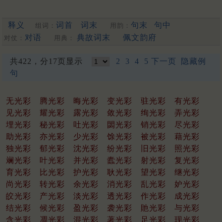
释义
词首
词末
句末
句中
组词：
用韵：
对语
典故词末
佩文韵府
对仗：
用典：
共422，分17页显示
2
3
4
5
下一页
隐藏例
句
无光彩
腾光彩
晦光彩
变光彩
驻光彩
有光彩
见光彩
耀光彩
露光彩
敛光彩
绚光彩
弄光彩
埋光彩
秘光彩
吐光彩
閟光彩
销光彩
尽光彩
助光彩
亦光彩
少光彩
馀光彩
被光彩
藉光彩
独光彩
郁光彩
沈光彩
纷光彩
旧光彩
照光彩
斓光彩
叶光彩
并光彩
蠹光彩
射光彩
复光彩
育光彩
比光彩
护光彩
耿光彩
望光彩
继光彩
尚光彩
转光彩
余光彩
消光彩
乱光彩
妒光彩
皎光彩
产光彩
淡光彩
透光彩
作光彩
成光彩
结光彩
候光彩
盈光彩
袭光彩
貤光彩
与光彩
含光彩
凋光彩
混光彩
著光彩
足光彩
现光彩