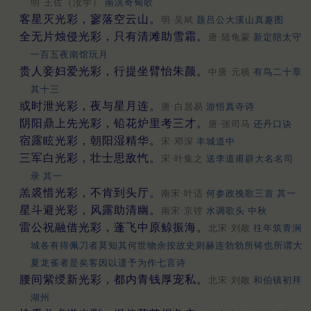
明·王佐（汝学）
南溟奇甸歌
客星灭光彩，寥落空云山。
明·吴斌
题吕公大溪山真趣图
全无片烛侵光彩，只有清滩助雪霜。
唐·陆龟蒙
新定陪太守
一百五夜南馆玩月
贵人妾妇爱光彩，行提坐臂怡朱颜。
中唐·元稹
有鸟二十章
其十三
或时泄光彩，夜与星月连。
唐·白居易
游悟真寺诗
阴阳鼎上先光彩，铅花炉里考三才。
唐·张司马
还丹口诀
宿露眩光彩，朝阳湿精华。
宋·邓深
丰城道中
三军白光彩，壮士思敌忾。
宋·叶集之
送李道甫辟大名名司
录 其一
羔裘惜光彩，不肯到头厅。
南宋·叶适
何参政挽歌三首 其一
星斗避光彩，风露助清幽。
南宋·京镗
水调歌头 中秋
雷公祝融借光彩，蓬飞中原鲸振海。
北宋·刘敞
往年筑青涧
城各有得佩刀者莫知其何世物余按故史则赫连勃勃所铸也所谓大
夏龙雀者是矣客因以遗予为作七言诗
腰间紫绶新光彩，都内青钱厚宠私。
北宋·刘敞
和伯镇初拜
湖州