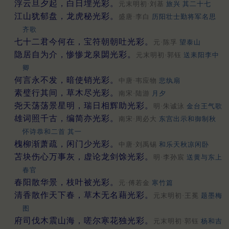
浮云旦夕起，白日埋光彩。
元末明初·刘基
旅兴 其二十七
江山犹郁盘，龙虎秘光彩。
盛唐·李白
历阳壮士勤将军名思
齐歌
七十二君今何在，宝符朝朝吐光彩。
元·陈孚
望泰山
隐居自为介，惨惨龙泉閟光彩。
元末明初·郭钰
送耒阳李中
卿
何言永不发，暗使销光彩。
中唐·韦应物
悲纨扇
素璧行其间，草木尽光彩。
南宋·陆游
月夕
尧天荡荡景星明，瑞日相辉助光彩。
明·朱诚泳
金台王气歌
雄词照千古，编简亦光彩。
南宋·周必大
东宫出示和御制秋
怀诗恭和二首 其一
槐柳渐萧疏，闲门少光彩。
中唐·刘禹锡
和乐天秋凉闲卧
苫块伤心万事灰，虚论龙剑馀光彩。
明·李孙宸
送黄与东上
春官
春阳散华景，枝叶被光彩。
元·傅若金
寒竹篇
清香散作天下春，草木无名藉光彩。
元末明初·王冕
题墨梅
图
府司伐木震山海，嗟尔寒花独光彩。
元末明初·郭钰
杨和吉