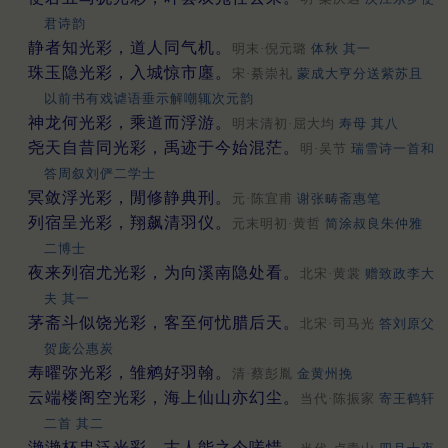
君诗韵
静者知光彩，道人同气机。
明末·倪元璐
体秋 其一
珠玉隐光彩，入城惊市廛。
宋·綦崇礼
蒙成大亨分送紫苏且
以前书有戏谑语垂示解嘲辄次元韵
神龙何光彩，乘道而浮游。
明末清初·屈大均
寿母 其八
尧天自昔同光彩，禹迹于今始混茫。
明·吴节
瑞雪诗一首和
答周叙刘俨二学士
冥敛浮光彩，閒修静典刑。
元·陈宜甫
谢张畴斋惠笔
列宿呈光彩，翔飙清羽仪。
元末明初·黄哲
简涂叔良朱仲雅
二博士
夜来列宿尤光彩，为向溪南隐处看。
北宋·黄裳
赠致政李大
夫 其一
茅斋斗似饶光彩，客至何忧腊后天。
北宋·司马光
答刘原父
贺庞公惠炭
寿曜弥光彩，雏鹓好羽翰。
清·蔡彭胤
金黄州挽
云端楼阁空光彩，海上仙山亦幻尘。
当代·陈振家
寄王鹤轩
二首 其二
滟滟杯盅泛光彩，古人能之今嗟惜。