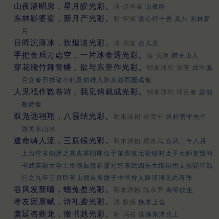
山夜湛昭廓，星月皎光彩。
清·洪世泰
山夜吟
东林影婆娑，新月产光彩。
明·宋寅
赏心轩十景 其八 东林新
月
日晖沉薄冰，炊烟淡光彩。
清·屈复
台儿庄
手把金卮万虑空，一片冰壶透光彩。
清·屈复
赠王山人
穿花绕竹舞青幡，欲与东皇作光彩。
明末清初·张萱
戊午腊
月立春日携诸小妇及幼稚儿孙从游西园戏笔
人见祗作数卷诗，我见镕裁成光彩。
明末清初·谭元春
题伯
敬诗集
双凫远翱翔，八霞结光彩。
明末清初·权克中
送朴南平先生
游关东山水
遂命畴人流，三辰候光彩。
明末清初·顾炎武
东武二年八月
上出狩未知所之其先霁阳即位于肇庆改元梗锡时太子太师吏部尚
书武英殿大学士臣路振微在厦元造东武四先大统锡用文光閤印颁
行之九年正月臣蒋山佣从振微子中书舍人路泽溥见此有作
谷风发新晴，蟾兔盈光彩。
明末清初·陈恭尹
寿邹仪生
孝友因禀赋，诗礼袭光彩。
清·权炳
挽李上舍
虞廷咨夔龙，徵书貤光彩。
明·冯裕
送陈东渚北上