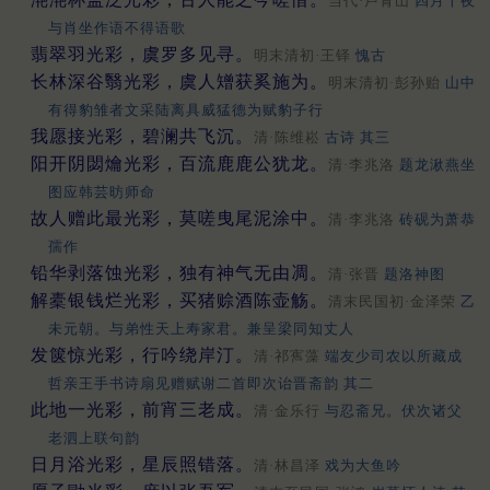
当代·卢青山
四月十夜
与肖坐作语不得语歌
翡翠羽光彩，虞罗多见寻。
明末清初·王铎
愧古
长林深谷翳光彩，虞人矰获奚施为。
明末清初·彭孙贻
山中
有得豹雏者文采陆离具威猛德为赋豹子行
我愿接光彩，碧澜共飞沉。
清·陈维崧
古诗 其三
阳开阴閟爚光彩，百流鹿鹿公犹龙。
清·李兆洛
题龙湫燕坐
图应韩芸昉师命
故人赠此最光彩，莫嗟曳尾泥涂中。
清·李兆洛
砖砚为萧恭
孺作
铅华剥落蚀光彩，独有神气无由凋。
清·张晋
题洛神图
解橐银钱烂光彩，买猪赊酒陈壶觞。
清末民国初·金泽荣
乙
未元朝。与弟性天上寿家君。兼呈梁同知丈人
发箧惊光彩，行吟绕岸汀。
清·祁寯藻
端友少司农以所藏成
哲亲王手书诗扇见赠赋谢二首即次诒晋斋韵 其二
此地一光彩，前宵三老成。
清·金乐行
与忍斋兄。伏次诸父
老泗上联句韵
日月浴光彩，星辰照错落。
清·林昌泽
戏为大鱼吟