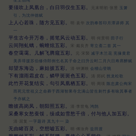
生王伯纯
要须吹上凤凰台，白日羽仪生五彩。
元末明初·张昱
玉箫
引，为沈仲德赋
上人心若珠，随方见五彩。
明·袁华
次韵奉答印月潭讲师 其
一
平生古今开万卷，摇笔风云动五彩。
明·何景明
田子行
云间翔虬螭，蜿蟺炫五彩。
宋·戴良齐
寄立斋二首 其一
春空霭霭。儿解飞腾窥五彩。
元·宋褧
减字木兰花 宪掾黄君
美弄璋援苏伯修侍郎例乞名其子命之曰升云时二月六日寿席醉赋
却望东海边，麻姑披五彩。
清·钟渊映
会稽山登眺
下有溜雨霜皮在，鳞甲斑斑色五彩。
清·郑鉽
扰龙松歌
此竹开花复结实，勾引凤凰栖五彩。
明·周瑛
陈忠肃公殉宋
而死元世祖义之命葬于西湖智果寺北满山皆生刺竹多有咏其事者
予亦赋之
瞻彼高岗凤，朝阳照五彩。
清·李世龟
鸿鹄
采桑寒女愁蚕馁，缲成如雪愁千倍，付与他人加五彩。
清·屈复
一字题诗 其九十一 染
无由睹百灵，空想嘘五彩。
明·傅汝舟
盐田渡