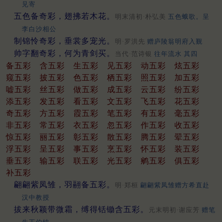
见寄
五色备奇彩，翅拂若木花。
明末清初·朴弘美
五色蛾歌。呈
李白沙相公
制锦怜奇彩，垂裳多宠光。
明·罗洪先
赠庐陵翁明府入觐
帅字翻奇彩，何为青剑买。
当代·范诗银
往年流水 其四
备五彩
含五彩
生五彩
见五彩
动五彩
炫五彩
窥五彩
披五彩
色五彩
栖五彩
照五彩
加五彩
嘘五彩
丝五彩
做五彩
成五彩
云五彩
纷五彩
添五彩
发五彩
看五彩
文五彩
飞五彩
花五彩
奇五彩
方五彩
霞五彩
笔五彩
有五彩
毫五彩
非五彩
常五彩
衣五彩
忽五彩
作五彩
收五彩
惊五彩
丽五彩
彰五彩
散五彩
腾五彩
翚五彩
浮五彩
呈五彩
事五彩
烹五彩
怀五彩
装五彩
垂五彩
输五彩
联五彩
光五彩
鹓五彩
俱五彩
补五彩
翩翩紫凤雏，羽翮备五彩。
明·郑桓
翩翩紫凤雏赠方希直赴
汉中教授
拔来秋颖带微霜，缚得铦锄含五彩。
元末明初·谢应芳
赠笔