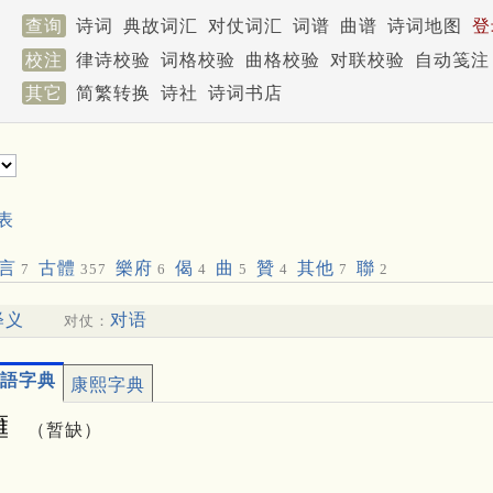
查询
诗词
典故词汇
对仗词汇
词谱
曲谱
诗词地图
登
校注
律诗校验
词格校验
曲格校验
对联校验
自动笺注
其它
简繁转换
诗社
诗词书店
表
言
古體
樂府
偈
曲
贊
其他
聯
7
357
6
4
5
4
7
2
释义
对语
对仗：
語字典
康熙字典
㒑
（暂缺）