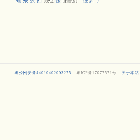
蛔
㱣
褽
回
俀
[绕也]
[旧音妥]
[更多…]
粤公网安备44010402003275
粤ICP备17077571号
关于本站