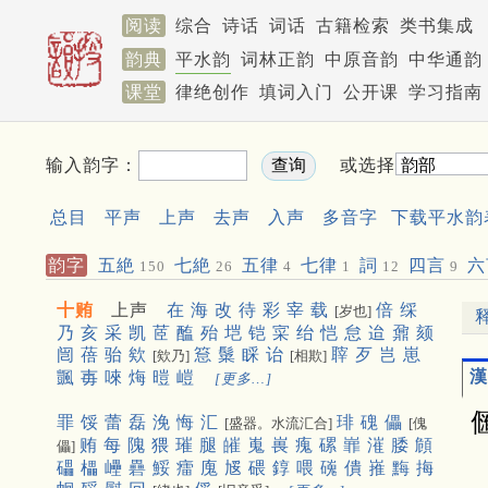
阅读
综合
诗话
词话
古籍检索
类书集成
韵典
平水韵
词林正韵
中原音韵
中华通韵
课堂
律绝创作
填词入门
公开课
学习指南
输入韵字：
或选择
总目
平声
上声
去声
入声
多音字
下载平水韵
韵字
五絶
七絶
五律
七律
詞
四言
六
150
26
4
1
12
9
十贿
上声
在
海
改
待
彩
宰
载
倍
䌽
[岁也]
乃
亥
采
凯
茝
醢
殆
垲
铠
寀
绐
恺
怠
迨
鼐
颏
闿
蓓
骀
欸
䈚
䰂
睬
诒
䏁
歹
岂
崽
[欸乃]
[相欺]
漢
颽
毐
唻
烸
暟
嵦
[更多…]
罪
馁
蕾
磊
浼
悔
汇
琲
磈
儡
[盛器。水流汇合]
[傀
贿
每
隗
猥
璀
腿
皠
嵬
嵔
瘣
磥
㠑
漼
腇
頠
儡]
礧
櫑
㠥
礨
鮾
癗
廆
㞂
碨
錞
喂
䃬
僓
嶊
黣
挴