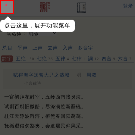
登录
输入韵字：
点击这里，展开功能菜单
或选择：
总目
平声
上声
去声
入声
多音字
韵字
五絶
七絶
五律
七律
詞
四言
六言
150
26
4
1
12
9
7
赋得海字送曾大尹之恭城
明 ·
周叙
七言律诗
一官初拜花封宰，五岭西南接炎海。
试斟百斛旧酦醅，尽涤满腔新磊磈。
桂江天静波溶溶，榕筦春回阳蔼蔼。
抚循遐俗勿鄙夷，会遣居民仰风采。