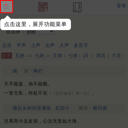
登录
输入韵字：
点击这里，展开功能菜单
或选择：
总目
平声
上声
去声
入声
多音字
韵字
五絶
七絶
五律
七律
詞
四言
六言
150
26
4
1
12
9
7
偈
宋 ·
释灯
天不能盖，地不能载。
一室无私，何处不在
。
（《五灯会元》卷一六）
颂石头和尚草庵歌
其四十
南宋 ·
释印肃
岂离而今这皮袋，心法无形如大海。