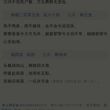
汪洋不宿死尸骸，万古腾辉无变改。
偈颂二百零五首
其六十四
北宋 ·
释正觉
风不鸣条，雨不破块，会不会兮还信采。
廓廓落落兮大方无外，跛跛挈挈兮大功不宰，稳稳密密兮
心安如海。
偈四首
其四
北宋 ·
释智本
头戴须弥山，脚踏四大海。
呼吸起风雷，动用生五彩。
若能识得渠，一任岁月改
。
（宋普济《五灯会元》卷一九）
粤公网安备44010402003275
粤ICP备17077571号
关于本站
联