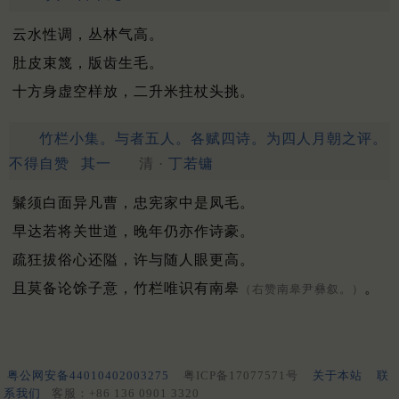
云水性调，丛林气高。
肚皮束篾，版齿生毛。
十方身虚空样放，二升米拄杖头挑。
竹栏小集。与者五人。各赋四诗。为四人月朝之评。
不得自赞
其一
清 ·
丁若镛
鬑须白面异凡曹，忠宪家中是凤毛。
早达若将关世道，晚年仍亦作诗豪。
疏狂拔俗心还隘，许与随人眼更高。
且莫备论馀子意，竹栏唯识有南皋
。
（右赞南皋尹彝叙。）
粤公网安备44010402003275
粤ICP备17077571号
关于本站
联
系我们
客服：+86 136 0901 3320