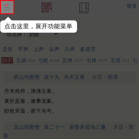
登录
输入韵字：
点击这里，展开功能菜单
或选择：
总目
平声
上声
去声
入声
多音字
韵字
五絶
七絶
五律
七律
五排
七
656
4196
3247
5977
211
西山经图赞
其十九
丹木玉膏
东晋 ·
郭璞
丹木炜烨，沸沸玉膏。
黄轩是服，遂攀龙豪。
眇然升遐，群下乌号。
北山经图赞
其二十一
居暨兽嚣鸟三桑
东晋 ·
郭
璞