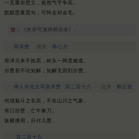
一见重岩壁立，挺然气宇争高。
默默思量觅句，可怜走却金毛。
按：
《绝岸可湘禅师语录》。
荷泽赞
南宋 ·
释心月
荷泽元来不姓高，岭头一网竟难逃。
尔曹若不论知解，知解无因到尔曹。
禅人并化主写真求赞
其二百十八
北宋 ·
释正觉
何须魁斗之名高，不在山川之气豪。
有口挂壁，亡牛奏刀。
纵横佛用，分付儿曹。
其二百十九