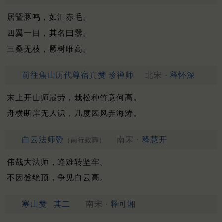
居暨豚鸣，如汇赤毛。
四翼一目，其名曰嚣。
三桑无枝，厥树唯高。
前往焦山历代尊宿真赞 珍禅师
北宋 ·
释怀深
末上开山师最劳，栽松种竹意何高。
舟横断岸无人识，几度因风弄海涛。
白云法师赞
南宋 ·
释慧开
（南行敕葬）
伟哉大法师，逢难转坚牢。
不因登绝顶，争见白云高。
寒山赞
其二
南宋 ·
释可湘