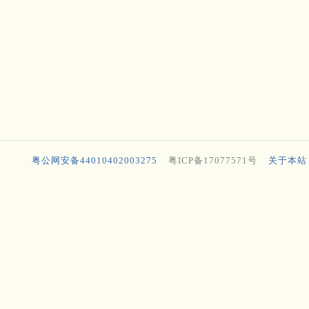
粤公网安备44010402003275
粤ICP备17077571号
关于本站