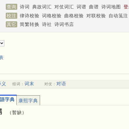
查询
诗词
典故词汇
对仗词汇
词谱
曲谱
诗词地图
登
校注
律诗校验
词格校验
曲格校验
对联校验
自动笺注
其它
简繁转换
诗社
诗词书店
表
释义
词末
对语
组词：
对仗：
語字典
康熙字典
䐟
（暂缺）