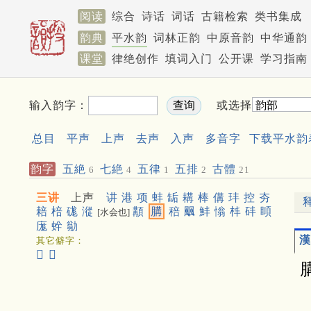
阅读
综合
诗话
词话
古籍检索
类书集成
韵典
平水韵
词林正韵
中原音韵
中华通韵
课堂
律绝创作
填词入门
公开课
学习指南
输入韵字：
或选择
总目
平声
上声
去声
入声
多音字
下载平水韵
韵字
五絶
七絶
五律
五排
古體
6
4
1
2
21
三讲
上声
讲
港
项
蚌
缿
耩
棒
傋
玤
控
夯
䎧
棓
硥
漎
顜
䐟
稖
䬕
䰷
慃
㭋
䂜
䁰
[水会也]
庬
䖫
勜
漢
其它僻字：
𢗒
𪁒