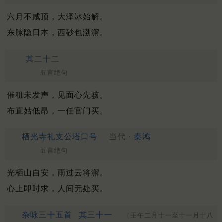
六月不咸顶，大泽冰始解。
东脉隐日本，西砂包渤澥。
其二十二
五言绝句
催租未发声，见面心先骇。
布直姑低昂，一任官门买。
栖光寺礼支公塔口号
当代 ·
秦鸿
五言绝句
光栖山自安，雨过云将澥。
心上即时求，人间无处买。
杂咏三十五首
其三十一
（壬午二月十一至十一月十八