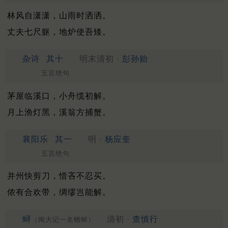
林风自潇潇，山雨时洒洒。
丈夫七尺躯，地炉使吾矮。
杂诗
其十
明末清初 ·
彭孙贻
五言绝句
茅屋临溪口，小舟缆初解。
月上渔灯黑，溪翁方捕蟹。
襄阳乐
其一
明 ·
杨应奎
五言绝句
并州快剪刀，惜吝不忍买。
侬有合欢带，绸缪岂能解。
蟳
清初 ·
查慎行
（闽大记一名蝤蛑）