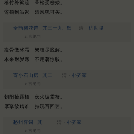
移竹补篱疏，葺松受檐矮。
鸾鹤到虽迟，清风犹可买。
全韵梅花诗
其三十九
蟹
清 ·
杭世骏
五言绝句
瘦骨傲冰霜，繁枝尽脱解。
本来耐岁寒，不用著惊骇。
寄小石山房
其二
清 ·
朴齐家
五言绝句
朝阳拾露栭，夜火编霜蟹。
摩挲欲赠谁，持玩百回罢。
愁州客词
其一
清 ·
朴齐家
五言绝句