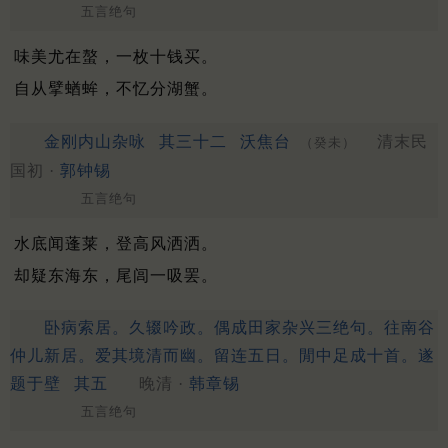
五言绝句
味美尤在螯，一枚十钱买。
自从擘蝤蛑，不忆分湖蟹。
金刚内山杂咏
其三十二
沃焦台
清末民
（癸未）
国初 ·
郭钟锡
五言绝句
水底闻蓬莱，登高风洒洒。
却疑东海东，尾闾一吸罢。
卧病索居。久辍吟政。偶成田家杂兴三绝句。往南谷
仲儿新居。爱其境清而幽。留连五日。閒中足成十首。遂
题于壁
其五
晚清 ·
韩章锡
五言绝句