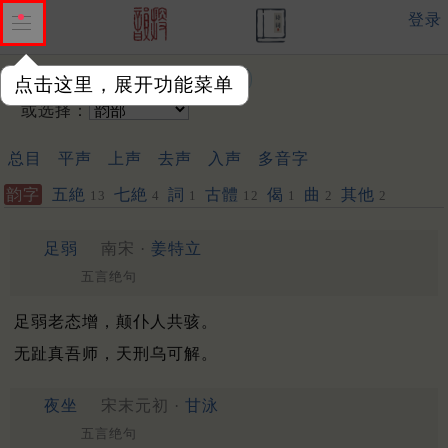
登录
输入韵字：
点击这里，展开功能菜单
或选择：
总目
平声
上声
去声
入声
多音字
韵字
五絶
七絶
詞
古體
偈
曲
其他
13
4
1
12
1
2
2
足弱
南宋 ·
姜特立
五言绝句
足弱老态增，颠仆人共骇。
无趾真吾师，天刑乌可解。
夜坐
宋末元初 ·
甘泳
五言绝句