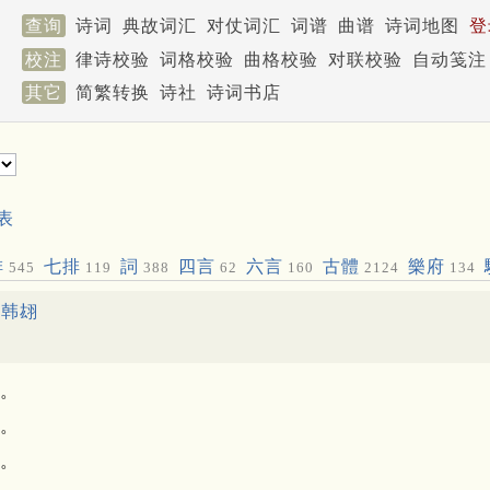
查询
诗词
典故词汇
对仗词汇
词谱
曲谱
诗词地图
登
校注
律诗校验
词格校验
曲格校验
对联校验
自动笺注
其它
简繁转换
诗社
诗词书店
表
排
七排
詞
四言
六言
古體
樂府
545
119
388
62
160
2124
134
·
韩翃
。
。
。