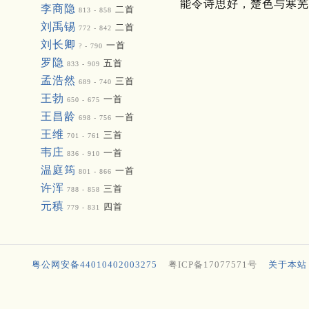
能令诗思好，楚色与寒芜
李商隐
二首
813 - 858
刘禹锡
二首
772 - 842
刘长卿
一首
? - 790
罗隐
五首
833 - 909
孟浩然
三首
689 - 740
王勃
一首
650 - 675
王昌龄
一首
698 - 756
王维
三首
701 - 761
韦庄
一首
836 - 910
温庭筠
一首
801 - 866
许浑
三首
788 - 858
元稹
四首
779 - 831
粤公网安备44010402003275
粤ICP备17077571号
关于本站