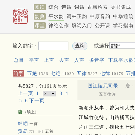
阅读
综合
诗话
词话
古籍检索
类书集成
韵典
平水韵
词林正韵
中原音韵
中华通韵
课堂
律绝创作
填词入门
公开课
学习指南
输入韵字：
或选择
总目
平声
上声
去声
入声
多音字
下载平水韵
韵字
五絶
七絶
五律
七律
五
1386
11030
5827
10179
153
送江陵元司录
唐 
共5827，分161页显示
上一页
1
3
4
五言律诗
5
6
下一页
新领州从事，曾为朝大夫
唐
（续上）
江城竹使待，山路橘官扶
韩翃
一首
片雨三江道，残秋五叶湖
贾岛
五首
779 - 843