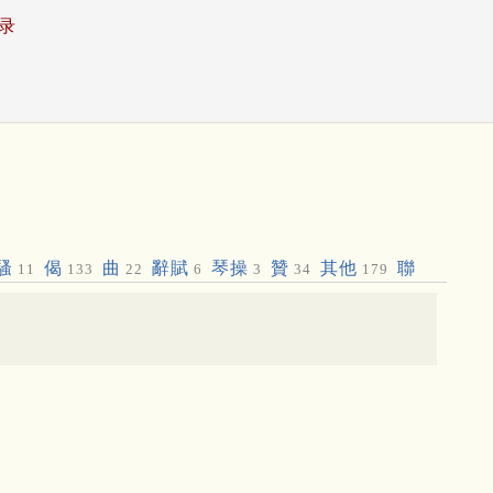
录
騷
偈
曲
辭賦
琴操
贊
其他
聯
11
133
22
6
3
34
179