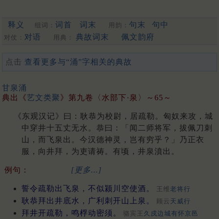
释义
词首
词末
句末
句中
组词：
用韵：
对语
典故词末
佩文韵府
对仗：
用典：
点击
查看更多与“涌”字相关的典故
甘泉涌
典出《
艺文类聚
》第九卷〈水部下·泉〉～65～
《东观汉记》曰：耿恭为校尉，居疏勒。匈奴来攻，城
中穿井十五丈无水。恭曰：「闻二师将军，拔佩刀刺
山，而飞泉出。今汉德神灵，岂有穷乎？」乃正衣
服，向井拜，为吏请祷。有顷，井泉濆出。
例句：
[更多...]
誓令疏勒出飞泉，不似颍川空使酒。
王维
老将行
耿恭拜出井底水，广利刺开山上泉。
顾云
天威行
拜井开疏勒，鸣桴动密须。
骆宾王
久戍边城有怀京邑