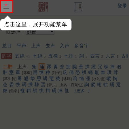
登录
输入韵字：
点击这里，展开功能菜单
或选择：
总目
平声
上声
去声
入声
多音字
韵字
五絶
七絶
五律
七排
詞
四言
六言
古
41
5
2
1
3
3
1
二肿
上声
宠
涌
冢
勇
耸
拥
陇
垄
拱
踵
冗
竦
捧
汹
肿
壅
重
踊
悚
种
巩
俑
恐
栱
蛹
氄
奉
珙
茸
[郑重]
[种子]
甬
尰
拲
恿
䢇
覂
蛬
溶
悀
湩
嵷
恟
[草生貌]
[蟋蟀]
[水浊也]
怂
䂬
愯
䢆
㩳
駷
蛩
詾
傱
軵
輁
埇
跫
[音拱。虫名，百足也]
鲖
䙕
䩸
䱋
㤨
搑
硧
淎
㲝
[鱼名]
[更多…]