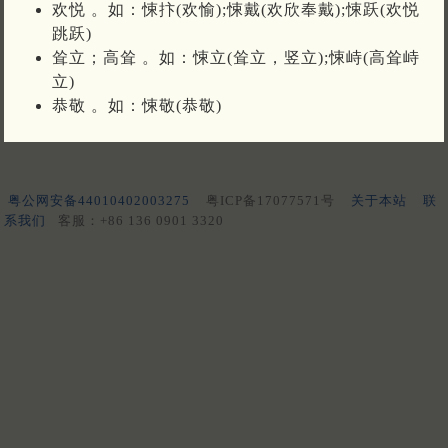
欢悦 。如：悚抃(欢愉);悚戴(欢欣奉戴);悚跃(欢悦
跳跃)
耸立；高耸 。如：悚立(耸立，竖立);悚峙(高耸峙
立)
恭敬 。如：悚敬(恭敬)
粤公网安备44010402003275
粤ICP备17077571号
关于本站
联
系我们
客服：+86 136 0901 3320