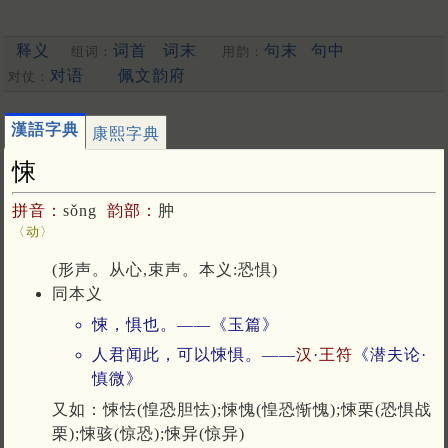
释义
词首
词末
句末
句中
组词：
用韵：
对语
佩文韵府
对仗：
漢語字典
康熙字典
悚
拼音：
sǒng
韵部：
肿
〈动〉
(形声。从心,束声。本义:恐惧)
同本义
悚，惧也。——《玉篇》
人君闻此，可以悚惧。——
汉
·
王符
《潜夫论·
慎微》
又如：悚怯(惶恐胆怯);悚愧(惶恐惭愧);悚栗(恐惧战
栗);悚骇(惊恐);悚异(惊异)