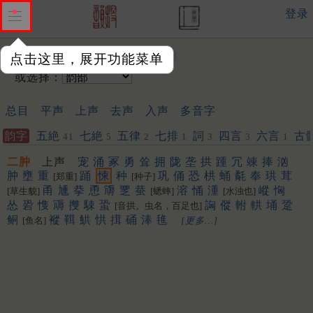
登录
输入韵字：
点击这里，展开功能菜单
或选择：
总目
平声
上声
去声
入声
多音字
韵字
五絶
七絶
五律
七排
詞
四言
六言
古
41
5
2
1
3
3
1
二肿
上声
宠
涌
冢
勇
耸
拥
陇
垄
拱
踵
冗
竦
捧
汹
肿
壅
重
踊
悚
种
巩
俑
恐
栱
蛹
氄
奉
珙
茸
[郑重]
[种子]
甬
尰
拲
恿
䢇
覂
蛬
溶
悀
湩
嵷
恟
[草生貌]
[蟋蟀]
[水浊也]
怂
䂬
愯
䢆
㩳
駷
蛩
詾
傱
軵
輁
埇
跫
[音拱。虫名，百足也]
鲖
䙕
䩸
䱋
㤨
搑
硧
淎
㲝
[鱼名]
[更多…]