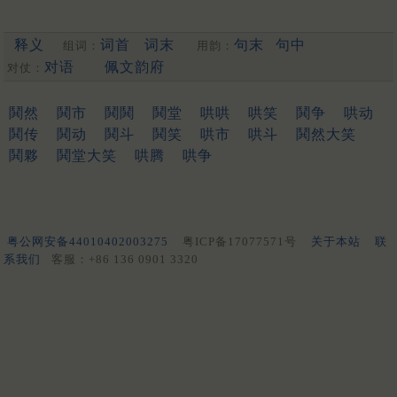
释义
词首
词末
句末
句中
组词：
用韵：
对语
佩文韵府
对仗：
鬨然
鬨市
鬨鬨
鬨堂
哄哄
哄笑
鬨争
哄动
鬨传
鬨动
鬨斗
鬨笑
哄市
哄斗
鬨然大笑
鬨夥
鬨堂大笑
哄腾
哄争
粤公网安备44010402003275
粤ICP备17077571号
关于本站
联
系我们
客服：+86 136 0901 3320