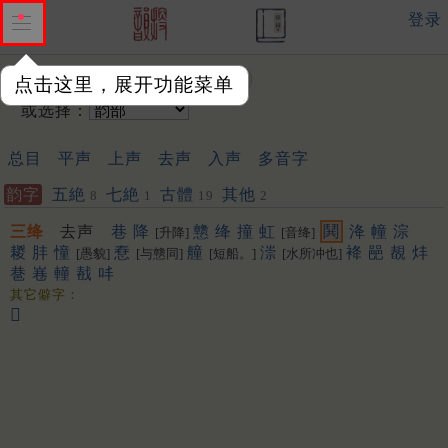
登录
输入韵字：
点击这里，展开功能菜单
或选择：
总目
平声
上声
去声
入声
多音字
韵字
五絶
七絶
古體
其他
8
1
19
2
三绛
去声
巷
降
戆
绛
撞
虹
鬨
洚
幢
淙
[升降]
[音绛]
䎫
肨
憧
憃
艟
漴
袶
䣈
䚎
炐
[愚貌]
[与戆同]
[短船。]
[水所冲也]
䢽
㟟
䡴
㦼
㕩
其它僻字：
𥈄