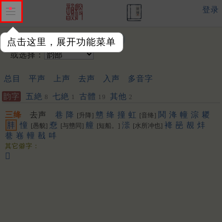
登录
输入韵字：
点击这里，展开功能菜单
或选择：
总目
平声
上声
去声
入声
多音字
韵字
五絶
七絶
古體
其他
8
1
19
2
三绛
去声
巷
降
戆
绛
撞
虹
鬨
洚
幢
淙
䎫
[升降]
[音绛]
肨
憧
憃
艟
漴
袶
䣈
䚎
炐
[愚貌]
[与戆同]
[短船。]
[水所冲也]
䢽
㟟
䡴
㦼
㕩
其它僻字：
𥈄