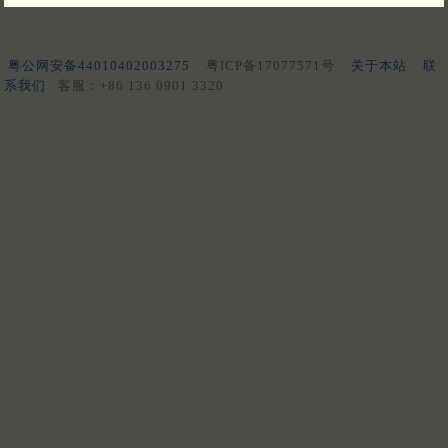
粤公网安备44010402003275
粤ICP备17077571号
关于本站
联
系我们
客服：+86 136 0901 3320