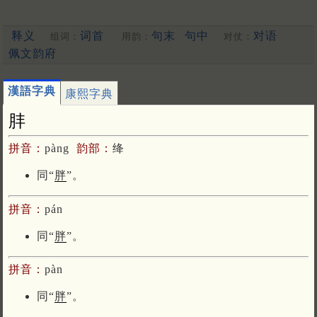
释义
词首
句末
句中
对语
组词：
用韵：
对仗：
佩文韵府
漢語字典
康熙字典
肨
拼音：
pàng
韵部：
绛
同“
胖
”。
拼音：
pán
同“
胖
”。
拼音：
pàn
同“
胖
”。