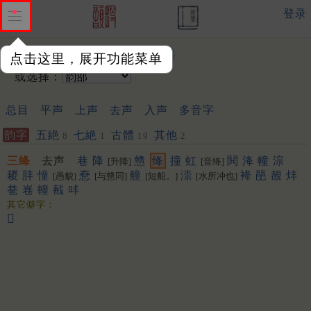
登录
输入韵字：
点击这里，展开功能菜单
或选择：
总目
平声
上声
去声
入声
多音字
韵字
五絶
七絶
古體
其他
8
1
19
2
三绛
去声
巷
降
戆
绛
撞
虹
鬨
洚
幢
淙
[升降]
[音绛]
䎫
肨
憧
憃
艟
漴
袶
䣈
䚎
炐
[愚貌]
[与戆同]
[短船。]
[水所冲也]
䢽
㟟
䡴
㦼
㕩
其它僻字：
𥈄