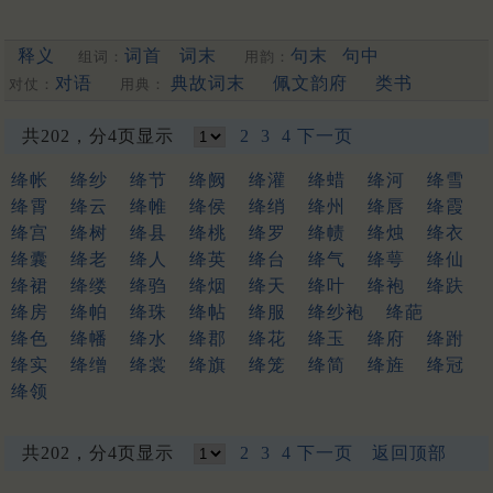
释义
词首
词末
句末
句中
组词：
用韵：
对语
典故词末
佩文韵府
类书
对仗：
用典：
共202，分4页显示
2
3
4
下一页
绛帐
绛纱
绛节
绛阙
绛灌
绛蜡
绛河
绛雪
绛霄
绛云
绛帷
绛侯
绛绡
绛州
绛唇
绛霞
绛宫
绛树
绛县
绛桃
绛罗
绛帻
绛烛
绛衣
绛囊
绛老
绛人
绛英
绛台
绛气
绛萼
绛仙
绛裙
绛缕
绛驺
绛烟
绛天
绛叶
绛袍
绛趺
绛房
绛帕
绛珠
绛帖
绛服
绛纱袍
绛葩
绛色
绛幡
绛水
绛郡
绛花
绛玉
绛府
绛跗
绛实
绛缯
绛裳
绛旗
绛笼
绛简
绛旌
绛冠
绛领
共202，分4页显示
2
3
4
下一页
返回顶部