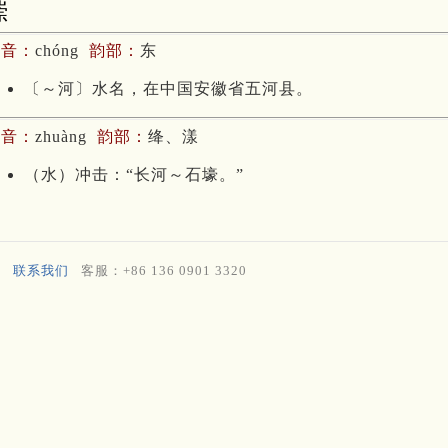
漴
拼音：
chóng
韵部：
东
〔～河〕水名，在中国安徽省五河县。
拼音：
zhuàng
韵部：
绛、漾
（水）冲击：“长河～石壕。”
联系我们
客服：+86 136 0901 3320