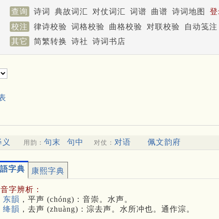
查询
诗词
典故词汇
对仗词汇
词谱
曲谱
诗词地图
登
校注
律诗校验
词格校验
曲格校验
对联校验
自动笺注
其它
简繁转换
诗社
诗词书店
表
释义
句末
句中
对语
佩文韵府
用韵：
对仗：
語字典
康熙字典
多音字辨析：
 东韻
，平声 (chóng)：音崇。水声。
 绛韻
，去声 (zhuàng)：淙去声。水所冲也。通作淙。