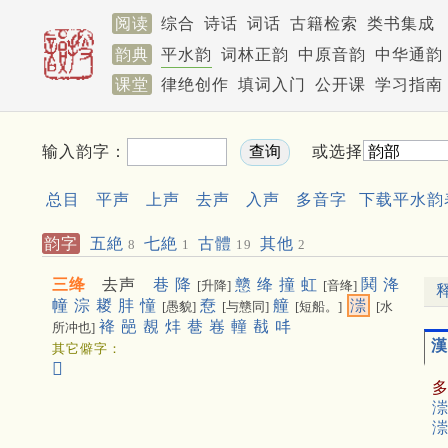
阅读
综合
诗话
词话
古籍检索
类书集成
韵典
平水韵
词林正韵
中原音韵
中华通韵
课堂
律绝创作
填词入门
公开课
学习指南
输入韵字：
或选择
总目
平声
上声
去声
入声
多音字
下载平水韵
韵字
五絶
七絶
古體
其他
8
1
19
2
三绛
去声
巷
降
戆
绛
撞
虹
鬨
洚
[升降]
[音绛]
幢
淙
䎫
肨
憧
憃
艟
漴
[愚貌]
[与戆同]
[短船。]
[水
袶
䣈
䚎
炐
䢽
㟟
䡴
㦼
㕩
所冲也]
漢
其它僻字：
𥈄
漴
漴