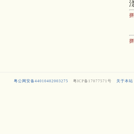
粤公网安备44010402003275
粤ICP备17077571号
关于本站