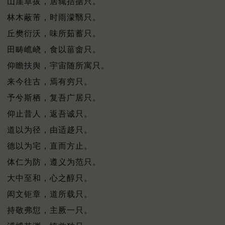
山崖卓拔，居辄拮据只。
林木蔽芾，时雨濛翳只。
丘樊衍沃，味所茹蓄只。
田畴嶕峣，食以菑畬只。
仰瞻扶舆，宇宙随所寓只。
来今往古，焉有穷只。
予兮斯栖，复吾广居只。
仰止昔人，返吾诚只。
道以为径，由适趍只。
德以为宅，直而方止。
体仁为防，遵义为范只。
大中至和，心之醇只。
闳文钜章，道所载只。
持敬弗愆，主厥一只。