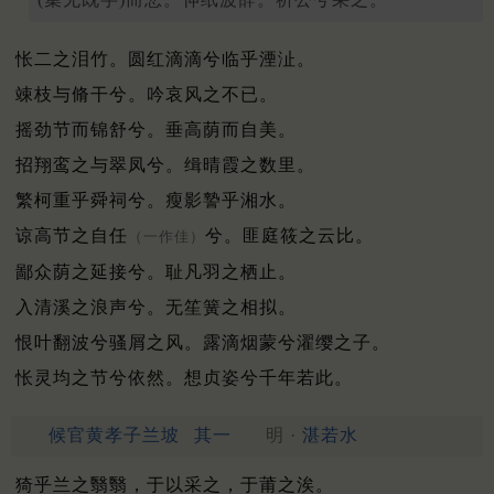
怅二之泪竹。圆红滴滴兮临乎湮沚。
竦枝与脩干兮。吟哀风之不已。
摇劲节而锦舒兮。垂高荫而自美。
招翔鸾之与翠凤兮。缉晴霞之数里。
繁柯重乎舜祠兮。瘦影謺乎湘水。
谅高节之自任
兮。匪庭筱之云比。
（一作佳）
鄙众荫之延接兮。耻凡羽之栖止。
入清溪之浪声兮。无笙簧之相拟。
恨叶翻波兮骚屑之风。露滴烟蒙兮濯缨之子。
怅灵均之节兮依然。想贞姿兮千年若此。
候官黄孝子兰坡
其一
明 ·
湛若水
猗乎兰之翳翳，于以采之，于莆之涘。