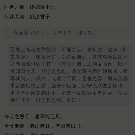
匪色之翳，维德容不比。
何其采矣，以遗君子。
停云辞
元末明初 ·
张宇初
（有引）
晋处士陶潜尝尹彭泽，不能为五斗米折腰，遂赋《归
去来辞》，谢官归耕，以诗酒自适，其亦寓愤世嫉邪
之感而然也欤？其而《停云》者，思亲友而作，以序
其园田之乐、朋游之思也。后之慕夫闲雅静退者，率
慕其为人。虽然，或遭时不同，用舍之异，而其沉溺
乎寂寥枯槁之滨，固安于恬逸，而宁无亲友之怀也
乎？予卧疾黄箬山中，寄迹于高蹈远引者久矣，暇日
用广其意，以识其思焉。辞曰：
停云之思兮，思不能已只。
予兮斯栖，有山有林，有园有田只。