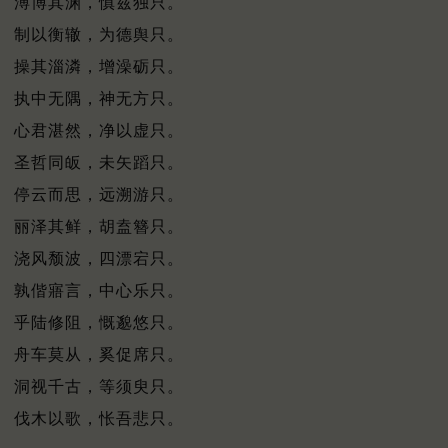
溥博其渊，慎兹独只。
制以衡辙，为德舆只。
操其淄潾，增澡砺只。
执中无隅，神无方只。
心君湛然，净以虚只。
圣哲同皈，未矢蹈只。
停云而思，远溯游只。
丽泽其鲜，胡盍簪只。
浇风颓波，四漂宕只。
孰偕寤言，中心乐只。
乎陆修阻，慨邈悠只。
舟车莫从，奚促席只。
洞视千古，等须臾只。
伐木以歌，怅吾悲只。