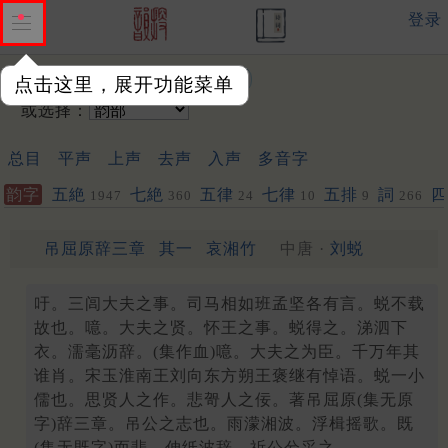
登录
输入韵字：
点击这里，展开功能菜单
或选择：
总目
平声
上声
去声
入声
多音字
韵字
五絶
七絶
五律
七律
五排
詞
四
1947
360
24
10
9
266
吊屈原辞三章
其一
哀湘竹
中唐 ·
刘蜕
吁。三闾大夫之事。司马相如班孟坚各有言。蜕不载
故也。噫。大夫之贤。怀王之事。蜕得之。涕泗下
衣。濡毫沥辞。(集作血)噫。大夫之为臣。千万年其
谁肖。宋玉淮南王刘向东方朔王褒继有悼语。蜕一小
儒也。思贤人之作。悲哿人之佞。著吊屈原(集无原
字)辞三章。吊公之志也。雨濛湘波。浮楫摇歌。既
(集无既字)而悲。伸纸波辞。祈公兮采之。