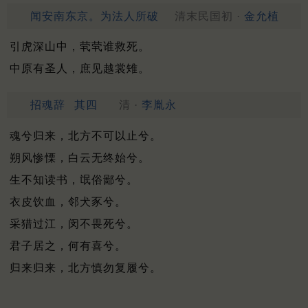
闻安南东京。为法人所破
清末民国初 ·
金允植
引虎深山中，茕茕谁救死。
中原有圣人，庶见越裳雉。
招魂辞
其四
清 ·
李胤永
魂兮归来，北方不可以止兮。
朔风惨慄，白云无终始兮。
生不知读书，氓俗鄙兮。
衣皮饮血，邻犬豕兮。
采猎过江，闵不畏死兮。
君子居之，何有喜兮。
归来归来，北方慎勿复履兮。