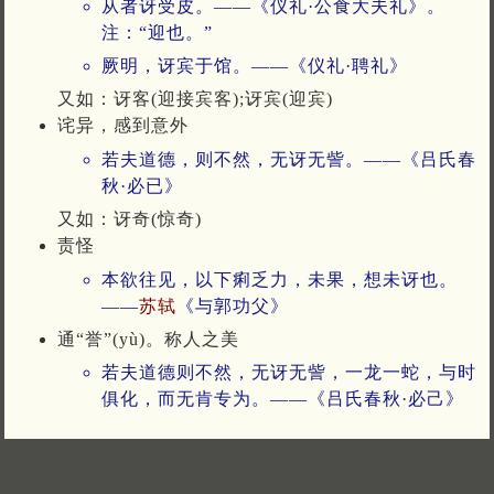
从者讶受皮。——《仪礼·公食大夫礼》。
注：“迎也。”
厥明，讶宾于馆。——《仪礼·聘礼》
又如：讶客(迎接宾客);讶宾(迎宾)
诧异，感到意外
若夫道德，则不然，无讶无訾。——《吕氏春
秋·必已》
又如：讶奇(惊奇)
责怪
本欲往见，以下痢乏力，未果，想未讶也。
——
苏轼
《与郭功父》
通“誉”(yù)。称人之美
若夫道德则不然，无讶无訾，一龙一蛇，与时
俱化，而无肯专为。——《吕氏春秋·必己》