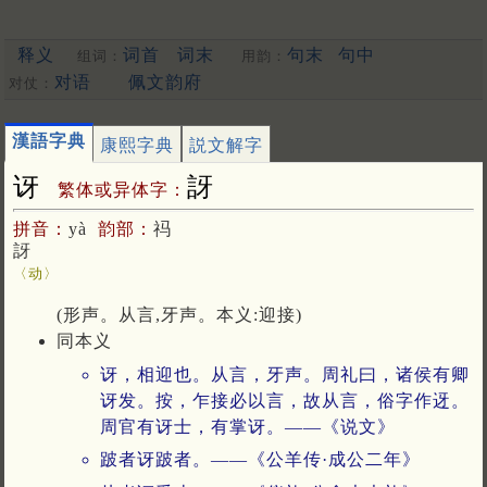
释义
词首
词末
句末
句中
组词：
用韵：
对语
佩文韵府
对仗：
漢語字典
康熙字典
説文解字
讶
訝
繁体或异体字：
拼音：
yà
韵部：
祃
訝
〈动〉
(形声。从言,牙声。本义:迎接)
同本义
讶，相迎也。从言，牙声。周礼曰，诸侯有卿
讶发。按，乍接必以言，故从言，俗字作迓。
周官有讶士，有掌讶。——《说文》
跛者讶跛者。——《公羊传·成公二年》