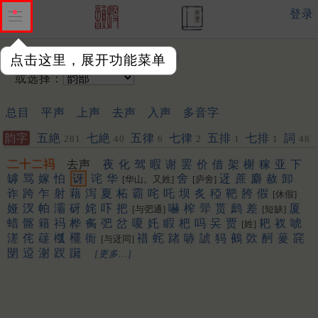
登录
输入韵字：
点击这里，展开功能菜单
或选择：
总目
平声
上声
去声
入声
多音字
韵字
五絶
七絶
五律
七律
五排
七排
詞
281
40
6
2
1
1
48
二十二祃
去声
夜
化
驾
暇
谢
罢
价
借
架
榭
稼
亚
下
罅
骂
嫁
怕
讶
诧
华
舍
迓
蔗
麝
赦
卸
[华山。又姓]
[庐舍]
诈
跨
乍
射
藉
泻
夏
柘
霸
咤
吒
坝
炙
稏
靶
胯
假
[休假]
娅
汊
帕
灞
砑
姹
吓
把
嚇
榨
斝
贳
鹧
差
厦
[与弝通]
[短缺]
蜡
髂
籍
祃
桦
䏑
弝
岔
嗄
奼
睱
杷
吗
㕦
贾
耙
衩
唬
[姓]
溠
侘
䕢
槬
䆉
衙
䄍
䖳
踷
哧
諕
犸
鵺
㰳
酠
蓌
䆛
[与迓同]
閕
䢝
㴬
䟕
躤
[更多…]