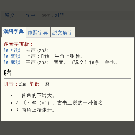
释义
句中
对语
对仗：
漢語字典
康熙字典
説文解字
多音字辨析：
觰 祃韻
，去声 (zhà)：
觰 麌韻
，上声：𧤐觰，牛角上张貌。
觰 麻韻
，平声 (zhā)：音奓。《说文》觰拿，兽也。
觰
拼音：
zhā
韵部：
麻
1. 兽角的下端大。
2. 〔～拏（
ná
）〕古书上说的一种兽名。
3. 两角上端张开。