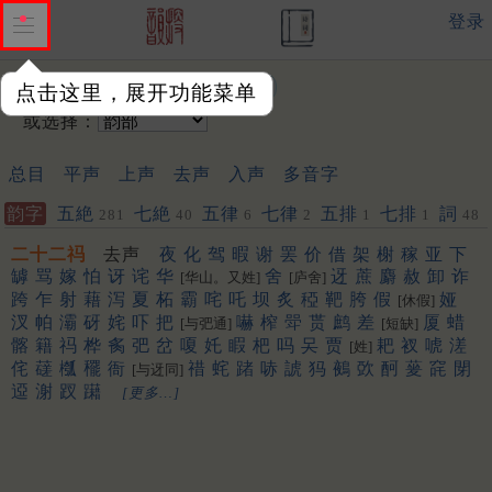
登录
输入韵字：
点击这里，展开功能菜单
或选择：
总目
平声
上声
去声
入声
多音字
韵字
五絶
七絶
五律
七律
五排
七排
詞
281
40
6
2
1
1
48
二十二祃
去声
夜
化
驾
暇
谢
罢
价
借
架
榭
稼
亚
下
罅
骂
嫁
怕
讶
诧
华
舍
迓
蔗
麝
赦
卸
诈
[华山。又姓]
[庐舍]
跨
乍
射
藉
泻
夏
柘
霸
咤
吒
坝
炙
稏
靶
胯
假
娅
[休假]
汊
帕
灞
砑
姹
吓
把
嚇
榨
斝
贳
鹧
差
厦
蜡
[与弝通]
[短缺]
髂
籍
祃
桦
䏑
弝
岔
嗄
奼
睱
杷
吗
㕦
贾
耙
衩
唬
溠
[姓]
侘
䕢
槬
䆉
衙
䄍
䖳
踷
哧
諕
犸
鵺
㰳
酠
蓌
䆛
閕
[与迓同]
䢝
㴬
䟕
躤
[更多…]